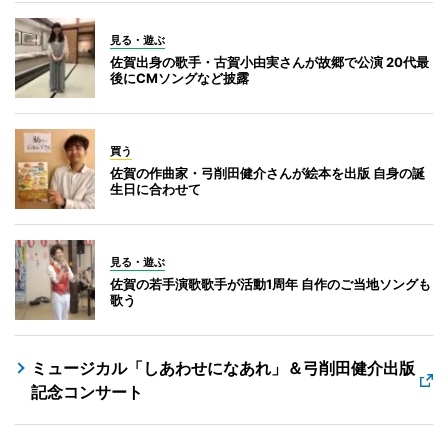
見る・遊ぶ
佐賀出身の歌手・古賀小由実さんが故郷で公演 20代最
後にCMソングなど披露
買う
佐賀の作曲家・弓削田健介さんが絵本を出版 自身の誕
生日に合わせて
見る・遊ぶ
佐賀の若手演歌歌手が活動1周年 自作のご当地ソングも
歌う
ミュージカル「しあわせになあれ」＆弓削田健介出版
記念コンサート