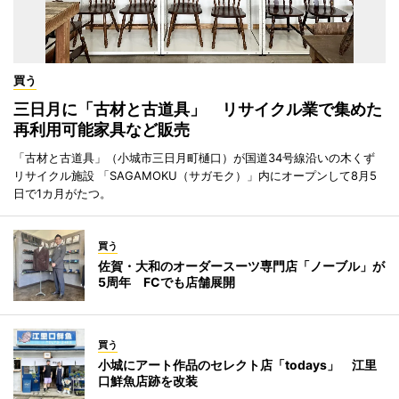
買う
三日月に「古材と古道具」 リサイクル業で集めた
再利用可能家具など販売
「古材と古道具」（小城市三日月町樋口）が国道34号線沿いの木くず
リサイクル施設 「SAGAMOKU（サガモク）」内にオープンして8月5
日で1カ月がたつ。
買う
佐賀・大和のオーダースーツ専門店「ノーブル」が
5周年 FCでも店舗展開
買う
小城にアート作品のセレクト店「todays」 江里
口鮮魚店跡を改装