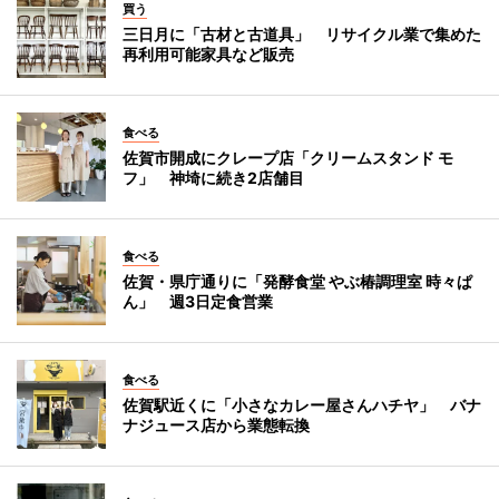
買う
三日月に「古材と古道具」 リサイクル業で集めた
再利用可能家具など販売
食べる
佐賀市開成にクレープ店「クリームスタンド モ
フ」 神埼に続き2店舗目
食べる
佐賀・県庁通りに「発酵食堂 やぶ椿調理室 時々ぱ
ん」 週3日定食営業
食べる
佐賀駅近くに「小さなカレー屋さんハチヤ」 バナ
ナジュース店から業態転換