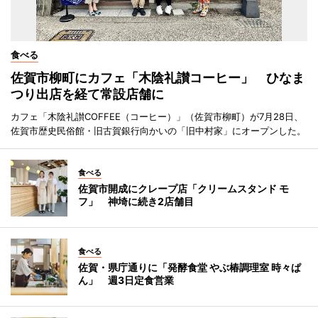
食べる
佐賀市柳町にカフェ「木陰礼讃コーヒー」 ひなま
つり出店を経て常設店舗に
カフェ「木陰礼讃COFFEE（コーヒー）」（佐賀市柳町）が7月28日、
佐賀市歴史民俗館・旧古賀銀行向かいの「旧中村家」にオープンした。
食べる
佐賀市開成にクレープ店「クリームスタンド モ
フ」 神埼に続き2店舗目
食べる
佐賀・県庁通りに「発酵食堂 やぶ椿調理室 時々ぱ
ん」 週3日定食営業