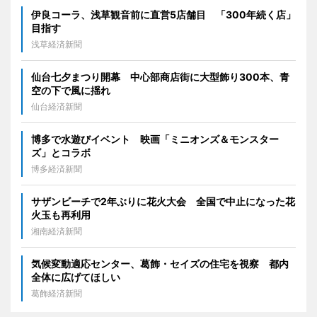
伊良コーラ、浅草観音前に直営5店舗目 「300年続く店」
目指す
浅草経済新聞
仙台七夕まつり開幕 中心部商店街に大型飾り300本、青
空の下で風に揺れ
仙台経済新聞
博多で水遊びイベント 映画「ミニオンズ＆モンスター
ズ」とコラボ
博多経済新聞
サザンビーチで2年ぶりに花火大会 全国で中止になった花
火玉も再利用
湘南経済新聞
気候変動適応センター、葛飾・セイズの住宅を視察 都内
全体に広げてほしい
葛飾経済新聞