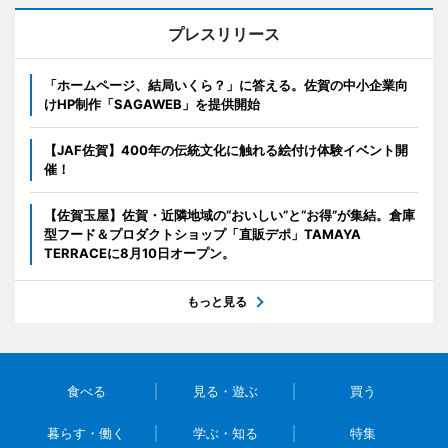
プレスリリース
「ホームページ、結局いくら？」に答える。佐賀の中小企業向
けHP制作「SAGAWEB」を提供開始
【JAF佐賀】400年の伝統文化に触れる絵付け体験イベント開
催！
【佐賀玉屋】佐賀・近隣地域の“おいしい”と“お得”が集結。倉庫
型フード＆プロダクトショップ「直販デポ」TAMAYA
TERRACEに8月10日オープン。
もっと見る
食べる
見る・遊ぶ
買う
暮らす・働く
学ぶ・知る
特集