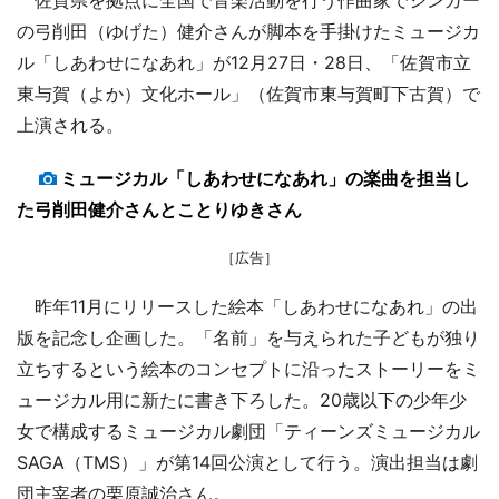
の弓削田（ゆげた）健介さんが脚本を手掛けたミュージカ
ル「しあわせになあれ」が12月27日・28日、「佐賀市立
東与賀（よか）文化ホール」（佐賀市東与賀町下古賀）で
上演される。
ミュージカル「しあわせになあれ」の楽曲を担当し
た弓削田健介さんとことりゆきさん
［広告］
昨年11月にリリースした絵本「しあわせになあれ」の出
版を記念し企画した。「名前」を与えられた子どもが独り
立ちするという絵本のコンセプトに沿ったストーリーをミ
ュージカル用に新たに書き下ろした。20歳以下の少年少
女で構成するミュージカル劇団「ティーンズミュージカル
SAGA（TMS）」が第14回公演として行う。演出担当は劇
団主宰者の栗原誠治さん。