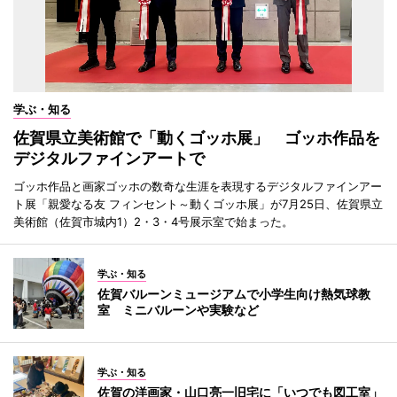
学ぶ・知る
佐賀県立美術館で「動くゴッホ展」 ゴッホ作品を
デジタルファインアートで
ゴッホ作品と画家ゴッホの数奇な生涯を表現するデジタルファインアー
ト展「親愛なる友 フィンセント～動くゴッホ展」が7月25日、佐賀県立
美術館（佐賀市城内1）2・3・4号展示室で始まった。
学ぶ・知る
佐賀バルーンミュージアムで小学生向け熱気球教
室 ミニバルーンや実験など
学ぶ・知る
佐賀の洋画家・山口亮一旧宅に「いつでも図工室」