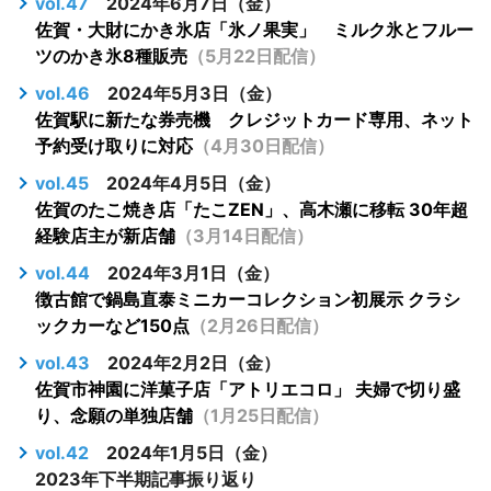
vol.47
2024年6月7日（金）
佐賀・大財にかき氷店「氷ノ果実」 ミルク氷とフルー
ツのかき氷8種販売
（5月22日配信）
vol.46
2024年5月3日（金）
佐賀駅に新たな券売機 クレジットカード専用、ネット
予約受け取りに対応
（4月30日配信）
vol.45
2024年4月5日（金）
佐賀のたこ焼き店「たこZEN」、高木瀬に移転 30年超
経験店主が新店舗
（3月14日配信）
vol.44
2024年3月1日（金）
徴古館で鍋島直泰ミニカーコレクション初展示 クラシ
ックカーなど150点
（2月26日配信）
vol.43
2024年2月2日（金）
佐賀市神園に洋菓子店「アトリエコロ」 夫婦で切り盛
り、念願の単独店舗
（1月25日配信）
vol.42
2024年1月5日（金）
2023年下半期記事振り返り