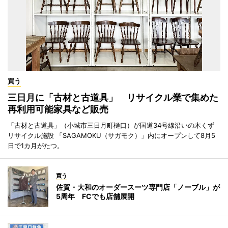
買う
三日月に「古材と古道具」 リサイクル業で集めた
再利用可能家具など販売
「古材と古道具」（小城市三日月町樋口）が国道34号線沿いの木くず
リサイクル施設 「SAGAMOKU（サガモク）」内にオープンして8月5
日で1カ月がたつ。
買う
佐賀・大和のオーダースーツ専門店「ノーブル」が
5周年 FCでも店舗展開