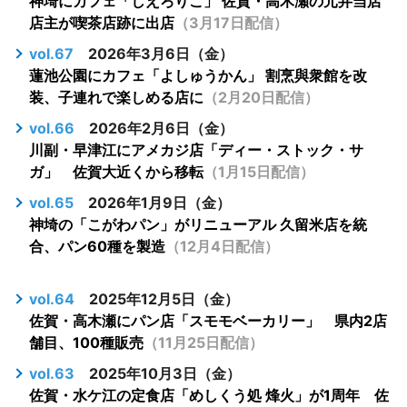
神埼にカフェ「しえろりこ」 佐賀・高木瀬の元弁当店
店主が喫茶店跡に出店
（3月17日配信）
vol.67
2026年3月6日（金）
蓮池公園にカフェ「よしゅうかん」 割烹與衆館を改
装、子連れで楽しめる店に
（2月20日配信）
vol.66
2026年2月6日（金）
川副・早津江にアメカジ店「ディー・ストック・サ
ガ」 佐賀大近くから移転
（1月15日配信）
vol.65
2026年1月9日（金）
神埼の「こがわパン」がリニューアル 久留米店を統
合、パン60種を製造
（12月4日配信）
vol.64
2025年12月5日（金）
佐賀・高木瀬にパン店「スモモベーカリー」 県内2店
舗目、100種販売
（11月25日配信）
vol.63
2025年10月3日（金）
佐賀・水ケ江の定食店「めしくう処 烽火」が1周年 佐