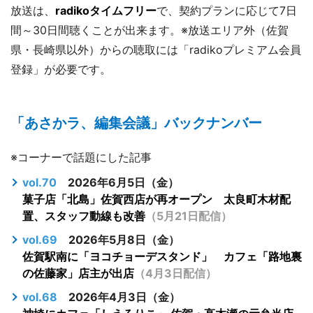
放送は、
radikoタイムフリー
で、契約プランに応じて7日
間～30日間聴くことが出来ます。※放送エリア外（佐賀
県・長崎県以外）からの聴取には「radikoプレミアム会員
登録」が必要です。
「
あさかラ、編集会議
」バックナンバー
※コーナーで話題にした記事
vol.70
2026年6月5日（金）
菓子店「北島」佐賀西店が再オープン 太良町木材配
置、スタッフ動線も改善
（5月21日配信）
vol.69
2026年5月8日（金）
佐賀駅南に「ヨコチョーデスタンド」 カフェ「路地裏
の佐藤家」店主が出店
（4月3日配信）
vol.68
2026年4月3日（金）