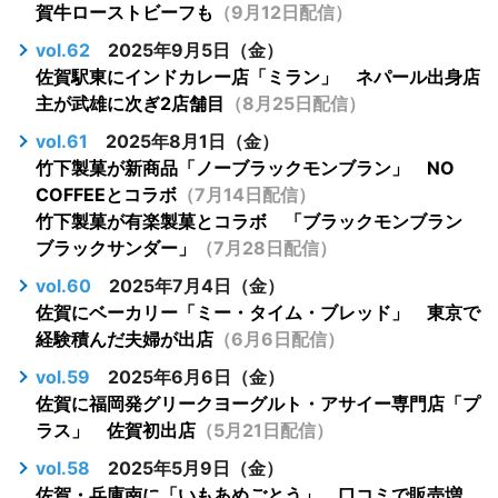
賀牛ローストビーフも
（9月12日配信）
vol.62
2025年9月5日（金）
佐賀駅東にインドカレー店「ミラン」 ネパール出身店
主が武雄に次ぎ2店舗目
（8月25日配信）
vol.61
2025年8月1日（金）
竹下製菓が新商品「ノーブラックモンブラン」 NO
COFFEEとコラボ
（7月14日配信）
竹下製菓が有楽製菓とコラボ 「ブラックモンブラン
ブラックサンダー」
（7月28日配信）
vol.60
2025年7月4日（金）
佐賀にベーカリー「ミー・タイム・ブレッド」 東京で
経験積んだ夫婦が出店
（6月6日配信）
vol.59
2025年6月6日（金）
佐賀に福岡発グリークヨーグルト・アサイー専門店「プ
ラス」 佐賀初出店
（5月21日配信）
vol.58
2025年5月9日（金）
佐賀・兵庫南に「いもあめごとう」 口コミで販売増、