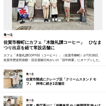
食べる
佐賀市柳町にカフェ「木陰礼讃コーヒー」 ひなま
つり出店を経て常設店舗に
カフェ「木陰礼讃COFFEE（コーヒー）」（佐賀市柳町）が7月28日、
佐賀市歴史民俗館・旧古賀銀行向かいの「旧中村家」にオープンした。
食べる
佐賀市開成にクレープ店「クリームスタンド モ
フ」 神埼に続き2店舗目
食べる
佐賀・県庁通りに「発酵食堂 やぶ椿調理室 時々ぱ