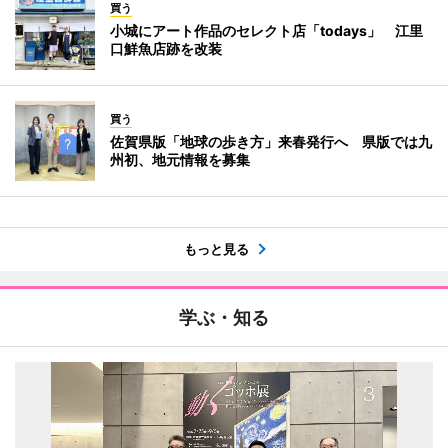
買う
小城にアート作品のセレクト店「todays」 江里
口鮮魚店跡を改装
買う
佐賀県版「地球の歩き方」来春発行へ 県版では九
州初、地元情報を募集
もっと見る
学ぶ・知る