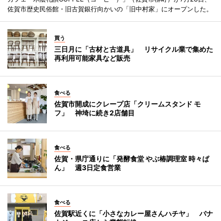
佐賀市歴史民俗館・旧古賀銀行向かいの「旧中村家」にオープンした。
買う
三日月に「古材と古道具」 リサイクル業で集めた
再利用可能家具など販売
食べる
佐賀市開成にクレープ店「クリームスタンド モ
フ」 神埼に続き2店舗目
食べる
佐賀・県庁通りに「発酵食堂 やぶ椿調理室 時々ぱ
ん」 週3日定食営業
食べる
佐賀駅近くに「小さなカレー屋さんハチヤ」 バナ