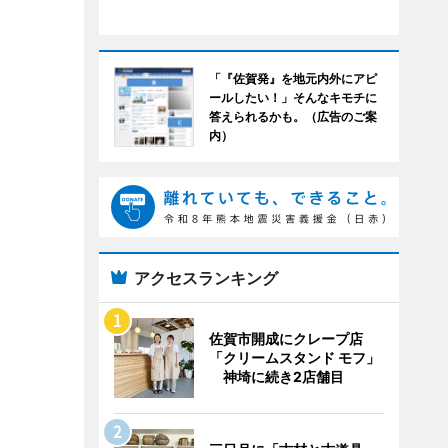
「『佐賀発』を地元内外にアピ
ールしたい！」そんなキモチに
答えられるかも。（広告のご案
内）
アクセスランキング
佐賀市開成にクレープ店
「クリームスタンド モフ」
神埼に続き2店舗目