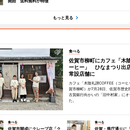
開始 送料無料が特徴
もっと見る
食べる
佐賀市柳町にカフェ「木
ーヒー」 ひなまつり出
常設店舗に
カフェ「木陰礼讃COFFEE（コー
賀市柳町）が7月28日、佐賀市歴史
古賀銀行向かいの「旧中村家」にオ
た。
食べる
食べる
佐賀市開成にクレープ店「ク
佐賀・県庁通りに