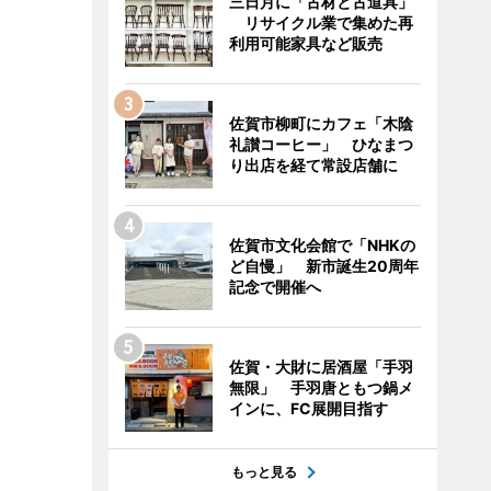
三日月に「古材と古道具」
リサイクル業で集めた再
利用可能家具など販売
佐賀市柳町にカフェ「木陰
礼讃コーヒー」 ひなまつ
り出店を経て常設店舗に
佐賀市文化会館で「NHKの
ど自慢」 新市誕生20周年
記念で開催へ
佐賀・大財に居酒屋「手羽
無限」 手羽唐ともつ鍋メ
インに、FC展開目指す
もっと見る