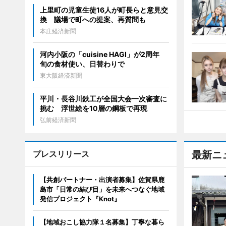
上里町の児童生徒16人が町長らと意見交
換 議場で町への提案、再質問も
本庄経済新聞
河内小阪の「cuisine HAGI」が2周年
旬の食材使い、日替わりで
東大阪経済新聞
平川・長谷川鉄工が全国大会一次審査に
挑む 浮世絵を10層の鋼板で再現
弘前経済新聞
プレスリリース
最新ニ
【共創パートナー・出演者募集】佐賀県鹿
島市「日常の結び目」を未来へつなぐ地域
発信プロジェクト『Knot』
【地域おこし協力隊１名募集】丁寧な暮ら