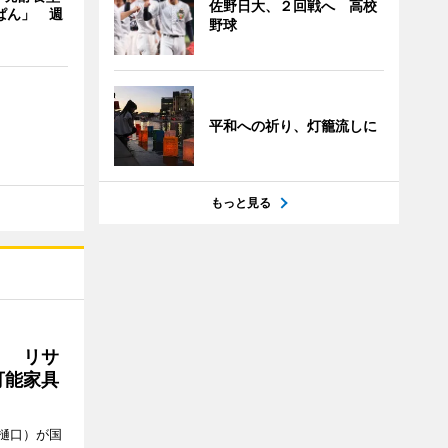
佐野日大、２回戦へ 高校
ぱん」 週
野球
平和への祈り、灯籠流しに
もっと見る
」 リサ
可能家具
樋口）が国