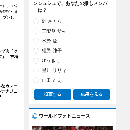
ンシュシュで、あなたの推しメンバ
ヒー）」（佐
ーは？
民俗館・旧
ープンし
源 さくら
二階堂 サキ
水野 愛
紺野 純子
ープ店「ク
フ」 神埼
ゆうぎり
星川 リリィ
山田 たえ
さなカレー
バナナジュ
投票する
結果を見る
換
ワールドフォトニュース