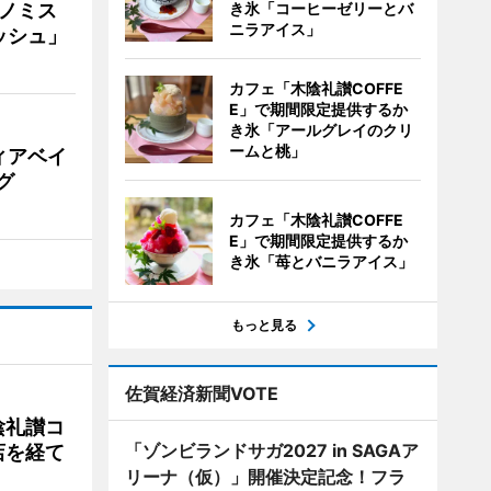
ナノミス
き氷「コーヒーゼリーとバ
ニラアイス」
ッシュ」
カフェ「木陰礼讃COFFE
E」で期間限定提供するか
き氷「アールグレイのクリ
ームと桃」
ィアベイ
グ
カフェ「木陰礼讃COFFE
E」で期間限定提供するか
き氷「苺とバニラアイス」
もっと見る
佐賀経済新聞VOTE
陰礼讃コ
「ゾンビランドサガ2027 in SAGAア
店を経て
リーナ（仮）」開催決定記念！フラ