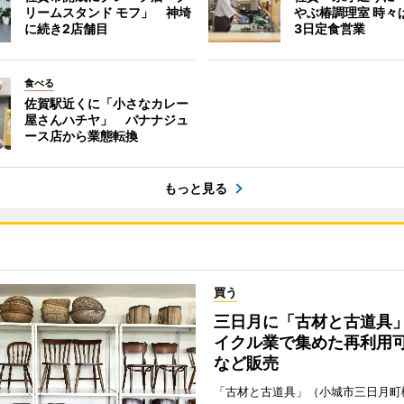
リームスタンド モフ」 神埼
やぶ椿調理室 時々
に続き2店舗目
3日定食営業
食べる
佐賀駅近くに「小さなカレー
屋さんハチヤ」 バナナジュ
ース店から業態転換
もっと見る
買う
三日月に「古材と古道具
イクル業で集めた再利用
など販売
「古材と古道具」（小城市三日月町