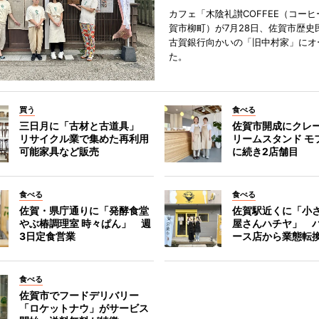
カフェ「木陰礼讃COFFEE（コー
賀市柳町）が7月28日、佐賀市歴史
古賀銀行向かいの「旧中村家」にオ
た。
買う
食べる
三日月に「古材と古道具」
佐賀市開成にクレ
リサイクル業で集めた再利用
リームスタンド モ
可能家具など販売
に続き2店舗目
食べる
食べる
佐賀・県庁通りに「発酵食堂
佐賀駅近くに「小
やぶ椿調理室 時々ぱん」 週
屋さんハチヤ」 
3日定食営業
ース店から業態転
食べる
佐賀市でフードデリバリー
「ロケットナウ」がサービス