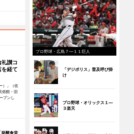
プロ野球・広島７―１１巨人
陰礼讃コ
店を経て
「デジポリス」普及呼び掛
け
ヒー）」（佐
民俗館・旧
ープンし
プロ野球・オリックス１―
３楽天
「発酵食堂