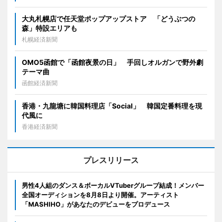
大丸札幌店で任天堂ポップアップストア 「どうぶつの
森」特設エリアも
札幌経済新聞
OMO5函館で「函館夜景の日」 手回しオルガンで野外劇
テーマ曲
函館経済新聞
香港・九龍塘に韓国料理店「Social」 韓国定番料理を現
代風に
香港経済新聞
プレスリリース
男性4人組のダンス＆ボーカルVTuberグループ結成！メンバー
全国オーディションを8月8日より開催。アーティスト
「MASHIHO」があなたのデビューをプロデュース