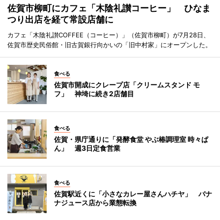
佐賀市柳町にカフェ「木陰礼讃コーヒー」 ひなま
つり出店を経て常設店舗に
カフェ「木陰礼讃COFFEE（コーヒー）」（佐賀市柳町）が7月28日、
佐賀市歴史民俗館・旧古賀銀行向かいの「旧中村家」にオープンした。
食べる
佐賀市開成にクレープ店「クリームスタンド モ
フ」 神埼に続き2店舗目
食べる
佐賀・県庁通りに「発酵食堂 やぶ椿調理室 時々ぱ
ん」 週3日定食営業
食べる
佐賀駅近くに「小さなカレー屋さんハチヤ」 バナ
ナジュース店から業態転換