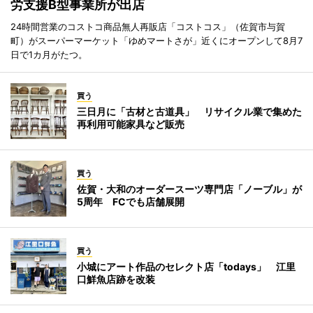
労支援B型事業所が出店
24時間営業のコストコ商品無人再販店「コストコス」（佐賀市与賀
町）がスーパーマーケット「ゆめマートさが」近くにオープンして8月7
日で1カ月がたつ。
買う
三日月に「古材と古道具」 リサイクル業で集めた
再利用可能家具など販売
買う
佐賀・大和のオーダースーツ専門店「ノーブル」が
5周年 FCでも店舗展開
買う
小城にアート作品のセレクト店「todays」 江里
口鮮魚店跡を改装