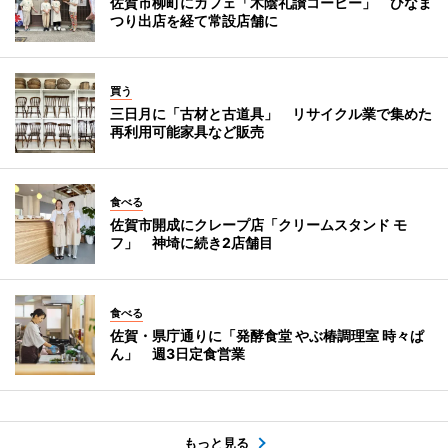
佐賀市柳町にカフェ「木陰礼讃コーヒー」 ひなま
つり出店を経て常設店舗に
買う
三日月に「古材と古道具」 リサイクル業で集めた
再利用可能家具など販売
食べる
佐賀市開成にクレープ店「クリームスタンド モ
フ」 神埼に続き2店舗目
食べる
佐賀・県庁通りに「発酵食堂 やぶ椿調理室 時々ぱ
ん」 週3日定食営業
もっと見る