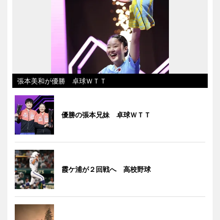
張本美和が優勝 卓球ＷＴＴ
優勝の張本兄妹 卓球ＷＴＴ
霞ケ浦が２回戦へ 高校野球