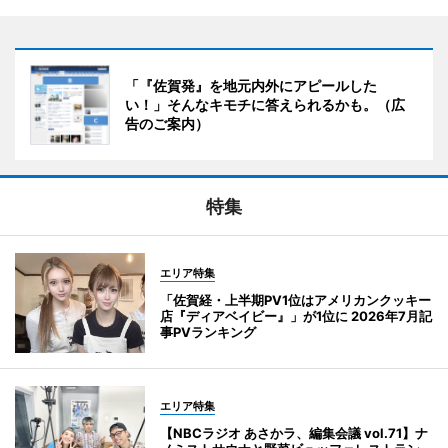
「『佐賀発』を地元内外にアピールした
い！」そんなキモチに答えられるかも。（広
告のご案内）
特集
エリア特集
「佐賀経・上半期PV1位はアメリカンクッキー
店『ディアベイビー』」が1位に 2026年7月記
事PVランキング
エリア特集
【NBCラジオ あさかラ、編集会議 vol.71】ナ