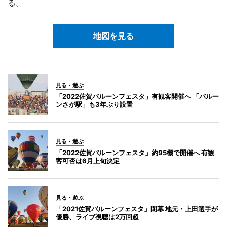
る。
地図を見る
見る・遊ぶ
「2022佐賀バルーンフェスタ」有観客開催へ 「バルー
ンさが駅」も3年ぶり設置
見る・遊ぶ
「2022佐賀バルーンフェスタ」約95機で開催へ 有観
客可否は6月上旬決定
見る・遊ぶ
「2021佐賀バルーンフェスタ」閉幕 地元・上田選手が
優勝、ライブ視聴は2万回超