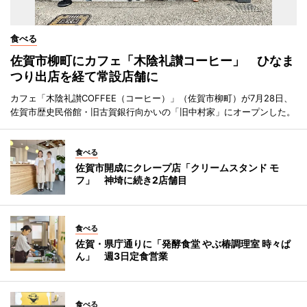
食べる
佐賀市柳町にカフェ「木陰礼讃コーヒー」 ひなま
つり出店を経て常設店舗に
カフェ「木陰礼讃COFFEE（コーヒー）」（佐賀市柳町）が7月28日、
佐賀市歴史民俗館・旧古賀銀行向かいの「旧中村家」にオープンした。
食べる
佐賀市開成にクレープ店「クリームスタンド モ
フ」 神埼に続き2店舗目
食べる
佐賀・県庁通りに「発酵食堂 やぶ椿調理室 時々ぱ
ん」 週3日定食営業
食べる