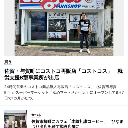
買う
佐賀・与賀町にコストコ再販店「コストコス」 就
労支援B型事業所が出店
24時間営業のコストコ商品無人再販店「コストコス」（佐賀市与賀
町）がスーパーマーケット「ゆめマートさが」近くにオープンして8月7
日で1カ月がたつ。
食べる
佐賀市柳町にカフェ「木陰礼讃コーヒー」 ひなま
つり出店を経て常設店舗に