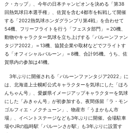
ク・カップ」、今年の日本チャンピオンを決める「第38
回熱気球日本選手権」、佐賀を含む4都市を転戦して開催
する「2022熱気球ホンダグランプリ第4戦」を合わせて
54機、フリーフライトを行う「フェスタ部門」＝20機、
動物やキャラクター気球を立ち上げする「バルーンファン
タジア2022」＝13機、協賛企業や取材などでフライトす
る「オフィシャルバルーン」＝8機、合計95機。うち、佐
賀県内の参加は41機。
3年ぶりに開催される「バルーンファンタジア2022」に
は、北海道上士幌町公式キャラクターを気球にした「ほろ
んちゃん号」、愛媛県イメージアップキャラクターを気球
にした「みきゃん号」が初参加する。夜間係留「ラ・モン
ゴルフィエ・ノクチューン」、物産市「うまかもん市
場」、イベントステージなども3年ぶりに開催。会場駐車
場やJRの臨時駅「バルーンさが駅」も3年ぶりに設置す