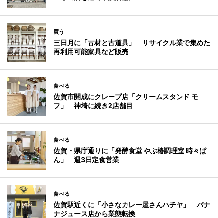
買う
三日月に「古材と古道具」 リサイクル業で集めた
再利用可能家具など販売
食べる
佐賀市開成にクレープ店「クリームスタンド モ
フ」 神埼に続き2店舗目
食べる
佐賀・県庁通りに「発酵食堂 やぶ椿調理室 時々ぱ
ん」 週3日定食営業
食べる
佐賀駅近くに「小さなカレー屋さんハチヤ」 バナ
ナジュース店から業態転換