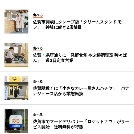
食べる
佐賀市開成にクレープ店「クリームスタンド モ
フ」 神埼に続き2店舗目
食べる
佐賀・県庁通りに「発酵食堂 やぶ椿調理室 時々ぱ
ん」 週3日定食営業
食べる
佐賀駅近くに「小さなカレー屋さんハチヤ」 バナ
ナジュース店から業態転換
食べる
佐賀市でフードデリバリー「ロケットナウ」がサー
ビス開始 送料無料が特徴