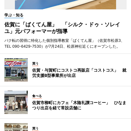
学ぶ・知る
佐賀に「ばくてん屋」 「シルク・ドゥ・ソレイ
ユ」元パフォーマーが指導
バク転の習得に特化した個別指導教室「ばくてん屋」（佐賀市松原3、
TEL 090-6429-7530）が7月24日、松原神社近くにオープンした。
買う
佐賀・与賀町にコストコ再販店「コストコス」 就
労支援B型事業所が出店
食べる
佐賀市柳町にカフェ「木陰礼讃コーヒー」 ひなま
つり出店を経て常設店舗に
買う