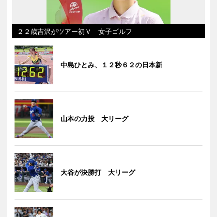
２２歳吉沢がツアー初Ｖ 女子ゴルフ
中島ひとみ、１２秒６２の日本新
山本の力投 大リーグ
大谷が決勝打 大リーグ