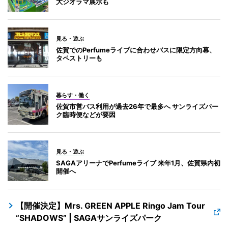
大ジオラマ展示も
見る・遊ぶ
佐賀でのPerfumeライブに合わせバスに限定方向幕、
タペストリーも
暮らす・働く
佐賀市営バス利用が過去26年で最多へ サンライズパー
ク臨時便などが要因
見る・遊ぶ
SAGAアリーナでPerfumeライブ 来年1月、佐賀県内初
開催へ
【開催決定】Mrs. GREEN APPLE Ringo Jam Tour
“SHADOWS” | SAGAサンライズパーク