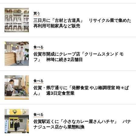
買う
三日月に「古材と古道具」 リサイクル業で集めた
再利用可能家具など販売
食べる
佐賀市開成にクレープ店「クリームスタンド モ
フ」 神埼に続き2店舗目
食べる
佐賀・県庁通りに「発酵食堂 やぶ椿調理室 時々ぱ
ん」 週3日定食営業
食べる
佐賀駅近くに「小さなカレー屋さんハチヤ」 バナ
ナジュース店から業態転換