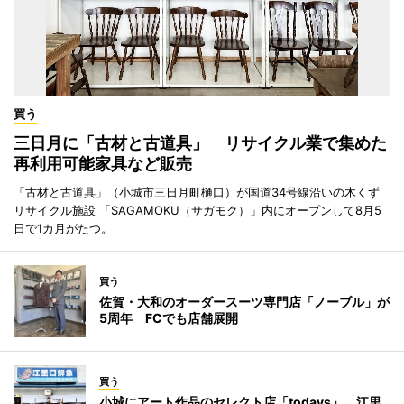
買う
三日月に「古材と古道具」 リサイクル業で集めた
再利用可能家具など販売
「古材と古道具」（小城市三日月町樋口）が国道34号線沿いの木くず
リサイクル施設 「SAGAMOKU（サガモク）」内にオープンして8月5
日で1カ月がたつ。
買う
佐賀・大和のオーダースーツ専門店「ノーブル」が
5周年 FCでも店舗展開
買う
小城にアート作品のセレクト店「todays」 江里