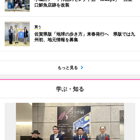
口鮮魚店跡を改装
買う
佐賀県版「地球の歩き方」来春発行へ 県版では九
州初、地元情報を募集
もっと見る
学ぶ・知る