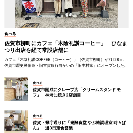
食べる
佐賀市柳町にカフェ「木陰礼讃コーヒー」 ひなま
つり出店を経て常設店舗に
カフェ「木陰礼讃COFFEE（コーヒー）」（佐賀市柳町）が7月28日、
佐賀市歴史民俗館・旧古賀銀行向かいの「旧中村家」にオープンした。
食べる
佐賀市開成にクレープ店「クリームスタンド モ
フ」 神埼に続き2店舗目
食べる
佐賀・県庁通りに「発酵食堂 やぶ椿調理室 時々ぱ
ん」 週3日定食営業