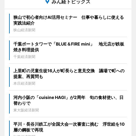
みん経トピックス
狭山で初心者向けAI活用セミナー 仕事や暮らしに使える
実践法紹介
狭山経済新聞
千葉ポートタワーで「BLUE＆FIRE mini」 地元店が鉄板
焼き料理提供
千葉経済新聞
上里町の児童生徒16人が町長らと意見交換 議場で町への
提案、再質問も
本庄経済新聞
河内小阪の「cuisine HAGI」が2周年 旬の食材使い、日
替わりで
東大阪経済新聞
平川・長谷川鉄工が全国大会一次審査に挑む 浮世絵を10
層の鋼板で再現