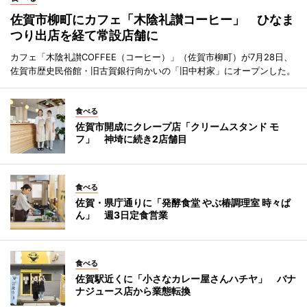
佐賀市柳町にカフェ「木陰礼讃コーヒー」 ひなま
つり出店を経て常設店舗に
カフェ「木陰礼讃COFFEE（コーヒー）」（佐賀市柳町）が7月28日、
佐賀市歴史民俗館・旧古賀銀行向かいの「旧中村家」にオープンした。
食べる
佐賀市開成にクレープ店「クリームスタンド モ
フ」 神埼に続き2店舗目
食べる
佐賀・県庁通りに「発酵食堂 やぶ椿調理室 時々ぱ
ん」 週3日定食営業
食べる
佐賀駅近くに「小さなカレー屋さんハチヤ」 バナ
ナジュース店から業態転換