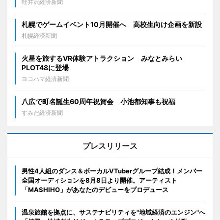
軽井沢経済新聞
札幌でゲームイベント10月開催へ 高校生向け企画を新設
札幌経済新聞
火星を旅するVR体験アトラクション みなとみらい
PLOT48に登場
ヨコハマ経済新聞
八広で町名誕生60周年祝賀会 小池都知事も祝福
すみだ経済新聞
プレスリリース
男性4人組のダンス＆ボーカルVTuberグループ結成！メンバー
全国オーディションを8月8日より開催。アーティスト
「MASHIHO」があなたのデビューをプロデュース
温泉旅館を拠点に、サステナビリティを"地域経済のエンジン"へ