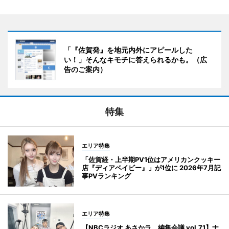
「『佐賀発』を地元内外にアピールした
い！」そんなキモチに答えられるかも。（広
告のご案内）
特集
エリア特集
「佐賀経・上半期PV1位はアメリカンクッキー
店『ディアベイビー』」が1位に 2026年7月記
事PVランキング
エリア特集
【NBCラジオ あさかラ、編集会議 vol.71】ナ