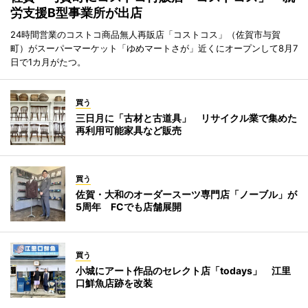
労支援B型事業所が出店
24時間営業のコストコ商品無人再販店「コストコス」（佐賀市与賀
町）がスーパーマーケット「ゆめマートさが」近くにオープンして8月7
日で1カ月がたつ。
買う
三日月に「古材と古道具」 リサイクル業で集めた
再利用可能家具など販売
買う
佐賀・大和のオーダースーツ専門店「ノーブル」が
5周年 FCでも店舗展開
買う
小城にアート作品のセレクト店「todays」 江里
口鮮魚店跡を改装