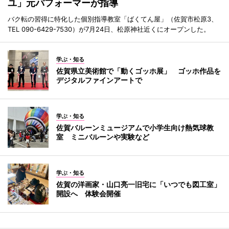
ユ」元パフォーマーが指導
バク転の習得に特化した個別指導教室「ばくてん屋」（佐賀市松原3、
TEL 090-6429-7530）が7月24日、松原神社近くにオープンした。
学ぶ・知る
佐賀県立美術館で「動くゴッホ展」 ゴッホ作品を
デジタルファインアートで
学ぶ・知る
佐賀バルーンミュージアムで小学生向け熱気球教
室 ミニバルーンや実験など
学ぶ・知る
佐賀の洋画家・山口亮一旧宅に「いつでも図工室」
開設へ 体験会開催