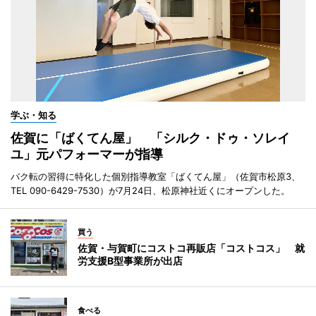
学ぶ・知る
佐賀に「ばくてん屋」 「シルク・ドゥ・ソレイ
ユ」元パフォーマーが指導
バク転の習得に特化した個別指導教室「ばくてん屋」（佐賀市松原3、
TEL 090-6429-7530）が7月24日、松原神社近くにオープンした。
買う
佐賀・与賀町にコストコ再販店「コストコス」 就
労支援B型事業所が出店
食べる