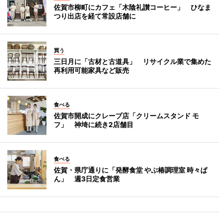
佐賀市柳町にカフェ「木陰礼讃コーヒー」 ひなま
つり出店を経て常設店舗に
買う
三日月に「古材と古道具」 リサイクル業で集めた
再利用可能家具など販売
食べる
佐賀市開成にクレープ店「クリームスタンド モ
フ」 神埼に続き2店舗目
食べる
佐賀・県庁通りに「発酵食堂 やぶ椿調理室 時々ぱ
ん」 週3日定食営業