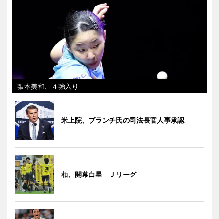
張本美和、４強入り
米上院、ブランチ氏の司法長官人事承認
柏、開幕白星 Ｊリーグ