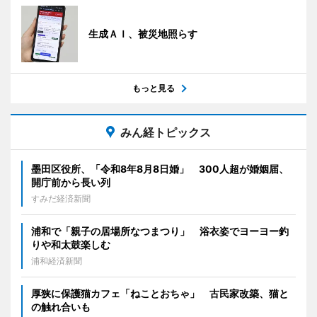
生成ＡＩ、被災地照らす
もっと見る
みん経トピックス
墨田区役所、「令和8年8月8日婚」 300人超が婚姻届、
開庁前から長い列
すみだ経済新聞
浦和で「親子の居場所なつまつり」 浴衣姿でヨーヨー釣
りや和太鼓楽しむ
浦和経済新聞
厚狭に保護猫カフェ「ねことおちゃ」 古民家改築、猫と
の触れ合いも