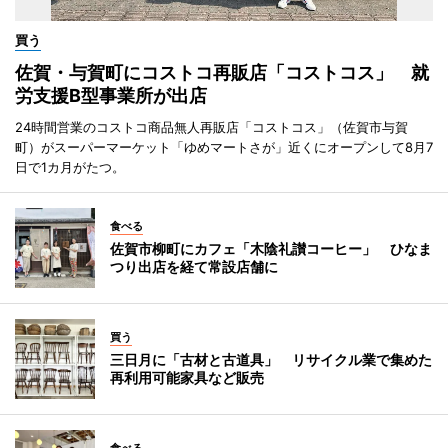
買う
佐賀・与賀町にコストコ再販店「コストコス」 就
労支援B型事業所が出店
24時間営業のコストコ商品無人再販店「コストコス」（佐賀市与賀
町）がスーパーマーケット「ゆめマートさが」近くにオープンして8月7
日で1カ月がたつ。
食べる
佐賀市柳町にカフェ「木陰礼讃コーヒー」 ひなま
つり出店を経て常設店舗に
買う
三日月に「古材と古道具」 リサイクル業で集めた
再利用可能家具など販売