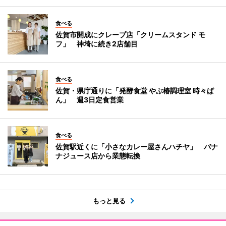
食べる
佐賀市開成にクレープ店「クリームスタンド モ
フ」 神埼に続き2店舗目
食べる
佐賀・県庁通りに「発酵食堂 やぶ椿調理室 時々ぱ
ん」 週3日定食営業
食べる
佐賀駅近くに「小さなカレー屋さんハチヤ」 バナ
ナジュース店から業態転換
もっと見る