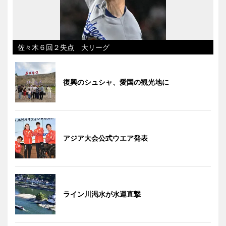
佐々木６回２失点 大リーグ
復興のシュシャ、愛国の観光地に
アジア大会公式ウエア発表
ライン川渇水が水運直撃