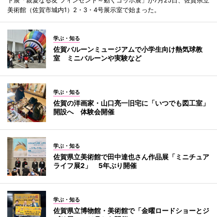
ト展「親愛なる友 フィンセント～動くゴッホ展」が7月25日、佐賀県立
美術館（佐賀市城内1）2・3・4号展示室で始まった。
学ぶ・知る
佐賀バルーンミュージアムで小学生向け熱気球教
室 ミニバルーンや実験など
学ぶ・知る
佐賀の洋画家・山口亮一旧宅に「いつでも図工室」
開設へ 体験会開催
学ぶ・知る
佐賀県立美術館で田中達也さん作品展「ミニチュア
ライフ展2」 5年ぶり開催
学ぶ・知る
佐賀県立博物館・美術館で「金曜ロードショーとジ