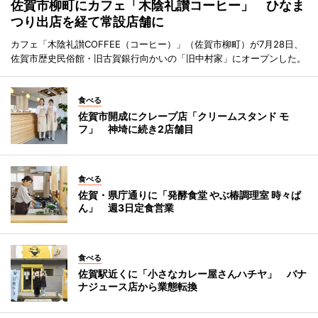
佐賀市柳町にカフェ「木陰礼讃コーヒー」 ひなま
つり出店を経て常設店舗に
カフェ「木陰礼讃COFFEE（コーヒー）」（佐賀市柳町）が7月28日、
佐賀市歴史民俗館・旧古賀銀行向かいの「旧中村家」にオープンした。
食べる
佐賀市開成にクレープ店「クリームスタンド モ
フ」 神埼に続き2店舗目
食べる
佐賀・県庁通りに「発酵食堂 やぶ椿調理室 時々ぱ
ん」 週3日定食営業
食べる
佐賀駅近くに「小さなカレー屋さんハチヤ」 バナ
ナジュース店から業態転換