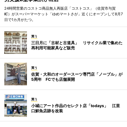
24時間営業のコストコ商品無人再販店「コストコス」（佐賀市与賀
町）がスーパーマーケット「ゆめマートさが」近くにオープンして8月7
日で1カ月がたつ。
買う
三日月に「古材と古道具」 リサイクル業で集めた
再利用可能家具など販売
買う
佐賀・大和のオーダースーツ専門店「ノーブル」が
5周年 FCでも店舗展開
買う
小城にアート作品のセレクト店「todays」 江里
口鮮魚店跡を改装