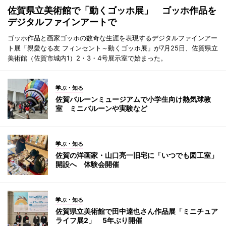
佐賀県立美術館で「動くゴッホ展」 ゴッホ作品を
デジタルファインアートで
ゴッホ作品と画家ゴッホの数奇な生涯を表現するデジタルファインアー
ト展「親愛なる友 フィンセント～動くゴッホ展」が7月25日、佐賀県立
美術館（佐賀市城内1）2・3・4号展示室で始まった。
学ぶ・知る
佐賀バルーンミュージアムで小学生向け熱気球教
室 ミニバルーンや実験など
学ぶ・知る
佐賀の洋画家・山口亮一旧宅に「いつでも図工室」
開設へ 体験会開催
学ぶ・知る
佐賀県立美術館で田中達也さん作品展「ミニチュア
ライフ展2」 5年ぶり開催