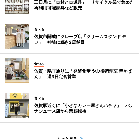
三日月に「古材と古道具」 リサイクル業で集めた
再利用可能家具など販売
食べる
佐賀市開成にクレープ店「クリームスタンド モ
フ」 神埼に続き2店舗目
食べる
佐賀・県庁通りに「発酵食堂 やぶ椿調理室 時々ぱ
ん」 週3日定食営業
食べる
佐賀駅近くに「小さなカレー屋さんハチヤ」 バナ
ナジュース店から業態転換
もっと見る