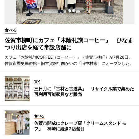
食べる
佐賀市柳町にカフェ「木陰礼讃コーヒー」 ひなま
つり出店を経て常設店舗に
カフェ「木陰礼讃COFFEE（コーヒー）」（佐賀市柳町）が7月28日、
佐賀市歴史民俗館・旧古賀銀行向かいの「旧中村家」にオープンした。
買う
三日月に「古材と古道具」 リサイクル業で集めた
再利用可能家具など販売
食べる
佐賀市開成にクレープ店「クリームスタンド モ
フ」 神埼に続き2店舗目