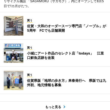
リサイクル施設 「SAGAMOKU（サガモク）」内にオープンして8月5
日で1カ月がたつ。
買う
佐賀・大和のオーダースーツ専門店「ノーブル」が
5周年 FCでも店舗展開
買う
小城にアート作品のセレクト店「todays」 江里
口鮮魚店跡を改装
買う
佐賀県版「地球の歩き方」来春発行へ 県版では九
州初、地元情報を募集
もっと見る