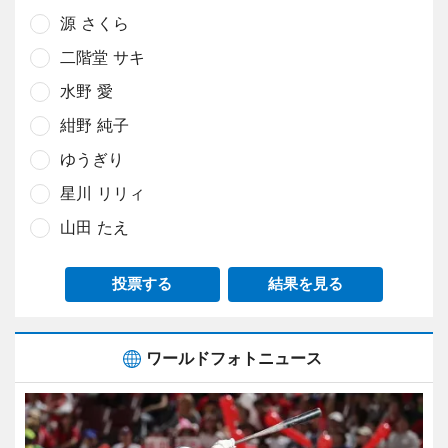
源 さくら
二階堂 サキ
水野 愛
紺野 純子
ゆうぎり
星川 リリィ
山田 たえ
投票する
結果を見る
ワールドフォトニュース