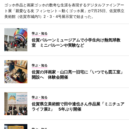
ゴッホ作品と画家ゴッホの数奇な生涯を表現するデジタルファインアー
ト展「親愛なる友 フィンセント～動くゴッホ展」が7月25日、佐賀県立
美術館（佐賀市城内1）2・3・4号展示室で始まった。
学ぶ・知る
佐賀バルーンミュージアムで小学生向け熱気球教
室 ミニバルーンや実験など
学ぶ・知る
佐賀の洋画家・山口亮一旧宅に「いつでも図工室」
開設へ 体験会開催
学ぶ・知る
佐賀県立美術館で田中達也さん作品展「ミニチュア
ライフ展2」 5年ぶり開催