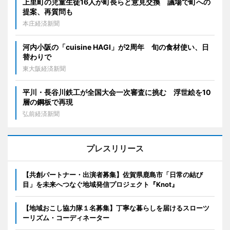
上里町の児童生徒16人が町長らと意見交換 議場で町への
提案、再質問も
本庄経済新聞
河内小阪の「cuisine HAGI」が2周年 旬の食材使い、日
替わりで
東大阪経済新聞
平川・長谷川鉄工が全国大会一次審査に挑む 浮世絵を10
層の鋼板で再現
弘前経済新聞
プレスリリース
【共創パートナー・出演者募集】佐賀県鹿島市「日常の結び
目」を未来へつなぐ地域発信プロジェクト『Knot』
【地域おこし協力隊１名募集】丁寧な暮らしを届けるスローツ
ーリズム・コーディネーター