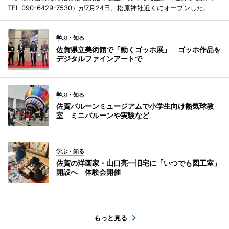
TEL 090-6429-7530）が7月24日、松原神社近くにオープンした。
学ぶ・知る
佐賀県立美術館で「動くゴッホ展」 ゴッホ作品を
デジタルファインアートで
学ぶ・知る
佐賀バルーンミュージアムで小学生向け熱気球教
室 ミニバルーンや実験など
学ぶ・知る
佐賀の洋画家・山口亮一旧宅に「いつでも図工室」
開設へ 体験会開催
もっと見る