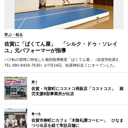
学ぶ・知る
佐賀に「ばくてん屋」 「シルク・ドゥ・ソレイ
ユ」元パフォーマーが指導
バク転の習得に特化した個別指導教室「ばくてん屋」（佐賀市松原3、
TEL 090-6429-7530）が7月24日、松原神社近くにオープンした。
買う
佐賀・与賀町にコストコ再販店「コストコス」 就
労支援B型事業所が出店
食べる
佐賀市柳町にカフェ「木陰礼讃コーヒー」 ひなま
つり出店を経て常設店舗に