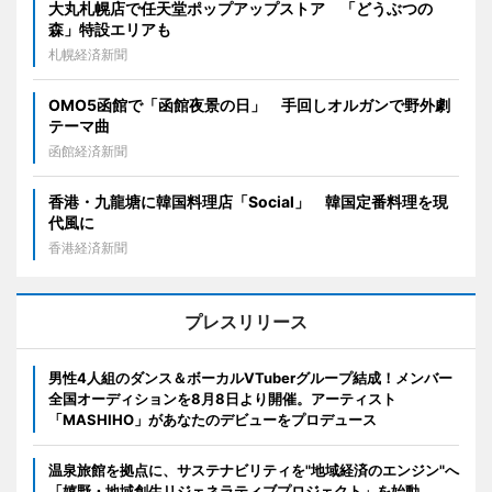
大丸札幌店で任天堂ポップアップストア 「どうぶつの
森」特設エリアも
札幌経済新聞
OMO5函館で「函館夜景の日」 手回しオルガンで野外劇
テーマ曲
函館経済新聞
香港・九龍塘に韓国料理店「Social」 韓国定番料理を現
代風に
香港経済新聞
プレスリリース
男性4人組のダンス＆ボーカルVTuberグループ結成！メンバー
全国オーディションを8月8日より開催。アーティスト
「MASHIHO」があなたのデビューをプロデュース
温泉旅館を拠点に、サステナビリティを"地域経済のエンジン"へ
「嬉野・地域創生リジェネラティブプロジェクト」を始動