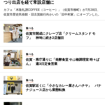
つり出店を経て常設店舗に
カフェ「木陰礼讃COFFEE（コーヒー）」（佐賀市柳町）が7月28日、
佐賀市歴史民俗館・旧古賀銀行向かいの「旧中村家」にオープンした。
食べる
佐賀市開成にクレープ店「クリームスタンド モ
フ」 神埼に続き2店舗目
食べる
佐賀・県庁通りに「発酵食堂 やぶ椿調理室 時々ぱ
ん」 週3日定食営業
食べる
佐賀駅近くに「小さなカレー屋さんハチヤ」 バナ
ナジュース店から業態転換