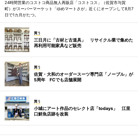
24時間営業のコストコ商品無人再販店「コストコス」（佐賀市与賀
町）がスーパーマーケット「ゆめマートさが」近くにオープンして8月7
日で1カ月がたつ。
買う
三日月に「古材と古道具」 リサイクル業で集めた
再利用可能家具など販売
買う
佐賀・大和のオーダースーツ専門店「ノーブル」が
5周年 FCでも店舗展開
買う
小城にアート作品のセレクト店「todays」 江里
口鮮魚店跡を改装