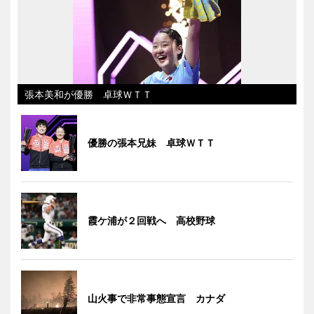
張本美和が優勝 卓球ＷＴＴ
優勝の張本兄妹 卓球ＷＴＴ
霞ケ浦が２回戦へ 高校野球
山火事で非常事態宣言 カナダ