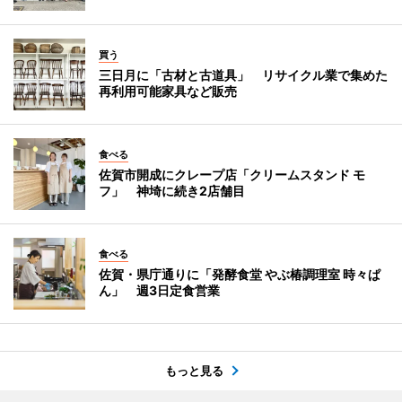
買う
三日月に「古材と古道具」 リサイクル業で集めた
再利用可能家具など販売
食べる
佐賀市開成にクレープ店「クリームスタンド モ
フ」 神埼に続き2店舗目
食べる
佐賀・県庁通りに「発酵食堂 やぶ椿調理室 時々ぱ
ん」 週3日定食営業
もっと見る