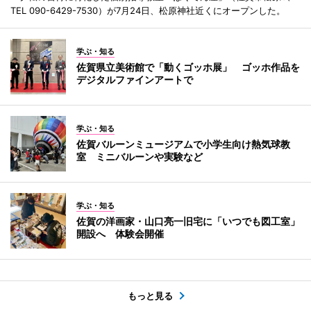
TEL 090-6429-7530）が7月24日、松原神社近くにオープンした。
学ぶ・知る
佐賀県立美術館で「動くゴッホ展」 ゴッホ作品を
デジタルファインアートで
学ぶ・知る
佐賀バルーンミュージアムで小学生向け熱気球教
室 ミニバルーンや実験など
学ぶ・知る
佐賀の洋画家・山口亮一旧宅に「いつでも図工室」
開設へ 体験会開催
もっと見る