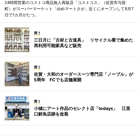
24時間営業のコストコ商品無人再販店「コストコス」（佐賀市与賀
町）がスーパーマーケット「ゆめマートさが」近くにオープンして8月7
日で1カ月がたつ。
買う
三日月に「古材と古道具」 リサイクル業で集めた
再利用可能家具など販売
買う
佐賀・大和のオーダースーツ専門店「ノーブル」が
5周年 FCでも店舗展開
買う
小城にアート作品のセレクト店「todays」 江里
口鮮魚店跡を改装