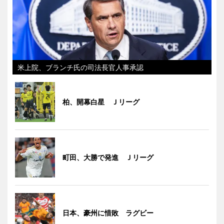
米上院、ブランチ氏の司法長官人事承認
柏、開幕白星 Ｊリーグ
町田、大勝で発進 Ｊリーグ
日本、豪州に惜敗 ラグビー