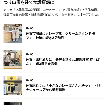
つり出店を経て常設店舗に
カフェ「木陰礼讃COFFEE（コーヒー）」（佐賀市柳町）が7月28日、
佐賀市歴史民俗館・旧古賀銀行向かいの「旧中村家」にオープンした。
食べる
佐賀市開成にクレープ店「クリームスタンド モ
フ」 神埼に続き2店舗目
食べる
佐賀・県庁通りに「発酵食堂 やぶ椿調理室 時々ぱ
ん」 週3日定食営業
食べる
佐賀駅近くに「小さなカレー屋さんハチヤ」 バナ
ナジュース店から業態転換