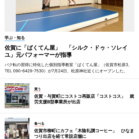
学ぶ・知る
佐賀に「ばくてん屋」 「シルク・ドゥ・ソレイ
ユ」元パフォーマーが指導
バク転の習得に特化した個別指導教室「ばくてん屋」（佐賀市松原3、
TEL 090-6429-7530）が7月24日、松原神社近くにオープンした。
買う
佐賀・与賀町にコストコ再販店「コストコス」 就
労支援B型事業所が出店
食べる
佐賀市柳町にカフェ「木陰礼讃コーヒー」 ひなま
つり出店を経て常設店舗に