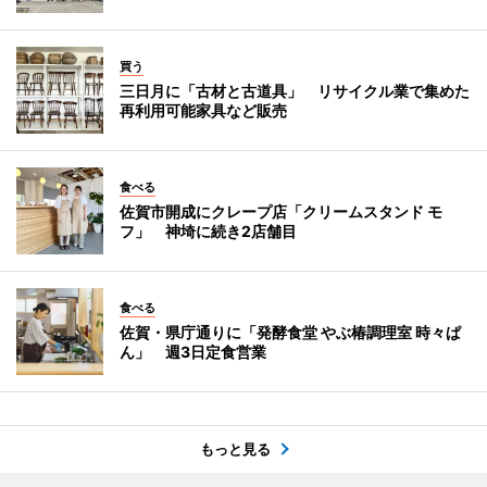
買う
三日月に「古材と古道具」 リサイクル業で集めた
再利用可能家具など販売
食べる
佐賀市開成にクレープ店「クリームスタンド モ
フ」 神埼に続き2店舗目
食べる
佐賀・県庁通りに「発酵食堂 やぶ椿調理室 時々ぱ
ん」 週3日定食営業
もっと見る