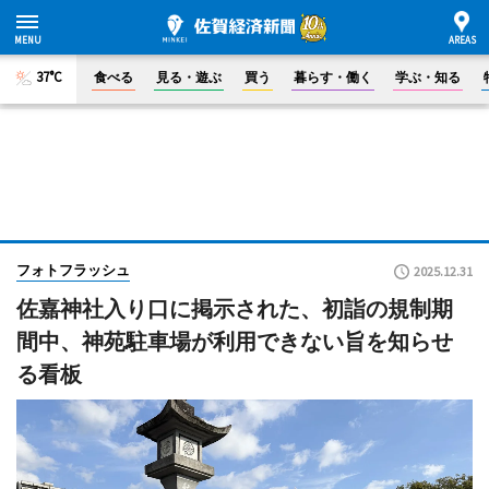
37°C
食べる
見る・遊ぶ
買う
暮らす・働く
学ぶ・知る
フォトフラッシュ
2025.12.31
佐嘉神社入り口に掲示された、初詣の規制期
間中、神苑駐車場が利用できない旨を知らせ
る看板