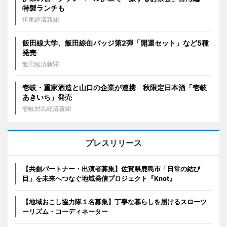
特製ランチも
伊東経済新聞
飯田線大学、飯田線缶バッジ第2弾「開運セット」など5種
発売
飯田経済新聞
壱岐・重家酒造と山口の企業が連携 秋限定日本酒「壱岐
あきいち」発売
壱岐対馬経済新聞
プレスリリース
【共創パートナー・出演者募集】佐賀県鹿島市「日常の結び
目」を未来へつなぐ地域発信プロジェクト『Knot』
【地域おこし協力隊１名募集】丁寧な暮らしを届けるスローツ
ーリズム・コーディネーター