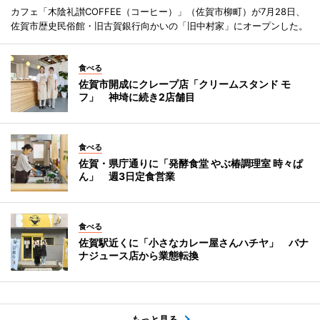
カフェ「木陰礼讃COFFEE（コーヒー）」（佐賀市柳町）が7月28日、
佐賀市歴史民俗館・旧古賀銀行向かいの「旧中村家」にオープンした。
食べる
佐賀市開成にクレープ店「クリームスタンド モ
フ」 神埼に続き2店舗目
食べる
佐賀・県庁通りに「発酵食堂 やぶ椿調理室 時々ぱ
ん」 週3日定食営業
食べる
佐賀駅近くに「小さなカレー屋さんハチヤ」 バナ
ナジュース店から業態転換
もっと見る