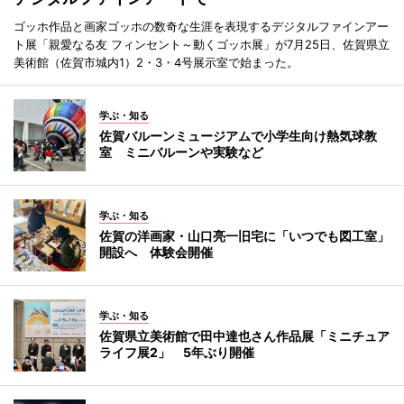
ゴッホ作品と画家ゴッホの数奇な生涯を表現するデジタルファインアー
ト展「親愛なる友 フィンセント～動くゴッホ展」が7月25日、佐賀県立
美術館（佐賀市城内1）2・3・4号展示室で始まった。
学ぶ・知る
佐賀バルーンミュージアムで小学生向け熱気球教
室 ミニバルーンや実験など
学ぶ・知る
佐賀の洋画家・山口亮一旧宅に「いつでも図工室」
開設へ 体験会開催
学ぶ・知る
佐賀県立美術館で田中達也さん作品展「ミニチュア
ライフ展2」 5年ぶり開催