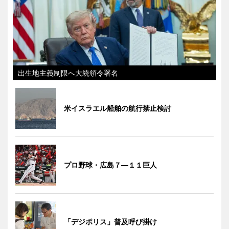
出生地主義制限へ大統領令署名
米イスラエル船舶の航行禁止検討
プロ野球・広島７―１１巨人
「デジポリス」普及呼び掛け