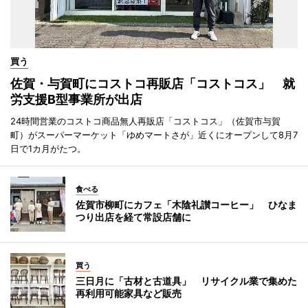
買う
佐賀・与賀町にコストコ再販店「コストコス」 就
労支援B型事業所が出店
24時間営業のコストコ商品無人再販店「コストコス」（佐賀市与賀
町）がスーパーマーケット「ゆめマートさが」近くにオープンして8月7
日で1カ月がたつ。
食べる
佐賀市柳町にカフェ「木陰礼讃コーヒー」 ひなま
つり出店を経て常設店舗に
買う
三日月に「古材と古道具」 リサイクル業で集めた
再利用可能家具など販売