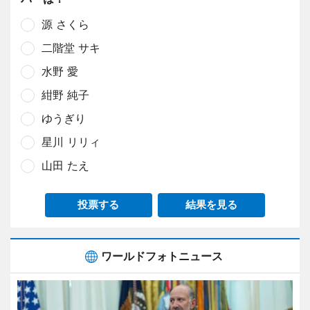
源 さくら
二階堂 サキ
水野 愛
紺野 純子
ゆうぎり
星川 リリィ
山田 たえ
投票する
結果を見る
ワールドフォトニュース