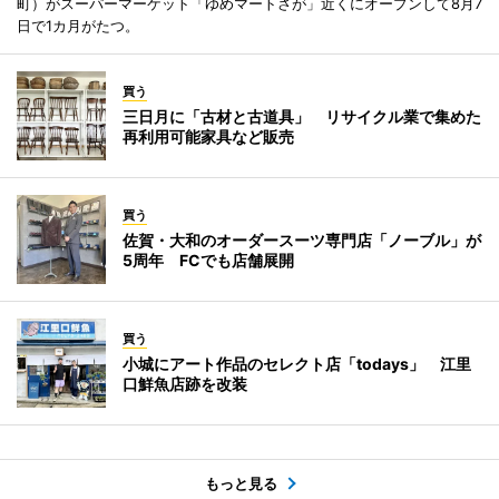
町）がスーパーマーケット「ゆめマートさが」近くにオープンして8月7
日で1カ月がたつ。
買う
三日月に「古材と古道具」 リサイクル業で集めた
再利用可能家具など販売
買う
佐賀・大和のオーダースーツ専門店「ノーブル」が
5周年 FCでも店舗展開
買う
小城にアート作品のセレクト店「todays」 江里
口鮮魚店跡を改装
もっと見る