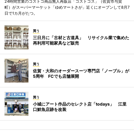
24時間営業のコストコ商品無人再販店「コストコス」（佐賀市与賀
町）がスーパーマーケット「ゆめマートさが」近くにオープンして8月7
日で1カ月がたつ。
買う
三日月に「古材と古道具」 リサイクル業で集めた
再利用可能家具など販売
買う
佐賀・大和のオーダースーツ専門店「ノーブル」が
5周年 FCでも店舗展開
買う
小城にアート作品のセレクト店「todays」 江里
口鮮魚店跡を改装