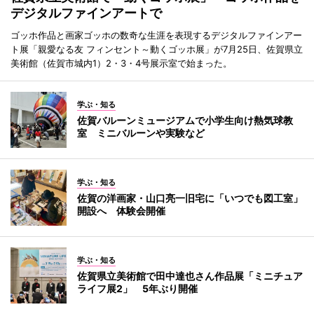
デジタルファインアートで
ゴッホ作品と画家ゴッホの数奇な生涯を表現するデジタルファインアー
ト展「親愛なる友 フィンセント～動くゴッホ展」が7月25日、佐賀県立
美術館（佐賀市城内1）2・3・4号展示室で始まった。
学ぶ・知る
佐賀バルーンミュージアムで小学生向け熱気球教
室 ミニバルーンや実験など
学ぶ・知る
佐賀の洋画家・山口亮一旧宅に「いつでも図工室」
開設へ 体験会開催
学ぶ・知る
佐賀県立美術館で田中達也さん作品展「ミニチュア
ライフ展2」 5年ぶり開催