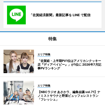
「佐賀経済新聞」最新記事を LINE で配信
特集
エリア特集
「佐賀経・上半期PV1位はアメリカンクッキー
店『ディアベイビー』」が1位に 2026年7月記
事PVランキング
エリア特集
【NBCラジオ あさかラ、編集会議 vol.71】ナ
ノミストサウナと野菜ビュッフェレストラン
「フレッシュ」