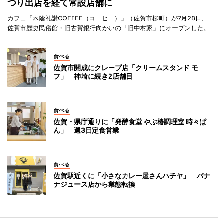
つり出店を経て常設店舗に
カフェ「木陰礼讃COFFEE（コーヒー）」（佐賀市柳町）が7月28日、
佐賀市歴史民俗館・旧古賀銀行向かいの「旧中村家」にオープンした。
食べる
佐賀市開成にクレープ店「クリームスタンド モ
フ」 神埼に続き2店舗目
食べる
佐賀・県庁通りに「発酵食堂 やぶ椿調理室 時々ぱ
ん」 週3日定食営業
食べる
佐賀駅近くに「小さなカレー屋さんハチヤ」 バナ
ナジュース店から業態転換