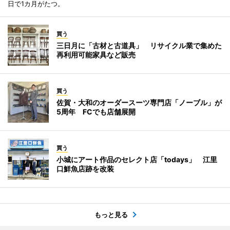
日で1カ月がたつ。
買う
三日月に「古材と古道具」 リサイクル業で集めた
再利用可能家具など販売
買う
佐賀・大和のオーダースーツ専門店「ノーブル」が
5周年 FCでも店舗展開
買う
小城にアート作品のセレクト店「todays」 江里
口鮮魚店跡を改装
もっと見る