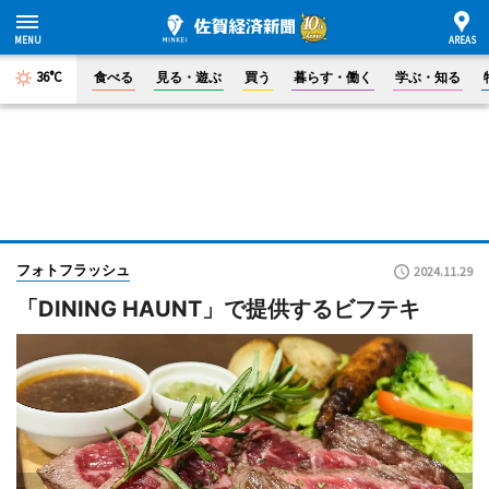
36°C
食べる
見る・遊ぶ
買う
暮らす・働く
学ぶ・知る
フォトフラッシュ
2024.11.29
「DINING HAUNT」で提供するビフテキ