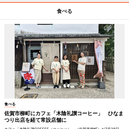
食べる
食べる
佐賀市柳町にカフェ「木陰礼讃コーヒー」 ひなま
つり出店を経て常設店舗に
カフェ「木陰礼讃COFFEE（コーヒー）」（佐賀市柳町）が7月28日、