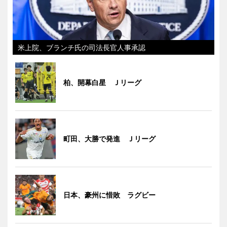
米上院、ブランチ氏の司法長官人事承認
柏、開幕白星 Ｊリーグ
町田、大勝で発進 Ｊリーグ
日本、豪州に惜敗 ラグビー