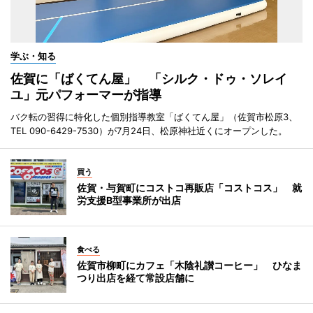
学ぶ・知る
佐賀に「ばくてん屋」 「シルク・ドゥ・ソレイ
ユ」元パフォーマーが指導
バク転の習得に特化した個別指導教室「ばくてん屋」（佐賀市松原3、
TEL 090-6429-7530）が7月24日、松原神社近くにオープンした。
買う
佐賀・与賀町にコストコ再販店「コストコス」 就
労支援B型事業所が出店
食べる
佐賀市柳町にカフェ「木陰礼讃コーヒー」 ひなま
つり出店を経て常設店舗に