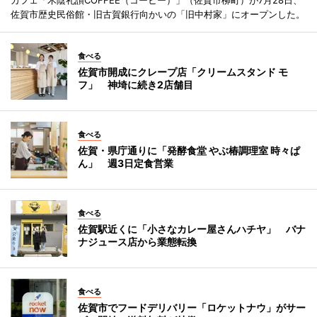
佐賀市歴史民俗館・旧古賀銀行向かいの「旧中村家」にオープンした。
食べる
佐賀市開成にクレープ店「クリームスタンド モ
フ」 神埼に続き2店舗目
食べる
佐賀・県庁通りに「発酵食堂 やぶ椿調理室 時々ぱ
ん」 週3日定食営業
食べる
佐賀駅近くに「小さなカレー屋さんハチヤ」 バナ
ナジュース店から業態転換
食べる
佐賀市でフードデリバリー「ロケットナウ」がサー