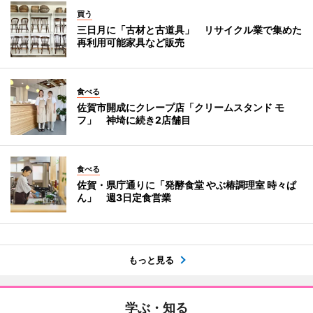
買う
三日月に「古材と古道具」 リサイクル業で集めた
再利用可能家具など販売
食べる
佐賀市開成にクレープ店「クリームスタンド モ
フ」 神埼に続き2店舗目
食べる
佐賀・県庁通りに「発酵食堂 やぶ椿調理室 時々ぱ
ん」 週3日定食営業
もっと見る
学ぶ・知る