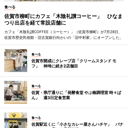
食べる
佐賀市柳町にカフェ「木陰礼讃コーヒー」 ひなま
つり出店を経て常設店舗に
カフェ「木陰礼讃COFFEE（コーヒー）」（佐賀市柳町）が7月28日、
佐賀市歴史民俗館・旧古賀銀行向かいの「旧中村家」にオープンした。
食べる
佐賀市開成にクレープ店「クリームスタンド モ
フ」 神埼に続き2店舗目
食べる
佐賀・県庁通りに「発酵食堂 やぶ椿調理室 時々ぱ
ん」 週3日定食営業
食べる
佐賀駅近くに「小さなカレー屋さんハチヤ」 バナ