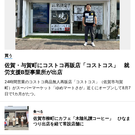
買う
佐賀・与賀町にコストコ再販店「コストコス」 就
労支援B型事業所が出店
24時間営業のコストコ商品無人再販店「コストコス」（佐賀市与賀
町）がスーパーマーケット「ゆめマートさが」近くにオープンして8月7
日で1カ月がたつ。
食べる
佐賀市柳町にカフェ「木陰礼讃コーヒー」 ひなま
つり出店を経て常設店舗に