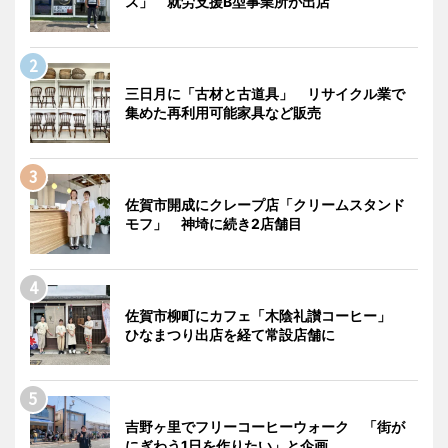
ス」 就労支援B型事業所が出店
三日月に「古材と古道具」 リサイクル業で
集めた再利用可能家具など販売
佐賀市開成にクレープ店「クリームスタンド
モフ」 神埼に続き2店舗目
佐賀市柳町にカフェ「木陰礼讃コーヒー」
ひなまつり出店を経て常設店舗に
吉野ヶ里でフリーコーヒーウォーク 「街が
にぎわう1日を作りたい」と企画