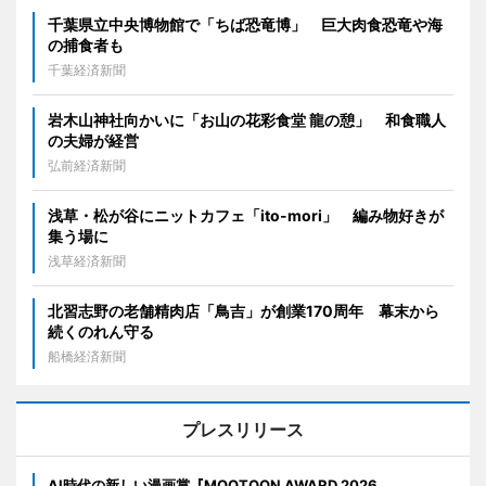
千葉県立中央博物館で「ちば恐竜博」 巨大肉食恐竜や海
の捕食者も
千葉経済新聞
岩木山神社向かいに「お山の花彩食堂 龍の憩」 和食職人
の夫婦が経営
弘前経済新聞
浅草・松が谷にニットカフェ「ito-mori」 編み物好きが
集う場に
浅草経済新聞
北習志野の老舗精肉店「鳥吉」が創業170周年 幕末から
続くのれん守る
船橋経済新聞
プレスリリース
AI時代の新しい漫画賞『MOOTOON AWARD 2026