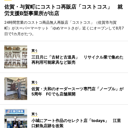
佐賀・与賀町にコストコ再販店「コストコス」 就
労支援B型事業所が出店
24時間営業のコストコ商品無人再販店「コストコス」（佐賀市与賀
町）がスーパーマーケット「ゆめマートさが」近くにオープンして8月7
日で1カ月がたつ。
買う
三日月に「古材と古道具」 リサイクル業で集めた
再利用可能家具など販売
買う
佐賀・大和のオーダースーツ専門店「ノーブル」が
5周年 FCでも店舗展開
買う
小城にアート作品のセレクト店「todays」 江里
口鮮魚店跡を改装