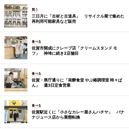
買う
三日月に「古材と古道具」 リサイクル業で集めた
再利用可能家具など販売
食べる
佐賀市開成にクレープ店「クリームスタンド モ
フ」 神埼に続き2店舗目
食べる
佐賀・県庁通りに「発酵食堂 やぶ椿調理室 時々ぱ
ん」 週3日定食営業
食べる
佐賀駅近くに「小さなカレー屋さんハチヤ」 バナ
ナジュース店から業態転換