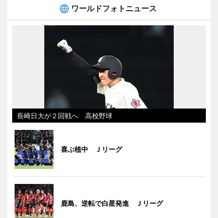
ワールドフォトニュース
長崎日大が２回戦へ 高校野球
喜ぶ植中 Ｊリーグ
鹿島、逆転で白星発進 Ｊリーグ