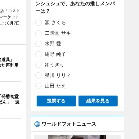
ンシュシュで、あなたの推しメンバ
ーは？
販店「コスト
マーケット
源 さくら
して8月7日
二階堂 サキ
水野 愛
紺野 純子
古道具」
ゆうぎり
めた再利用
星川 リリィ
山田 たえ
「発酵食堂
投票する
結果を見る
ぱん」 週
ワールドフォトニュース