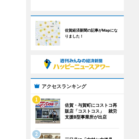
佐賀経済新聞の記事がMapにな
りました！
アクセスランキング
佐賀・与賀町にコストコ再
販店「コストコス」 就労
支援B型事業所が出店