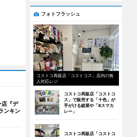
フォトフラッシュ
コストコ再販店「コストコス」店内の無
人対応レジ
コストコ再販店「コストコ
ス」で販売する「十色」が
ー店『デ
手がける総菜や「8スマカ
Vランキン
レー」
コストコ再販店「コストコ