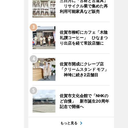
三日月に「古材と古道具」
リサイクル業で集めた再
利用可能家具など販売
佐賀市柳町にカフェ「木陰
礼讃コーヒー」 ひなまつ
り出店を経て常設店舗に
佐賀市開成にクレープ店
「クリームスタンド モフ」
神埼に続き2店舗目
佐賀市文化会館で「NHKの
ど自慢」 新市誕生20周年
記念で開催へ
もっと見る