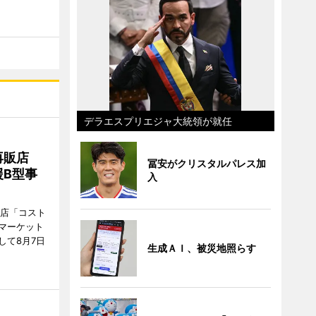
デラエスプリエジャ大統領が就任
再販店
冨安がクリスタルパレス加
B型事
入
販店「コスト
マーケット
して8月7日
生成ＡＩ、被災地照らす