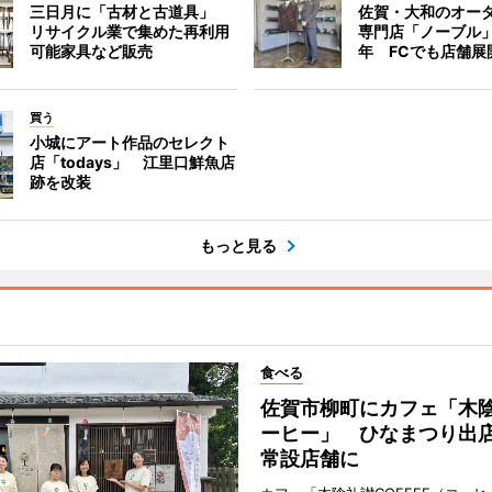
三日月に「古材と古道具」
佐賀・大和のオー
リサイクル業で集めた再利用
専門店「ノーブル
可能家具など販売
年 FCでも店舗展
買う
小城にアート作品のセレクト
店「todays」 江里口鮮魚店
跡を改装
もっと見る
食べる
佐賀市柳町にカフェ「木
ーヒー」 ひなまつり出
常設店舗に