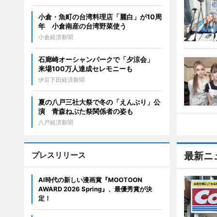
小倉・魚町の台湾料理店「麗白」が10周
年 小倉南産の台湾野菜使う
小倉経済新聞
石廊崎オーシャンパークで「夕涼会」
来場100万人達成セレモニーも
伊豆下田経済新聞
夏の八戸三社大祭で冬の「えんぶり」公
演 青森ねぶた祭関係者の姿も
八戸経済新聞
プレスリリース
最新ニ
AI時代の新しい漫画賞『MOOTOON
AWARD 2026 Spring』、最優秀賞が決
定！