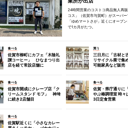
業所が出店
24時間営業のコストコ商品無人再
コス」（佐賀市与賀町）がスーパー
「ゆめマートさが」近くにオープン
で1カ月がたつ。
食べる
買う
佐賀市柳町にカフェ「木陰礼
三日月に「古材と
讃コーヒー」 ひなまつり出
リサイクル業で集
店を経て常設店舗に
可能家具など販売
食べる
食べる
佐賀市開成にクレープ店「ク
佐賀・県庁通りに
リームスタンド モフ」 神埼
やぶ椿調理室 時々
に続き2店舗目
3日定食営業
食べる
佐賀駅近くに「小さなカレー
屋さんハチヤ」 バナナジュ