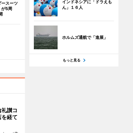
インドネシアに「ドラえも
ダースーツ
ん」１６人
」が5周
開
ホルムズ通航で「進展」
もっと見る
陰礼讃コ
店を経て