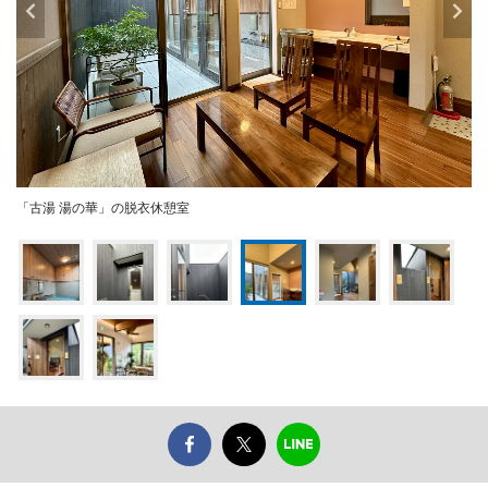
「古湯 湯の華」の脱衣休憩室