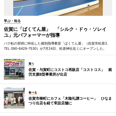
学ぶ・知る
佐賀に「ばくてん屋」 「シルク・ドゥ・ソレイ
ユ」元パフォーマーが指導
バク転の習得に特化した個別指導教室「ばくてん屋」（佐賀市松原3、
TEL 090-6429-7530）が7月24日、松原神社近くにオープンした。
買う
佐賀・与賀町にコストコ再販店「コストコス」 就
労支援B型事業所が出店
食べる
佐賀市柳町にカフェ「木陰礼讃コーヒー」 ひなま
つり出店を経て常設店舗に