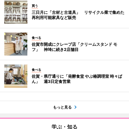
買う
三日月に「古材と古道具」 リサイクル業で集めた
再利用可能家具など販売
食べる
佐賀市開成にクレープ店「クリームスタンド モ
フ」 神埼に続き2店舗目
食べる
佐賀・県庁通りに「発酵食堂 やぶ椿調理室 時々ぱ
ん」 週3日定食営業
もっと見る
学ぶ・知る