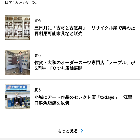
日で1カ月がたつ。
買う
三日月に「古材と古道具」 リサイクル業で集めた
再利用可能家具など販売
買う
佐賀・大和のオーダースーツ専門店「ノーブル」が
5周年 FCでも店舗展開
買う
小城にアート作品のセレクト店「todays」 江里
口鮮魚店跡を改装
もっと見る