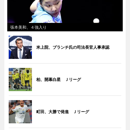
張本美和、４強入り
米上院、ブランチ氏の司法長官人事承認
柏、開幕白星 Ｊリーグ
町田、大勝で発進 Ｊリーグ