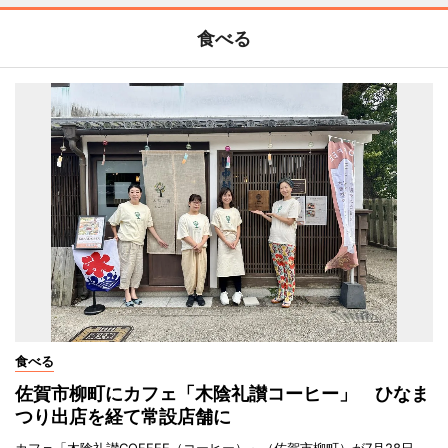
食べる
食べる
佐賀市柳町にカフェ「木陰礼讃コーヒー」 ひなま
つり出店を経て常設店舗に
カフェ「木陰礼讃COFFEE（コーヒー）」（佐賀市柳町）が7月28日、