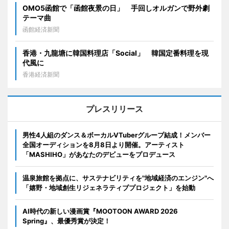
OMO5函館で「函館夜景の日」 手回しオルガンで野外劇
テーマ曲
函館経済新聞
香港・九龍塘に韓国料理店「Social」 韓国定番料理を現
代風に
香港経済新聞
プレスリリース
男性4人組のダンス＆ボーカルVTuberグループ結成！メンバー
全国オーディションを8月8日より開催。アーティスト
「MASHIHO」があなたのデビューをプロデュース
温泉旅館を拠点に、サステナビリティを"地域経済のエンジン"へ
「嬉野・地域創生リジェネラティブプロジェクト」を始動
AI時代の新しい漫画賞『MOOTOON AWARD 2026
Spring』、最優秀賞が決定！