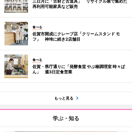
三日月に「古材と古道具」 リサイクル業で集めた
再利用可能家具など販売
食べる
佐賀市開成にクレープ店「クリームスタンド モ
フ」 神埼に続き2店舗目
食べる
佐賀・県庁通りに「発酵食堂 やぶ椿調理室 時々ぱ
ん」 週3日定食営業
もっと見る
学ぶ・知る