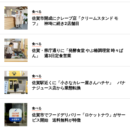
食べる
佐賀市開成にクレープ店「クリームスタンド モ
フ」 神埼に続き2店舗目
食べる
佐賀・県庁通りに「発酵食堂 やぶ椿調理室 時々ぱ
ん」 週3日定食営業
食べる
佐賀駅近くに「小さなカレー屋さんハチヤ」 バナ
ナジュース店から業態転換
食べる
佐賀市でフードデリバリー「ロケットナウ」がサー
ビス開始 送料無料が特徴