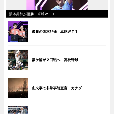
張本美和が優勝 卓球ＷＴＴ
優勝の張本兄妹 卓球ＷＴＴ
霞ケ浦が２回戦へ 高校野球
山火事で非常事態宣言 カナダ