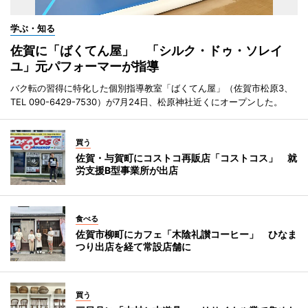
学ぶ・知る
佐賀に「ばくてん屋」 「シルク・ドゥ・ソレイ
ユ」元パフォーマーが指導
バク転の習得に特化した個別指導教室「ばくてん屋」（佐賀市松原3、
TEL 090-6429-7530）が7月24日、松原神社近くにオープンした。
買う
佐賀・与賀町にコストコ再販店「コストコス」 就
労支援B型事業所が出店
食べる
佐賀市柳町にカフェ「木陰礼讃コーヒー」 ひなま
つり出店を経て常設店舗に
買う