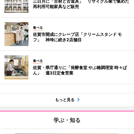
三日月に「古材と古道具」 リサイクル業で集めた
再利用可能家具など販売
食べる
佐賀市開成にクレープ店「クリームスタンド モ
フ」 神埼に続き2店舗目
食べる
佐賀・県庁通りに「発酵食堂 やぶ椿調理室 時々ぱ
ん」 週3日定食営業
もっと見る
学ぶ・知る