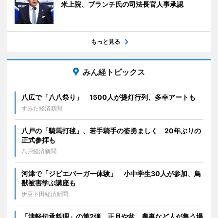
米上院、ブランチ氏の司法長官人事承認
もっと見る
みん経トピックス
八広で「八八祭り」 1500人が提灯行列、多幸アートも
すみだ経済新聞
八戸の「騎馬打毬」、若手騎手の姿勇ましく 20年ぶりの
正式参拝も
八戸経済新聞
河津で「ジビエバーガー体験」 小中学生30人が参加、鳥
獣被害学ぶ講座も
伊豆下田経済新聞
「津軽伝承料理」の第2弾 正月や盆、農事など人が集う場