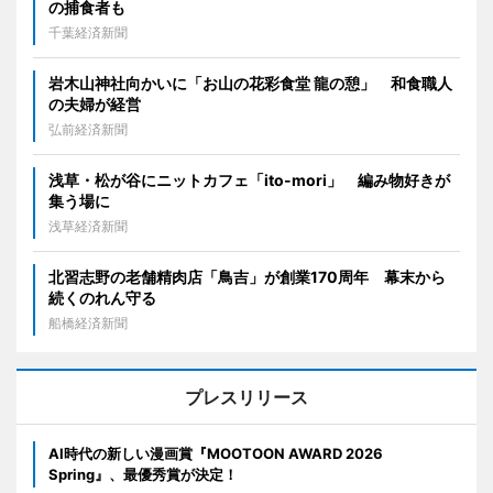
の捕食者も
千葉経済新聞
岩木山神社向かいに「お山の花彩食堂 龍の憩」 和食職人
の夫婦が経営
弘前経済新聞
浅草・松が谷にニットカフェ「ito-mori」 編み物好きが
集う場に
浅草経済新聞
北習志野の老舗精肉店「鳥吉」が創業170周年 幕末から
続くのれん守る
船橋経済新聞
プレスリリース
AI時代の新しい漫画賞『MOOTOON AWARD 2026
Spring』、最優秀賞が決定！