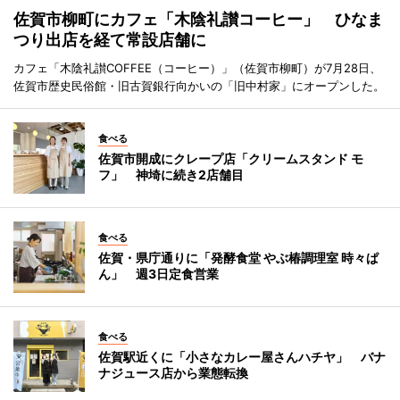
佐賀市柳町にカフェ「木陰礼讃コーヒー」 ひなま
つり出店を経て常設店舗に
カフェ「木陰礼讃COFFEE（コーヒー）」（佐賀市柳町）が7月28日、
佐賀市歴史民俗館・旧古賀銀行向かいの「旧中村家」にオープンした。
食べる
佐賀市開成にクレープ店「クリームスタンド モ
フ」 神埼に続き2店舗目
食べる
佐賀・県庁通りに「発酵食堂 やぶ椿調理室 時々ぱ
ん」 週3日定食営業
食べる
佐賀駅近くに「小さなカレー屋さんハチヤ」 バナ
ナジュース店から業態転換