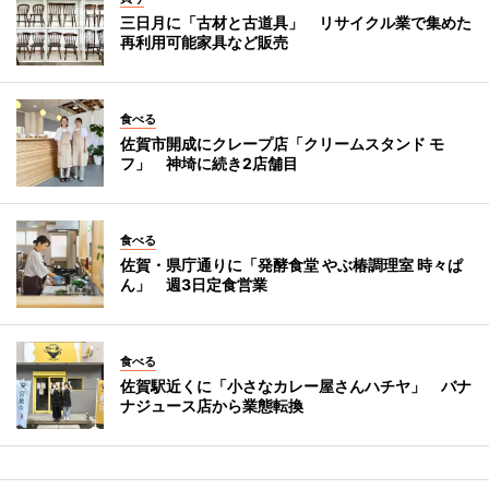
三日月に「古材と古道具」 リサイクル業で集めた
再利用可能家具など販売
食べる
佐賀市開成にクレープ店「クリームスタンド モ
フ」 神埼に続き2店舗目
食べる
佐賀・県庁通りに「発酵食堂 やぶ椿調理室 時々ぱ
ん」 週3日定食営業
食べる
佐賀駅近くに「小さなカレー屋さんハチヤ」 バナ
ナジュース店から業態転換