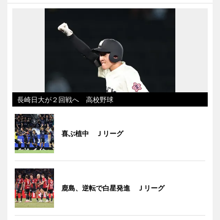
長崎日大が２回戦へ 高校野球
喜ぶ植中 Ｊリーグ
鹿島、逆転で白星発進 Ｊリーグ