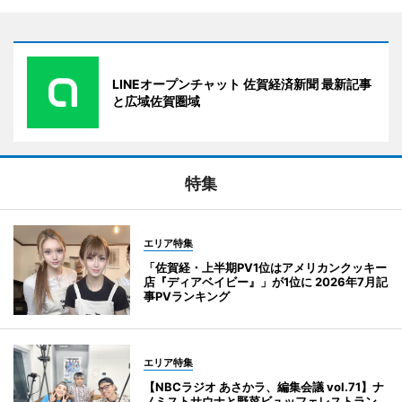
LINEオープンチャット 佐賀経済新聞 最新記事
と広域佐賀圏域
特集
エリア特集
「佐賀経・上半期PV1位はアメリカンクッキー
店『ディアベイビー』」が1位に 2026年7月記
事PVランキング
エリア特集
【NBCラジオ あさかラ、編集会議 vol.71】ナ
ノミストサウナと野菜ビュッフェレストラン