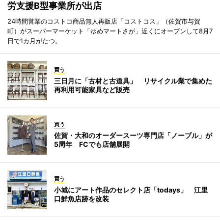
労支援B型事業所が出店
24時間営業のコストコ商品無人再販店「コストコス」（佐賀市与賀
町）がスーパーマーケット「ゆめマートさが」近くにオープンして8月7
日で1カ月がたつ。
買う
三日月に「古材と古道具」 リサイクル業で集めた
再利用可能家具など販売
買う
佐賀・大和のオーダースーツ専門店「ノーブル」が
5周年 FCでも店舗展開
買う
小城にアート作品のセレクト店「todays」 江里
口鮮魚店跡を改装