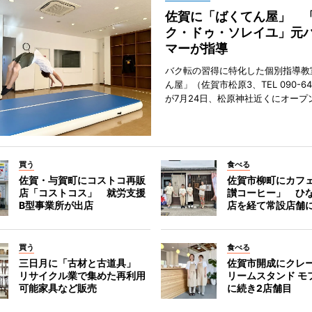
佐賀に「ばくてん屋」 
ク・ドゥ・ソレイユ」元
マーが指導
バク転の習得に特化した個別指導教
ん屋」（佐賀市松原3、TEL 090-642
が7月24日、松原神社近くにオープ
買う
食べる
佐賀・与賀町にコストコ再販
佐賀市柳町にカフ
店「コストコス」 就労支援
讃コーヒー」 ひ
B型事業所が出店
店を経て常設店舗
買う
食べる
三日月に「古材と古道具」
佐賀市開成にクレ
リサイクル業で集めた再利用
リームスタンド モ
可能家具など販売
に続き2店舗目