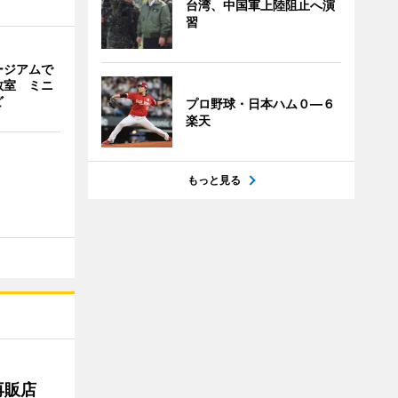
台湾、中国軍上陸阻止へ演
習
ージアムで
教室 ミニ
ど
プロ野球・日本ハム０―６
楽天
もっと見る
再販店