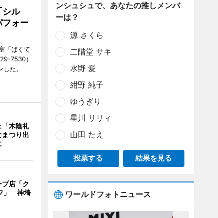
ンシュシュで、あなたの推しメンバ
「シル
ーは？
パフォー
源 さくら
室「ばくて
二階堂 サキ
9-7530）
水野 愛
ンした。
紺野 純子
ゆうぎり
星川 リリィ
ェ「木陰礼
山田 たえ
なまつり出
に
投票する
結果を見る
ープ店「ク
フ」 神埼
ワールドフォトニュース