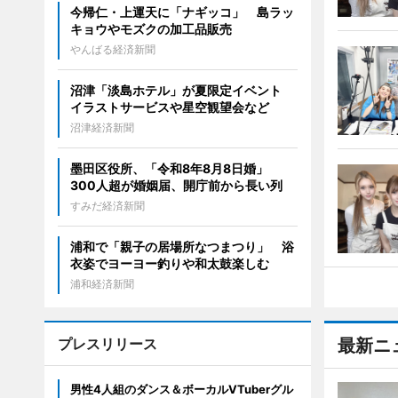
今帰仁・上運天に「ナギッコ」 島ラッ
キョウやモズクの加工品販売
やんばる経済新聞
沼津「淡島ホテル」が夏限定イベント
イラストサービスや星空観望会など
沼津経済新聞
墨田区役所、「令和8年8月8日婚」
300人超が婚姻届、開庁前から長い列
すみだ経済新聞
浦和で「親子の居場所なつまつり」 浴
衣姿でヨーヨー釣りや和太鼓楽しむ
浦和経済新聞
プレスリリース
最新ニ
男性4人組のダンス＆ボーカルVTuberグル