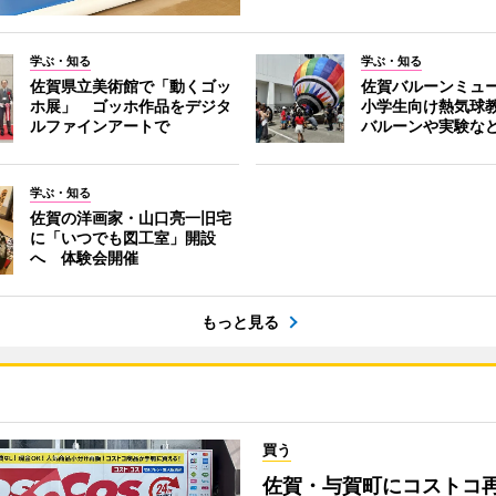
学ぶ・知る
学ぶ・知る
佐賀県立美術館で「動くゴッ
佐賀バルーンミュ
ホ展」 ゴッホ作品をデジタ
小学生向け熱気球
ルファインアートで
バルーンや実験な
学ぶ・知る
佐賀の洋画家・山口亮一旧宅
に「いつでも図工室」開設
へ 体験会開催
もっと見る
買う
佐賀・与賀町にコストコ