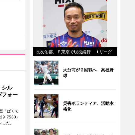
長友佑都、Ｆ東京で現役続行 Ｊリーグ
大分商が２回戦へ 高校野
球
「シル
パフォー
災害ボランティア、活動本
格化
室「ばくて
9-7530）
ンした。