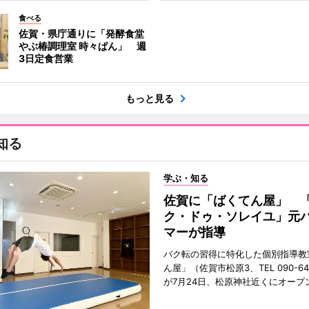
食べる
佐賀・県庁通りに「発酵食堂
やぶ椿調理室 時々ぱん」 週
3日定食営業
もっと見る
知る
学ぶ・知る
佐賀に「ばくてん屋」 
ク・ドゥ・ソレイユ」元
マーが指導
バク転の習得に特化した個別指導教
ん屋」（佐賀市松原3、TEL 090-642
が7月24日、松原神社近くにオープ