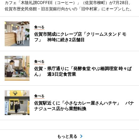
カフェ「木陰礼讃COFFEE（コーヒー）」（佐賀市柳町）が7月28日、
佐賀市歴史民俗館・旧古賀銀行向かいの「旧中村家」にオープンした。
食べる
佐賀市開成にクレープ店「クリームスタンド モ
フ」 神埼に続き2店舗目
食べる
佐賀・県庁通りに「発酵食堂 やぶ椿調理室 時々ぱ
ん」 週3日定食営業
食べる
佐賀駅近くに「小さなカレー屋さんハチヤ」 バナ
ナジュース店から業態転換
もっと見る