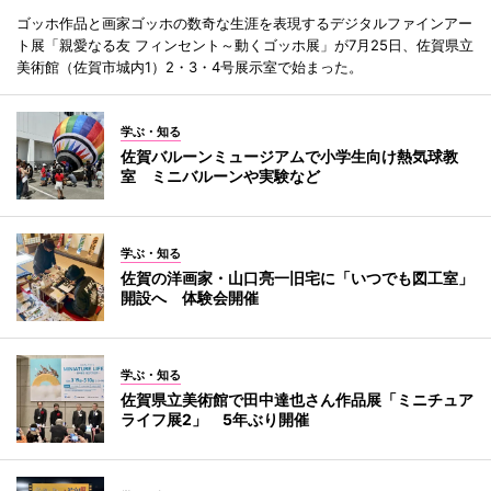
ゴッホ作品と画家ゴッホの数奇な生涯を表現するデジタルファインアー
ト展「親愛なる友 フィンセント～動くゴッホ展」が7月25日、佐賀県立
美術館（佐賀市城内1）2・3・4号展示室で始まった。
学ぶ・知る
佐賀バルーンミュージアムで小学生向け熱気球教
室 ミニバルーンや実験など
学ぶ・知る
佐賀の洋画家・山口亮一旧宅に「いつでも図工室」
開設へ 体験会開催
学ぶ・知る
佐賀県立美術館で田中達也さん作品展「ミニチュア
ライフ展2」 5年ぶり開催