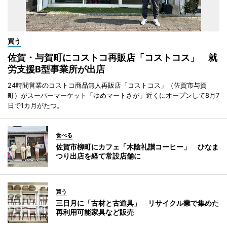
買う
佐賀・与賀町にコストコ再販店「コストコス」 就
労支援B型事業所が出店
24時間営業のコストコ商品無人再販店「コストコス」（佐賀市与賀
町）がスーパーマーケット「ゆめマートさが」近くにオープンして8月7
日で1カ月がたつ。
食べる
佐賀市柳町にカフェ「木陰礼讃コーヒー」 ひなま
つり出店を経て常設店舗に
買う
三日月に「古材と古道具」 リサイクル業で集めた
再利用可能家具など販売