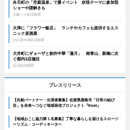
弁天町の「空庭温泉」で夏イベント 妖怪テーマに参加型
ショーや謎解きも
大阪ベイ経済新聞
大津に「フラワー飯店」 ランチやカフェも提供するエス
ニック居酒屋
びわ湖大津経済新聞
大井町にギョーザと創作中華「蓮月」 南青山、新橋に次
ぐ都内3店舗目
品川経済新聞
プレスリリース
【共創パートナー・出演者募集】佐賀県鹿島市「日常の結び
目」を未来へつなぐ地域発信プロジェクト『Knot』
【地域おこし協力隊１名募集】丁寧な暮らしを届けるスローツ
ーリズム・コーディネーター