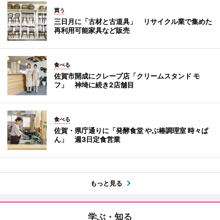
買う
三日月に「古材と古道具」 リサイクル業で集めた
再利用可能家具など販売
食べる
佐賀市開成にクレープ店「クリームスタンド モ
フ」 神埼に続き2店舗目
食べる
佐賀・県庁通りに「発酵食堂 やぶ椿調理室 時々ぱ
ん」 週3日定食営業
もっと見る
学ぶ・知る