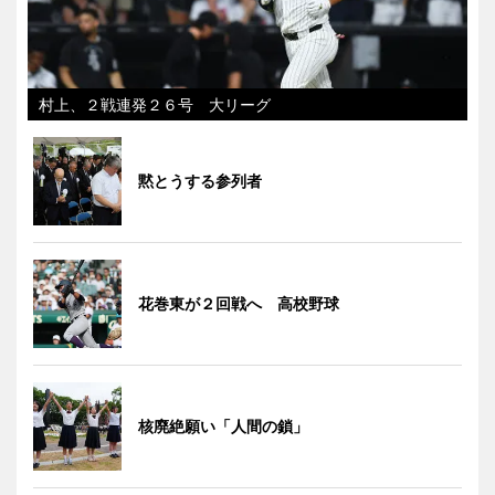
村上、２戦連発２６号 大リーグ
黙とうする参列者
花巻東が２回戦へ 高校野球
核廃絶願い「人間の鎖」