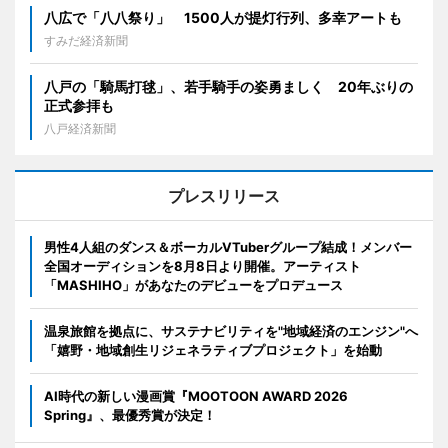
八広で「八八祭り」 1500人が提灯行列、多幸アートも
すみだ経済新聞
八戸の「騎馬打毬」、若手騎手の姿勇ましく 20年ぶりの
正式参拝も
八戸経済新聞
プレスリリース
男性4人組のダンス＆ボーカルVTuberグループ結成！メンバー
全国オーディションを8月8日より開催。アーティスト
「MASHIHO」があなたのデビューをプロデュース
温泉旅館を拠点に、サステナビリティを"地域経済のエンジン"へ
「嬉野・地域創生リジェネラティブプロジェクト」を始動
AI時代の新しい漫画賞『MOOTOON AWARD 2026
Spring』、最優秀賞が決定！