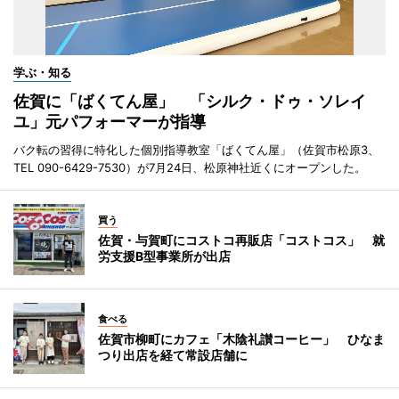
学ぶ・知る
佐賀に「ばくてん屋」 「シルク・ドゥ・ソレイ
ユ」元パフォーマーが指導
バク転の習得に特化した個別指導教室「ばくてん屋」（佐賀市松原3、
TEL 090-6429-7530）が7月24日、松原神社近くにオープンした。
買う
佐賀・与賀町にコストコ再販店「コストコス」 就
労支援B型事業所が出店
食べる
佐賀市柳町にカフェ「木陰礼讃コーヒー」 ひなま
つり出店を経て常設店舗に