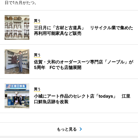
日で1カ月がたつ。
買う
三日月に「古材と古道具」 リサイクル業で集めた
再利用可能家具など販売
買う
佐賀・大和のオーダースーツ専門店「ノーブル」が
5周年 FCでも店舗展開
買う
小城にアート作品のセレクト店「todays」 江里
口鮮魚店跡を改装
もっと見る