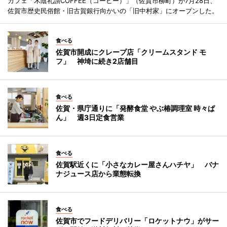
カフェ「木陰礼讃COFFEE（コーヒー）」（佐賀市柳町）が7月28日、
佐賀市歴史民俗館・旧古賀銀行向かいの「旧中村家」にオープンした。
食べる
佐賀市開成にクレープ店「クリームスタンド モ
フ」 神埼に続き2店舗目
食べる
佐賀・県庁通りに「発酵食堂 やぶ椿調理室 時々ぱ
ん」 週3日定食営業
食べる
佐賀駅近くに「小さなカレー屋さんハチヤ」 バナ
ナジュース店から業態転換
食べる
佐賀市でフードデリバリー「ロケットナウ」がサー