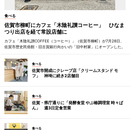
食べる
佐賀市柳町にカフェ「木陰礼讃コーヒー」 ひなま
つり出店を経て常設店舗に
カフェ「木陰礼讃COFFEE（コーヒー）」（佐賀市柳町）が7月28日、
佐賀市歴史民俗館・旧古賀銀行向かいの「旧中村家」にオープンした。
食べる
佐賀市開成にクレープ店「クリームスタンド モ
フ」 神埼に続き2店舗目
食べる
佐賀・県庁通りに「発酵食堂 やぶ椿調理室 時々ぱ
ん」 週3日定食営業
食べる