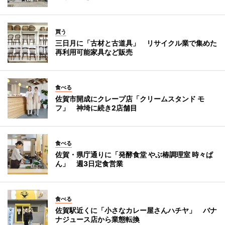
買う
三日月に「古材と古道具」 リサイクル業で集めた
再利用可能家具など販売
食べる
佐賀市開成にクレープ店「クリームスタンド モ
フ」 神埼に続き2店舗目
食べる
佐賀・県庁通りに「発酵食堂 やぶ椿調理室 時々ぱ
ん」 週3日定食営業
食べる
佐賀駅近くに「小さなカレー屋さんハチヤ」 バナ
ナジュース店から業態転換