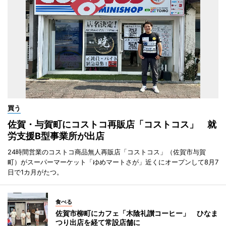
買う
佐賀・与賀町にコストコ再販店「コストコス」 就
労支援B型事業所が出店
24時間営業のコストコ商品無人再販店「コストコス」（佐賀市与賀
町）がスーパーマーケット「ゆめマートさが」近くにオープンして8月7
日で1カ月がたつ。
食べる
佐賀市柳町にカフェ「木陰礼讃コーヒー」 ひなま
つり出店を経て常設店舗に