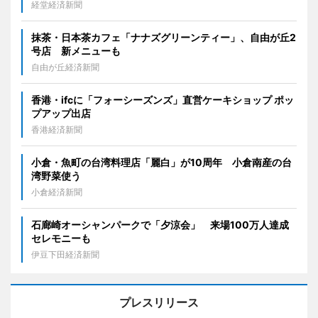
経堂経済新聞
抹茶・日本茶カフェ「ナナズグリーンティー」、自由が丘2
号店 新メニューも
自由が丘経済新聞
香港・ifcに「フォーシーズンズ」直営ケーキショップ ポッ
プアップ出店
香港経済新聞
小倉・魚町の台湾料理店「麗白」が10周年 小倉南産の台
湾野菜使う
小倉経済新聞
石廊崎オーシャンパークで「夕涼会」 来場100万人達成
セレモニーも
伊豆下田経済新聞
プレスリリース