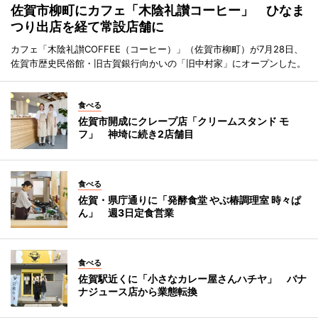
佐賀市柳町にカフェ「木陰礼讃コーヒー」 ひなま
つり出店を経て常設店舗に
カフェ「木陰礼讃COFFEE（コーヒー）」（佐賀市柳町）が7月28日、
佐賀市歴史民俗館・旧古賀銀行向かいの「旧中村家」にオープンした。
食べる
佐賀市開成にクレープ店「クリームスタンド モ
フ」 神埼に続き2店舗目
食べる
佐賀・県庁通りに「発酵食堂 やぶ椿調理室 時々ぱ
ん」 週3日定食営業
食べる
佐賀駅近くに「小さなカレー屋さんハチヤ」 バナ
ナジュース店から業態転換