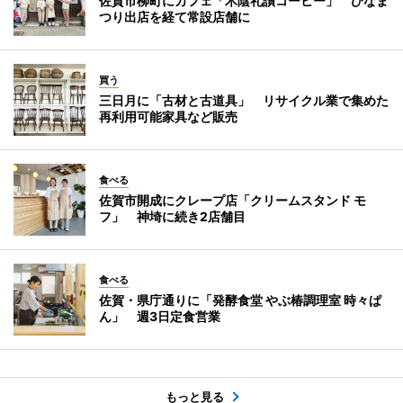
佐賀市柳町にカフェ「木陰礼讃コーヒー」 ひなま
つり出店を経て常設店舗に
買う
三日月に「古材と古道具」 リサイクル業で集めた
再利用可能家具など販売
食べる
佐賀市開成にクレープ店「クリームスタンド モ
フ」 神埼に続き2店舗目
食べる
佐賀・県庁通りに「発酵食堂 やぶ椿調理室 時々ぱ
ん」 週3日定食営業
もっと見る