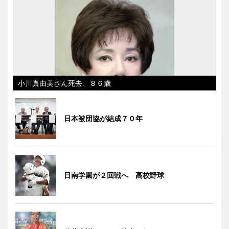
小川真由美さん死去、８６歳
日本被団協が結成７０年
日南学園が２回戦へ 高校野球