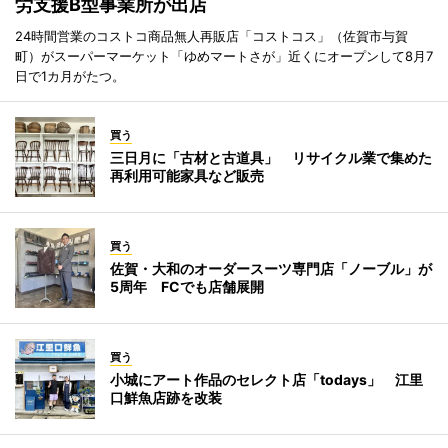
労支援B型事業所が出店
24時間営業のコストコ商品無人再販店「コストコス」（佐賀市与賀
町）がスーパーマーケット「ゆめマートさが」近くにオープンして8月7
日で1カ月がたつ。
買う
三日月に「古材と古道具」 リサイクル業で集めた
再利用可能家具など販売
買う
佐賀・大和のオーダースーツ専門店「ノーブル」が
5周年 FCでも店舗展開
買う
小城にアート作品のセレクト店「todays」 江里
口鮮魚店跡を改装