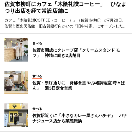
佐賀市柳町にカフェ「木陰礼讃コーヒー」 ひなま
つり出店を経て常設店舗に
カフェ「木陰礼讃COFFEE（コーヒー）」（佐賀市柳町）が7月28日、
佐賀市歴史民俗館・旧古賀銀行向かいの「旧中村家」にオープンした。
食べる
佐賀市開成にクレープ店「クリームスタンド モ
フ」 神埼に続き2店舗目
食べる
佐賀・県庁通りに「発酵食堂 やぶ椿調理室 時々ぱ
ん」 週3日定食営業
食べる
佐賀駅近くに「小さなカレー屋さんハチヤ」 バナ
ナジュース店から業態転換