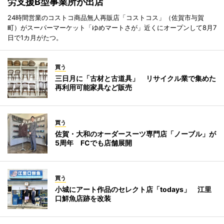
労支援B型事業所が出店
24時間営業のコストコ商品無人再販店「コストコス」（佐賀市与賀
町）がスーパーマーケット「ゆめマートさが」近くにオープンして8月7
日で1カ月がたつ。
買う
三日月に「古材と古道具」 リサイクル業で集めた
再利用可能家具など販売
買う
佐賀・大和のオーダースーツ専門店「ノーブル」が
5周年 FCでも店舗展開
買う
小城にアート作品のセレクト店「todays」 江里
口鮮魚店跡を改装