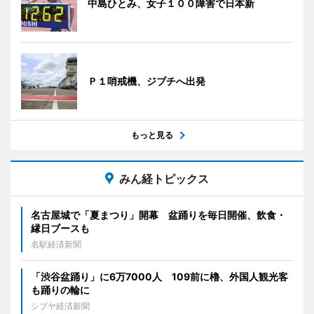
中島ひとみ、女子１００障害で日本新
Ｐ１哨戒機、ジブチへ出発
もっと見る
みん経トピックス
名古屋城で「夏まつり」開幕 盆踊りを毎日開催、飲食・
縁日ブースも
名駅経済新聞
「渋谷盆踊り」に6万7000人 109前に櫓、外国人観光客
も踊りの輪に
シブヤ経済新聞