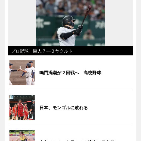
プロ野球・巨人７―３ヤクルト
鳴門渦潮が２回戦へ 高校野球
日本、モンゴルに敗れる