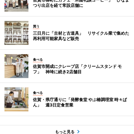
つり出店を経て常設店舗に
買う
三日月に「古材と古道具」 リサイクル業で集めた
再利用可能家具など販売
食べる
佐賀市開成にクレープ店「クリームスタンド モ
フ」 神埼に続き2店舗目
食べる
佐賀・県庁通りに「発酵食堂 やぶ椿調理室 時々ぱ
ん」 週3日定食営業
もっと見る