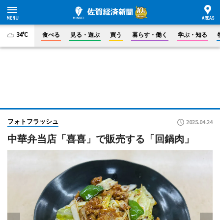
34°C
食べる
見る・遊ぶ
買う
暮らす・働く
学ぶ・知る
フォトフラッシュ
2025.04.24
中華弁当店「喜喜」で販売する「回鍋肉」