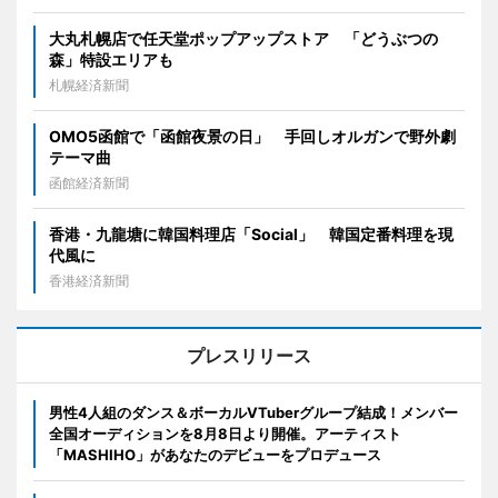
大丸札幌店で任天堂ポップアップストア 「どうぶつの
森」特設エリアも
札幌経済新聞
OMO5函館で「函館夜景の日」 手回しオルガンで野外劇
テーマ曲
函館経済新聞
香港・九龍塘に韓国料理店「Social」 韓国定番料理を現
代風に
香港経済新聞
プレスリリース
男性4人組のダンス＆ボーカルVTuberグループ結成！メンバー
全国オーディションを8月8日より開催。アーティスト
「MASHIHO」があなたのデビューをプロデュース