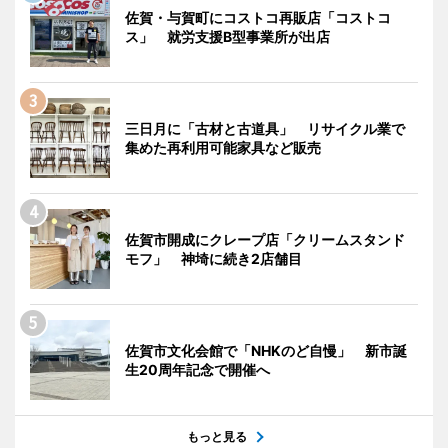
佐賀・与賀町にコストコ再販店「コストコ
ス」 就労支援B型事業所が出店
三日月に「古材と古道具」 リサイクル業で
集めた再利用可能家具など販売
佐賀市開成にクレープ店「クリームスタンド
モフ」 神埼に続き2店舗目
佐賀市文化会館で「NHKのど自慢」 新市誕
生20周年記念で開催へ
もっと見る