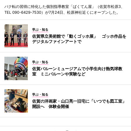
バク転の習得に特化した個別指導教室「ばくてん屋」（佐賀市松原3、
TEL 090-6429-7530）が7月24日、松原神社近くにオープンした。
学ぶ・知る
佐賀県立美術館で「動くゴッホ展」 ゴッホ作品を
デジタルファインアートで
学ぶ・知る
佐賀バルーンミュージアムで小学生向け熱気球教
室 ミニバルーンや実験など
学ぶ・知る
佐賀の洋画家・山口亮一旧宅に「いつでも図工室」
開設へ 体験会開催