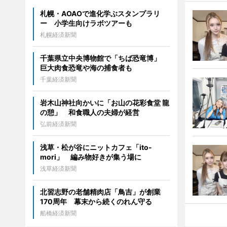
札幌・AOAOで進化学ぶスタンプラリ
ー 小学生向けラボツアーも
札幌経済新聞
千葉県立中央博物館で「ちば恐竜博」
巨大肉食恐竜や海の捕食者も
千葉経済新聞
岩木山神社向かいに「お山の花彩食堂 龍
の憩」 和食職人の夫婦が経営
弘前経済新聞
浅草・松が谷にニットカフェ「ito-
mori」 編み物好きが集う場に
浅草経済新聞
北習志野の老舗精肉店「鳥吉」が創業
170周年 幕末から続くのれん守る
船橋経済新聞