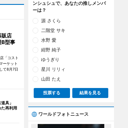
ンシュシュで、あなたの推しメンバ
ーは？
源 さくら
二階堂 サキ
再販店
水野 愛
B型事
紺野 純子
販店「コスト
ゆうぎり
マーケット
星川 リリィ
して8月7日
山田 たえ
投票する
結果を見る
古道具」
めた再利用
ワールドフォトニュース