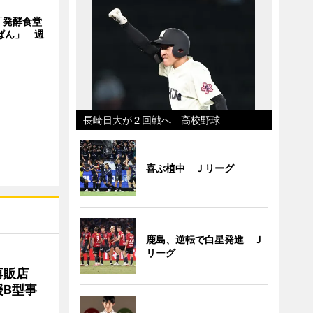
「発酵食堂
ぱん」 週
長崎日大が２回戦へ 高校野球
喜ぶ植中 Ｊリーグ
鹿島、逆転で白星発進 Ｊ
リーグ
再販店
B型事