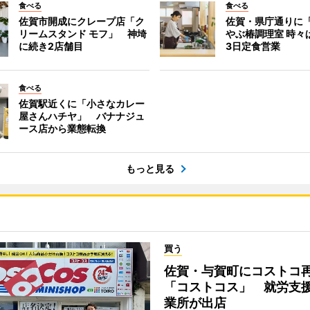
食べる
食べる
佐賀市開成にクレープ店「ク
佐賀・県庁通りに
リームスタンド モフ」 神埼
やぶ椿調理室 時々
に続き2店舗目
3日定食営業
食べる
佐賀駅近くに「小さなカレー
屋さんハチヤ」 バナナジュ
ース店から業態転換
もっと見る
買う
佐賀・与賀町にコストコ
「コストコス」 就労支援
業所が出店