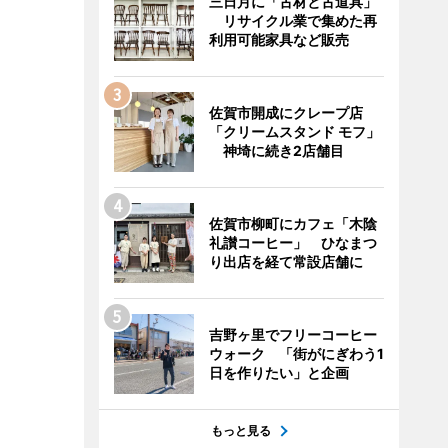
三日月に「古材と古道具」
リサイクル業で集めた再
利用可能家具など販売
佐賀市開成にクレープ店
「クリームスタンド モフ」
神埼に続き2店舗目
佐賀市柳町にカフェ「木陰
礼讃コーヒー」 ひなまつ
り出店を経て常設店舗に
吉野ヶ里でフリーコーヒー
ウォーク 「街がにぎわう1
日を作りたい」と企画
もっと見る