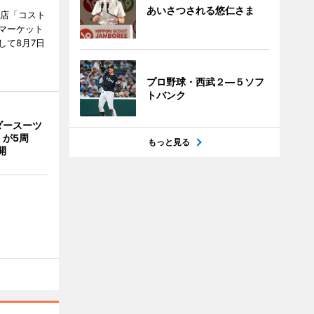
あいさつされる悠仁さま
販店「コスト
マーケット
して8月7日
プロ野球・西武２―５ソフ
トバンク
ダースーツ
」が5周
もっと見る
開