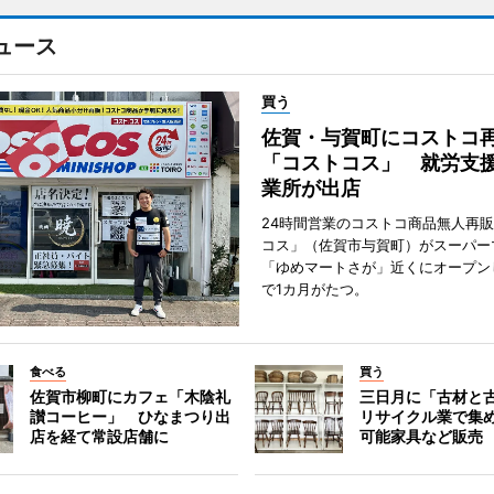
ュース
買う
佐賀・与賀町にコストコ
「コストコス」 就労支援
業所が出店
24時間営業のコストコ商品無人再
コス」（佐賀市与賀町）がスーパー
「ゆめマートさが」近くにオープン
で1カ月がたつ。
食べる
買う
佐賀市柳町にカフェ「木陰礼
三日月に「古材と
讃コーヒー」 ひなまつり出
リサイクル業で集
店を経て常設店舗に
可能家具など販売