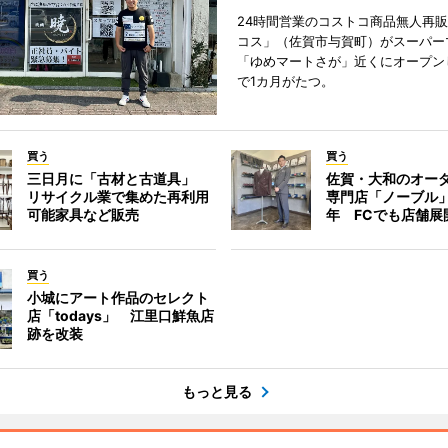
24時間営業のコストコ商品無人再
コス」（佐賀市与賀町）がスーパー
「ゆめマートさが」近くにオープン
で1カ月がたつ。
買う
買う
三日月に「古材と古道具」
佐賀・大和のオー
リサイクル業で集めた再利用
専門店「ノーブル
可能家具など販売
年 FCでも店舗展
買う
小城にアート作品のセレクト
店「todays」 江里口鮮魚店
跡を改装
もっと見る