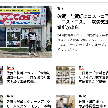
買う
佐賀・与賀町にコストコ
「コストコス」 就労支援
業所が出店
24時間営業のコストコ商品無人再
コス」（佐賀市与賀町）がスーパー
「ゆめマートさが」近くにオープン
で1カ月がたつ。
食べる
買う
佐賀市柳町にカフェ「木陰礼
三日月に「古材と
讃コーヒー」 ひなまつり出
リサイクル業で集
店を経て常設店舗に
可能家具など販売
食べる
食べる
佐賀市開成にクレープ店「ク
佐賀・県庁通りに
リームスタンド モフ」 神埼
やぶ椿調理室 時々