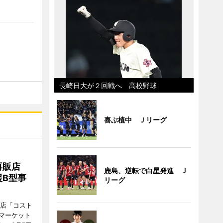
長崎日大が２回戦へ 高校野球
喜ぶ植中 Ｊリーグ
再販店
鹿島、逆転で白星発進 Ｊ
B型事
リーグ
販店「コスト
マーケット