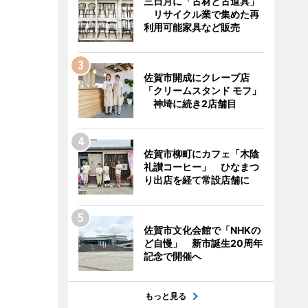
三日月に「古材と古道具」
リサイクル業で集めた再
利用可能家具など販売
佐賀市開成にクレープ店
「クリームスタンド モフ」
神埼に続き2店舗目
佐賀市柳町にカフェ「木陰
礼讃コーヒー」 ひなまつ
り出店を経て常設店舗に
佐賀市文化会館で「NHKの
ど自慢」 新市誕生20周年
記念で開催へ
もっと見る