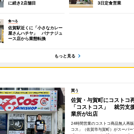
に続き2店舗目
3日定食営業
食べる
佐賀駅近くに「小さなカレー
屋さんハチヤ」 バナナジュ
ース店から業態転換
もっと見る
買う
佐賀・与賀町にコストコ
「コストコス」 就労支援
業所が出店
24時間営業のコストコ商品無人再
コス」（佐賀市与賀町）がスーパー