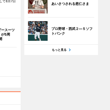
して8月7日
あいさつされる悠仁さま
プロ野球・西武２―５ソフ
ダースーツ
トバンク
」が5周
開
もっと見る