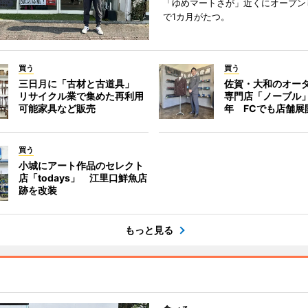
「ゆめマートさが」近くにオープン
で1カ月がたつ。
買う
買う
三日月に「古材と古道具」
佐賀・大和のオー
リサイクル業で集めた再利用
専門店「ノーブル
可能家具など販売
年 FCでも店舗展
買う
小城にアート作品のセレクト
店「todays」 江里口鮮魚店
跡を改装
もっと見る