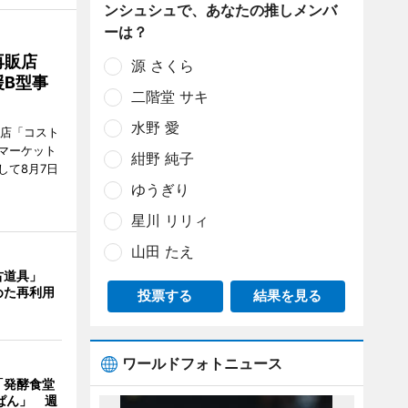
ンシュシュで、あなたの推しメンバ
ーは？
再販店
源 さくら
B型事
二階堂 サキ
水野 愛
販店「コスト
マーケット
紺野 純子
して8月7日
ゆうぎり
星川 リリィ
山田 たえ
古道具」
めた再利用
投票する
結果を見る
ワールドフォトニュース
「発酵食堂
ぱん」 週