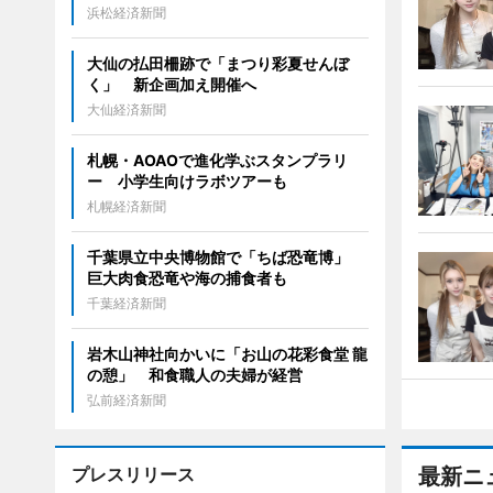
浜松経済新聞
大仙の払田柵跡で「まつり彩夏せんぼ
く」 新企画加え開催へ
大仙経済新聞
札幌・AOAOで進化学ぶスタンプラリ
ー 小学生向けラボツアーも
札幌経済新聞
千葉県立中央博物館で「ちば恐竜博」
巨大肉食恐竜や海の捕食者も
千葉経済新聞
岩木山神社向かいに「お山の花彩食堂 龍
の憩」 和食職人の夫婦が経営
弘前経済新聞
プレスリリース
最新ニ