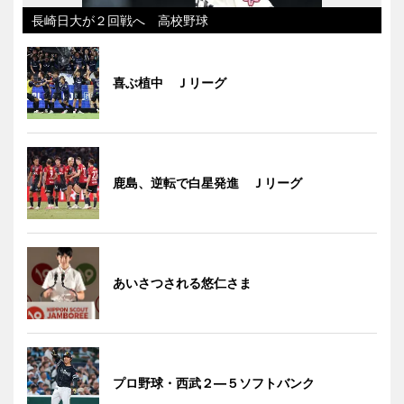
長崎日大が２回戦へ 高校野球
喜ぶ植中 Ｊリーグ
鹿島、逆転で白星発進 Ｊリーグ
あいさつされる悠仁さま
プロ野球・西武２―５ソフトバンク