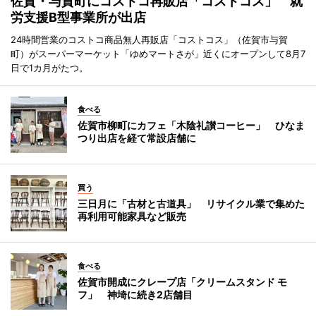
佐賀・与賀町にコストコ再販店「コストコス」 就
労支援B型事業所が出店
24時間営業のコストコ商品無人再販店「コストコス」（佐賀市与賀
町）がスーパーマーケット「ゆめマートさが」近くにオープンして8月7
日で1カ月がたつ。
食べる
佐賀市柳町にカフェ「木陰礼讃コーヒー」 ひなま
つり出店を経て常設店舗に
買う
三日月に「古材と古道具」 リサイクル業で集めた
再利用可能家具など販売
食べる
佐賀市開成にクレープ店「クリームスタンド モ
フ」 神埼に続き2店舗目