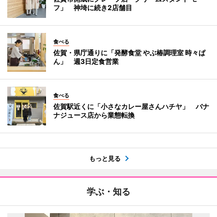
フ」 神埼に続き2店舗目
食べる
佐賀・県庁通りに「発酵食堂 やぶ椿調理室 時々ぱ
ん」 週3日定食営業
食べる
佐賀駅近くに「小さなカレー屋さんハチヤ」 バナ
ナジュース店から業態転換
もっと見る
学ぶ・知る