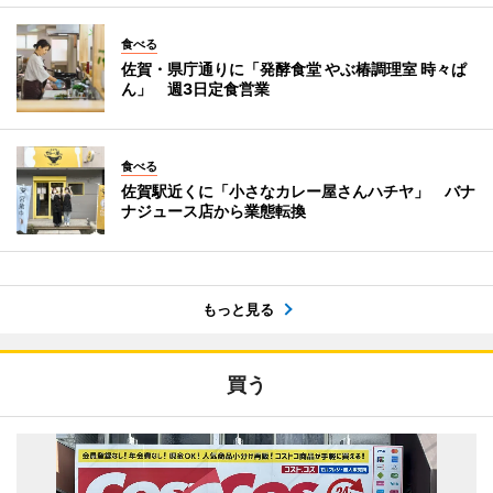
食べる
佐賀・県庁通りに「発酵食堂 やぶ椿調理室 時々ぱ
ん」 週3日定食営業
食べる
佐賀駅近くに「小さなカレー屋さんハチヤ」 バナ
ナジュース店から業態転換
もっと見る
買う