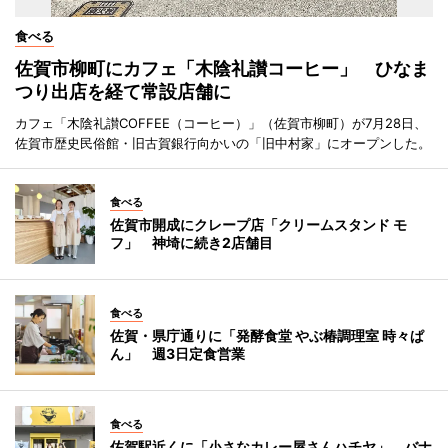
食べる
佐賀市柳町にカフェ「木陰礼讃コーヒー」 ひなま
つり出店を経て常設店舗に
カフェ「木陰礼讃COFFEE（コーヒー）」（佐賀市柳町）が7月28日、
佐賀市歴史民俗館・旧古賀銀行向かいの「旧中村家」にオープンした。
食べる
佐賀市開成にクレープ店「クリームスタンド モ
フ」 神埼に続き2店舗目
食べる
佐賀・県庁通りに「発酵食堂 やぶ椿調理室 時々ぱ
ん」 週3日定食営業
食べる
佐賀駅近くに「小さなカレー屋さんハチヤ」 バナ