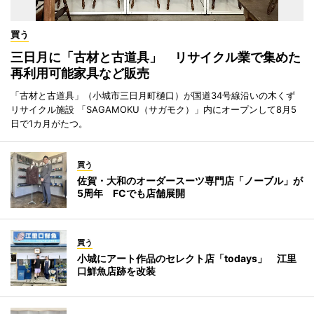
買う
三日月に「古材と古道具」 リサイクル業で集めた
再利用可能家具など販売
「古材と古道具」（小城市三日月町樋口）が国道34号線沿いの木くず
リサイクル施設 「SAGAMOKU（サガモク）」内にオープンして8月5
日で1カ月がたつ。
買う
佐賀・大和のオーダースーツ専門店「ノーブル」が
5周年 FCでも店舗展開
買う
小城にアート作品のセレクト店「todays」 江里
口鮮魚店跡を改装