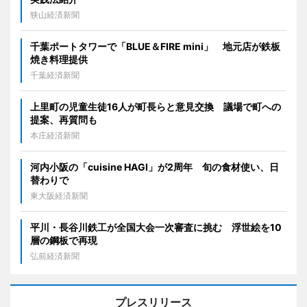
狭山経済新聞
千葉ポートタワーで「BLUE＆FIRE mini」 地元店が鉄板
焼き料理提供
千葉経済新聞
上里町の児童生徒16人が町長らと意見交換 議場で町への
提案、再質問も
本庄経済新聞
河内小阪の「cuisine HAGI」が2周年 旬の食材使い、日
替わりで
東大阪経済新聞
平川・長谷川鉄工が全国大会一次審査に挑む 浮世絵を10
層の鋼板で再現
弘前経済新聞
プレスリリース