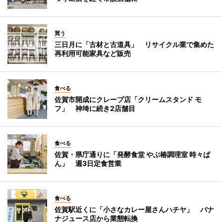
買う
三日月に「古材と古道具」 リサイクル業で集めた
再利用可能家具など販売
食べる
佐賀市開成にクレープ店「クリームスタンド モ
フ」 神埼に続き2店舗目
食べる
佐賀・県庁通りに「発酵食堂 やぶ椿調理室 時々ぱ
ん」 週3日定食営業
食べる
佐賀駅近くに「小さなカレー屋さんハチヤ」 バナ
ナジュース店から業態転換