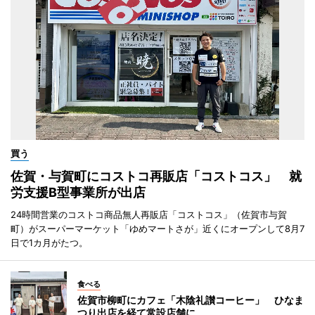
買う
佐賀・与賀町にコストコ再販店「コストコス」 就
労支援B型事業所が出店
24時間営業のコストコ商品無人再販店「コストコス」（佐賀市与賀
町）がスーパーマーケット「ゆめマートさが」近くにオープンして8月7
日で1カ月がたつ。
食べる
佐賀市柳町にカフェ「木陰礼讃コーヒー」 ひなま
つり出店を経て常設店舗に