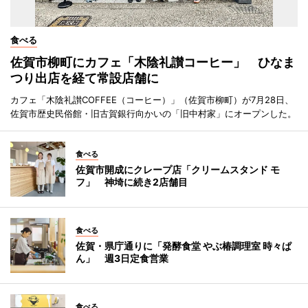
食べる
佐賀市柳町にカフェ「木陰礼讃コーヒー」 ひなま
つり出店を経て常設店舗に
カフェ「木陰礼讃COFFEE（コーヒー）」（佐賀市柳町）が7月28日、
佐賀市歴史民俗館・旧古賀銀行向かいの「旧中村家」にオープンした。
食べる
佐賀市開成にクレープ店「クリームスタンド モ
フ」 神埼に続き2店舗目
食べる
佐賀・県庁通りに「発酵食堂 やぶ椿調理室 時々ぱ
ん」 週3日定食営業
食べる