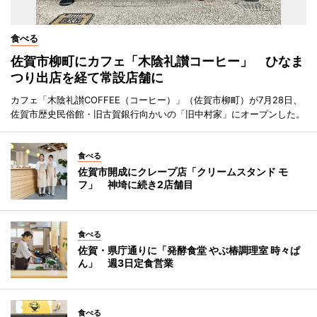
食べる
佐賀市柳町にカフェ「木陰礼讃コーヒー」 ひなま
つり出店を経て常設店舗に
カフェ「木陰礼讃COFFEE（コーヒー）」（佐賀市柳町）が7月28日、
佐賀市歴史民俗館・旧古賀銀行向かいの「旧中村家」にオープンした。
食べる
佐賀市開成にクレープ店「クリームスタンド モ
フ」 神埼に続き2店舗目
食べる
佐賀・県庁通りに「発酵食堂 やぶ椿調理室 時々ぱ
ん」 週3日定食営業
食べる