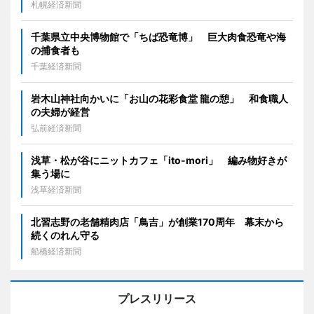
札幌経済新聞
千葉県立中央博物館で「ちば恐竜博」 巨大肉食恐竜や海
の捕食者も
千葉経済新聞
岩木山神社向かいに「お山の花彩食堂 龍の憩」 和食職人
の夫婦が経営
弘前経済新聞
浅草・松が谷にニットカフェ「ito-mori」 編み物好きが
集う場に
浅草経済新聞
北習志野の老舗精肉店「鳥吉」が創業170周年 幕末から
続くのれん守る
船橋経済新聞
プレスリリース