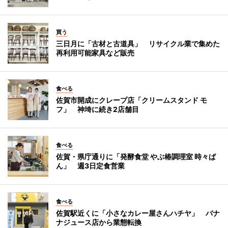
買う
三日月に「古材と古道具」 リサイクル業で集めた
再利用可能家具など販売
食べる
佐賀市開成にクレープ店「クリームスタンド モ
フ」 神埼に続き2店舗目
食べる
佐賀・県庁通りに「発酵食堂 やぶ椿調理室 時々ぱ
ん」 週3日定食営業
食べる
佐賀駅近くに「小さなカレー屋さんハチヤ」 バナ
ナジュース店から業態転換