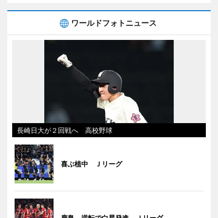
ワールドフォトニュース
長崎日大が２回戦へ 高校野球
喜ぶ植中 Ｊリーグ
鹿島、逆転で白星発進 Ｊリーグ