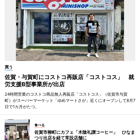
買う
佐賀・与賀町にコストコ再販店「コストコス」 就
労支援B型事業所が出店
24時間営業のコストコ商品無人再販店「コストコス」（佐賀市与賀
町）がスーパーマーケット「ゆめマートさが」近くにオープンして8月7
日で1カ月がたつ。
食べる
佐賀市柳町にカフェ「木陰礼讃コーヒー」 ひなま
つり出店を経て常設店舗に