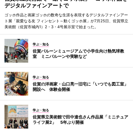
デジタルファインアートで
ゴッホ作品と画家ゴッホの数奇な生涯を表現するデジタルファインアー
ト展「親愛なる友 フィンセント～動くゴッホ展」が7月25日、佐賀県立
美術館（佐賀市城内1）2・3・4号展示室で始まった。
学ぶ・知る
佐賀バルーンミュージアムで小学生向け熱気球教
室 ミニバルーンや実験など
学ぶ・知る
佐賀の洋画家・山口亮一旧宅に「いつでも図工室」
開設へ 体験会開催
学ぶ・知る
佐賀県立美術館で田中達也さん作品展「ミニチュア
ライフ展2」 5年ぶり開催