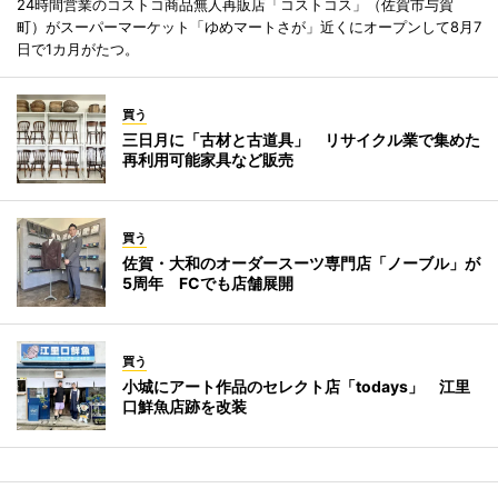
24時間営業のコストコ商品無人再販店「コストコス」（佐賀市与賀
町）がスーパーマーケット「ゆめマートさが」近くにオープンして8月7
日で1カ月がたつ。
買う
三日月に「古材と古道具」 リサイクル業で集めた
再利用可能家具など販売
買う
佐賀・大和のオーダースーツ専門店「ノーブル」が
5周年 FCでも店舗展開
買う
小城にアート作品のセレクト店「todays」 江里
口鮮魚店跡を改装