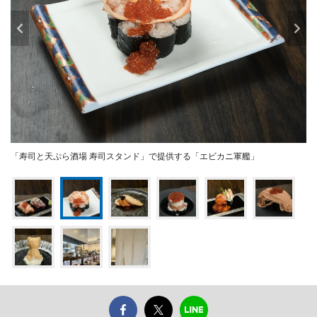
「寿司と天ぷら酒場 寿司スタンド」で提供する「エビカニ軍艦」