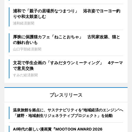
浦和で「親子の居場所なつまつり」 浴衣姿でヨーヨー釣
りや和太鼓楽しむ
浦和経済新聞
厚狭に保護猫カフェ「ねことおちゃ」 古民家改築、猫と
の触れ合いも
山口宇部経済新聞
文花で学生企画の「すみだタウンミーティング」 4テーマ
で意見交換
すみだ経済新聞
プレスリリース
温泉旅館を拠点に、サステナビリティを"地域経済のエンジン"へ
「嬉野・地域創生リジェネラティブプロジェクト」を始動
AI時代の新しい漫画賞『MOOTOON AWARD 2026