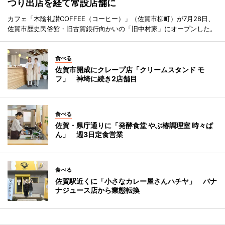
つり出店を経て常設店舗に
カフェ「木陰礼讃COFFEE（コーヒー）」（佐賀市柳町）が7月28日、
佐賀市歴史民俗館・旧古賀銀行向かいの「旧中村家」にオープンした。
食べる
佐賀市開成にクレープ店「クリームスタンド モ
フ」 神埼に続き2店舗目
食べる
佐賀・県庁通りに「発酵食堂 やぶ椿調理室 時々ぱ
ん」 週3日定食営業
食べる
佐賀駅近くに「小さなカレー屋さんハチヤ」 バナ
ナジュース店から業態転換