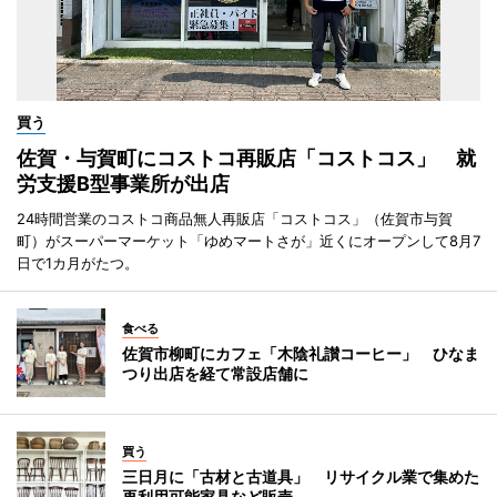
買う
佐賀・与賀町にコストコ再販店「コストコス」 就
労支援B型事業所が出店
24時間営業のコストコ商品無人再販店「コストコス」（佐賀市与賀
町）がスーパーマーケット「ゆめマートさが」近くにオープンして8月7
日で1カ月がたつ。
食べる
佐賀市柳町にカフェ「木陰礼讃コーヒー」 ひなま
つり出店を経て常設店舗に
買う
三日月に「古材と古道具」 リサイクル業で集めた
再利用可能家具など販売