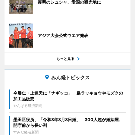
復興のシュシャ、愛国の観光地に
アジア大会公式ウエア発表
もっと見る
みん経トピックス
今帰仁・上運天に「ナギッコ」 島ラッキョウやモズクの
加工品販売
やんばる経済新聞
墨田区役所、「令和8年8月8日婚」 300人超が婚姻届、
開庁前から長い列
すみだ経済新聞