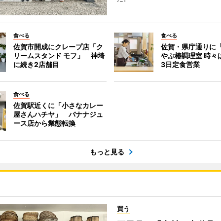
食べる
食べる
佐賀市開成にクレープ店「ク
佐賀・県庁通りに
リームスタンド モフ」 神埼
やぶ椿調理室 時々
に続き2店舗目
3日定食営業
食べる
佐賀駅近くに「小さなカレー
屋さんハチヤ」 バナナジュ
ース店から業態転換
もっと見る
買う