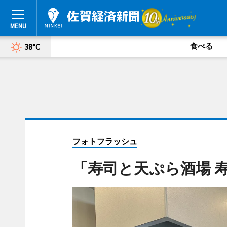
食べる
38°C
フォトフラッシュ
「寿司と天ぷら酒場 