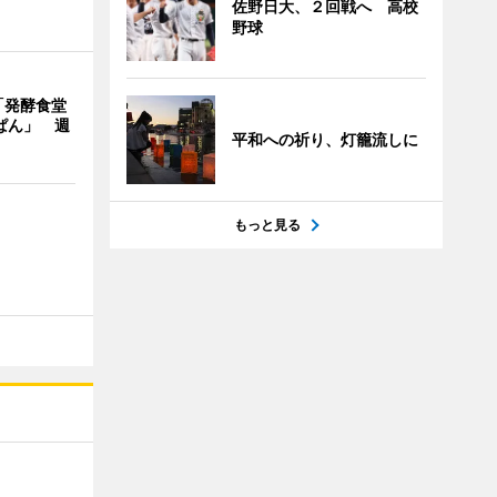
佐野日大、２回戦へ 高校
野球
「発酵食堂
ぱん」 週
平和への祈り、灯籠流しに
もっと見る