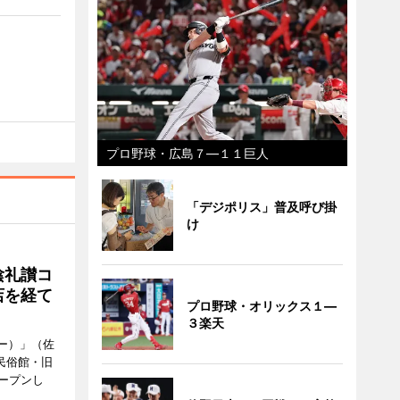
プロ野球・広島７―１１巨人
「デジポリス」普及呼び掛
け
陰礼讃コ
店を経て
プロ野球・オリックス１―
３楽天
ヒー）」（佐
民俗館・旧
ープンし