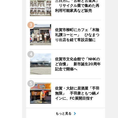
三日月に「古材と古道具」
リサイクル業で集めた再
利用可能家具など販売
佐賀市柳町にカフェ「木陰
礼讃コーヒー」 ひなまつ
り出店を経て常設店舗に
佐賀市文化会館で「NHKの
ど自慢」 新市誕生20周年
記念で開催へ
佐賀・大財に居酒屋「手羽
無限」 手羽唐ともつ鍋メ
インに、FC展開目指す
もっと見る