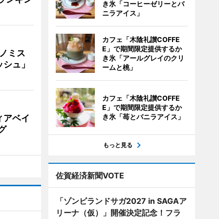
き氷「コーヒーゼリーとバ
ニラアイス」
カフェ「木陰礼讃COFFE
E」で期間限定提供するか
ナノミス
き氷「アールグレイのクリ
ッシュ」
ームと桃」
カフェ「木陰礼讃COFFE
E」で期間限定提供するか
き氷「苺とバニラアイス」
ィアベイ
グ
もっと見る
佐賀経済新聞VOTE
「ゾンビランドサガ2027 in SAGAア
リーナ（仮）」開催決定記念！フラ