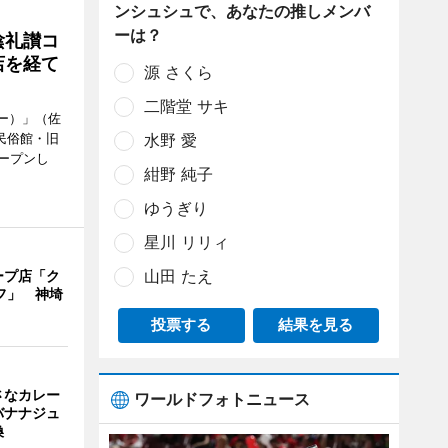
ンシュシュで、あなたの推しメンバ
ーは？
陰礼讃コ
店を経て
源 さくら
二階堂 サキ
ヒー）」（佐
民俗館・旧
水野 愛
ープンし
紺野 純子
ゆうぎり
星川 リリィ
山田 たえ
ープ店「ク
フ」 神埼
投票する
結果を見る
さなカレー
ワールドフォトニュース
バナナジュ
換