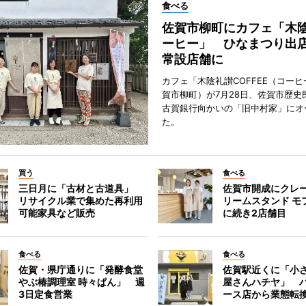
食べる
佐賀市柳町にカフェ「木
ーヒー」 ひなまつり出
常設店舗に
カフェ「木陰礼讃COFFEE（コー
賀市柳町）が7月28日、佐賀市歴史
古賀銀行向かいの「旧中村家」にオ
た。
買う
食べる
三日月に「古材と古道具」
佐賀市開成にクレ
リサイクル業で集めた再利用
リームスタンド モ
可能家具など販売
に続き2店舗目
食べる
食べる
佐賀・県庁通りに「発酵食堂
佐賀駅近くに「小
やぶ椿調理室 時々ぱん」 週
屋さんハチヤ」 
3日定食営業
ース店から業態転