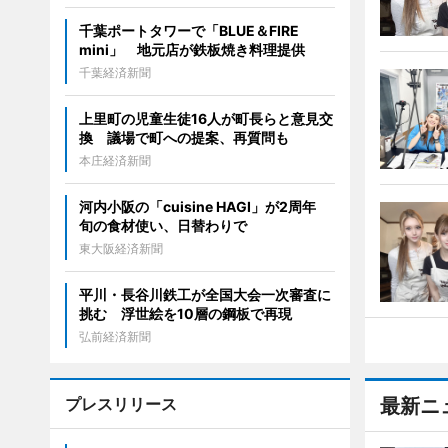
千葉ポートタワーで「BLUE＆FIRE
mini」 地元店が鉄板焼き料理提供
千葉経済新聞
上里町の児童生徒16人が町長らと意見交
換 議場で町への提案、再質問も
本庄経済新聞
河内小阪の「cuisine HAGI」が2周年
旬の食材使い、日替わりで
東大阪経済新聞
平川・長谷川鉄工が全国大会一次審査に
挑む 浮世絵を10層の鋼板で再現
弘前経済新聞
プレスリリース
最新ニ