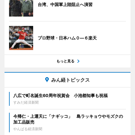
台湾、中国軍上陸阻止へ演習
プロ野球・日本ハム０―６楽天
もっと見る
みん経トピックス
八広で町名誕生60周年祝賀会 小池都知事も祝福
すみだ経済新聞
今帰仁・上運天に「ナギッコ」 島ラッキョウやモズクの
加工品販売
やんばる経済新聞