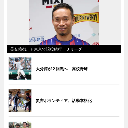
長友佑都、Ｆ東京で現役続行 Ｊリーグ
大分商が２回戦へ 高校野球
災害ボランティア、活動本格化