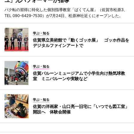
ユ」元パフォーマーが指導
バク転の習得に特化した個別指導教室「ばくてん屋」（佐賀市松原3、
TEL 090-6429-7530）が7月24日、松原神社近くにオープンした。
学ぶ・知る
佐賀県立美術館で「動くゴッホ展」 ゴッホ作品を
デジタルファインアートで
学ぶ・知る
佐賀バルーンミュージアムで小学生向け熱気球教
室 ミニバルーンや実験など
学ぶ・知る
佐賀の洋画家・山口亮一旧宅に「いつでも図工室」
開設へ 体験会開催