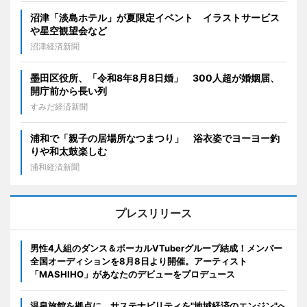
沼津「淡島ホテル」が夏限定イベント イラストサービス
や星空観望会など
沼津経済新聞
墨田区役所、「令和8年8月8日婚」 300人超が婚姻届、
開庁前から長い列
すみだ経済新聞
浦和で「親子の居場所なつまつり」 浴衣姿でヨーヨー釣
りや和太鼓楽しむ
浦和経済新聞
プレスリリース
男性4人組のダンス＆ボーカルVTuberグループ結成！メンバー
全国オーディションを8月8日より開催。アーティスト
「MASHIHO」があなたのデビューをプロデュース
温泉旅館を拠点に、サステナビリティを"地域経済のエンジン"へ