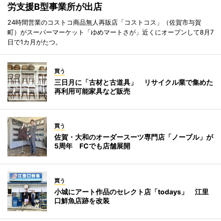
労支援B型事業所が出店
24時間営業のコストコ商品無人再販店「コストコス」（佐賀市与賀
町）がスーパーマーケット「ゆめマートさが」近くにオープンして8月7
日で1カ月がたつ。
買う
三日月に「古材と古道具」 リサイクル業で集めた
再利用可能家具など販売
買う
佐賀・大和のオーダースーツ専門店「ノーブル」が
5周年 FCでも店舗展開
買う
小城にアート作品のセレクト店「todays」 江里
口鮮魚店跡を改装