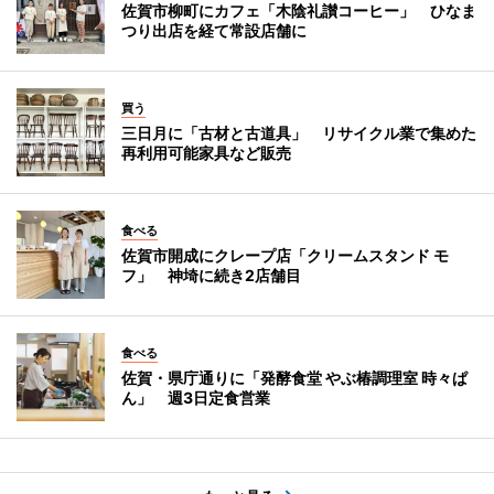
佐賀市柳町にカフェ「木陰礼讃コーヒー」 ひなま
つり出店を経て常設店舗に
買う
三日月に「古材と古道具」 リサイクル業で集めた
再利用可能家具など販売
食べる
佐賀市開成にクレープ店「クリームスタンド モ
フ」 神埼に続き2店舗目
食べる
佐賀・県庁通りに「発酵食堂 やぶ椿調理室 時々ぱ
ん」 週3日定食営業