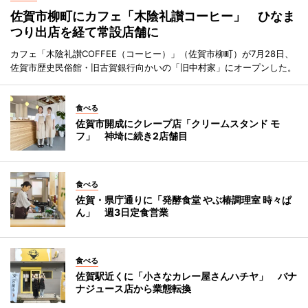
佐賀市柳町にカフェ「木陰礼讃コーヒー」 ひなま
つり出店を経て常設店舗に
カフェ「木陰礼讃COFFEE（コーヒー）」（佐賀市柳町）が7月28日、
佐賀市歴史民俗館・旧古賀銀行向かいの「旧中村家」にオープンした。
食べる
佐賀市開成にクレープ店「クリームスタンド モ
フ」 神埼に続き2店舗目
食べる
佐賀・県庁通りに「発酵食堂 やぶ椿調理室 時々ぱ
ん」 週3日定食営業
食べる
佐賀駅近くに「小さなカレー屋さんハチヤ」 バナ
ナジュース店から業態転換