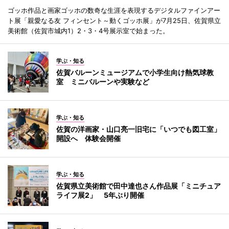
ゴッホ作品と画家ゴッホの数奇な生涯を表現するデジタルファインアー
ト展「親愛なる友 フィンセント～動くゴッホ展」が7月25日、佐賀県立
美術館（佐賀市城内1）2・3・4号展示室で始まった。
学ぶ・知る
佐賀バルーンミュージアムで小学生向け熱気球教
室 ミニバルーンや実験など
学ぶ・知る
佐賀の洋画家・山口亮一旧宅に「いつでも図工室」
開設へ 体験会開催
学ぶ・知る
佐賀県立美術館で田中達也さん作品展「ミニチュア
ライフ展2」 5年ぶり開催