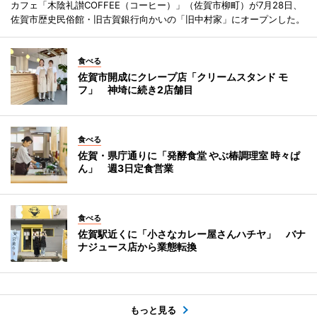
カフェ「木陰礼讃COFFEE（コーヒー）」（佐賀市柳町）が7月28日、
佐賀市歴史民俗館・旧古賀銀行向かいの「旧中村家」にオープンした。
食べる
佐賀市開成にクレープ店「クリームスタンド モ
フ」 神埼に続き2店舗目
食べる
佐賀・県庁通りに「発酵食堂 やぶ椿調理室 時々ぱ
ん」 週3日定食営業
食べる
佐賀駅近くに「小さなカレー屋さんハチヤ」 バナ
ナジュース店から業態転換
もっと見る