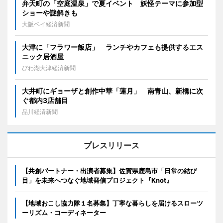
弁天町の「空庭温泉」で夏イベント 妖怪テーマに参加型
ショーや謎解きも
大阪ベイ経済新聞
大津に「フラワー飯店」 ランチやカフェも提供するエス
ニック居酒屋
びわ湖大津経済新聞
大井町にギョーザと創作中華「蓮月」 南青山、新橋に次
ぐ都内3店舗目
品川経済新聞
プレスリリース
【共創パートナー・出演者募集】佐賀県鹿島市「日常の結び
目」を未来へつなぐ地域発信プロジェクト『Knot』
【地域おこし協力隊１名募集】丁寧な暮らしを届けるスローツ
ーリズム・コーディネーター