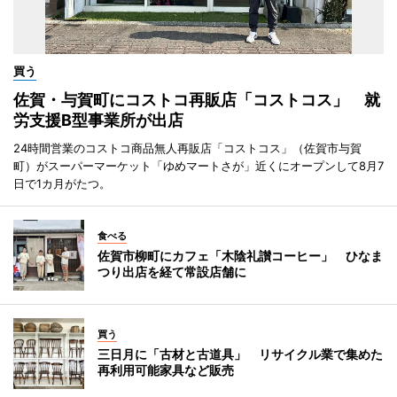
買う
佐賀・与賀町にコストコ再販店「コストコス」 就
労支援B型事業所が出店
24時間営業のコストコ商品無人再販店「コストコス」（佐賀市与賀
町）がスーパーマーケット「ゆめマートさが」近くにオープンして8月7
日で1カ月がたつ。
食べる
佐賀市柳町にカフェ「木陰礼讃コーヒー」 ひなま
つり出店を経て常設店舗に
買う
三日月に「古材と古道具」 リサイクル業で集めた
再利用可能家具など販売