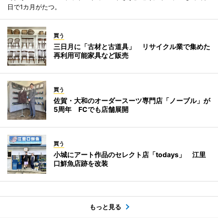
日で1カ月がたつ。
買う
三日月に「古材と古道具」 リサイクル業で集めた
再利用可能家具など販売
買う
佐賀・大和のオーダースーツ専門店「ノーブル」が
5周年 FCでも店舗展開
買う
小城にアート作品のセレクト店「todays」 江里
口鮮魚店跡を改装
もっと見る