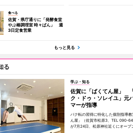
食べる
佐賀・県庁通りに「発酵食堂
やぶ椿調理室 時々ぱん」 週
3日定食営業
もっと見る
知る
学ぶ・知る
佐賀に「ばくてん屋」 
ク・ドゥ・ソレイユ」元
マーが指導
バク転の習得に特化した個別指導教
ん屋」（佐賀市松原3、TEL 090-642
が7月24日、松原神社近くにオープ