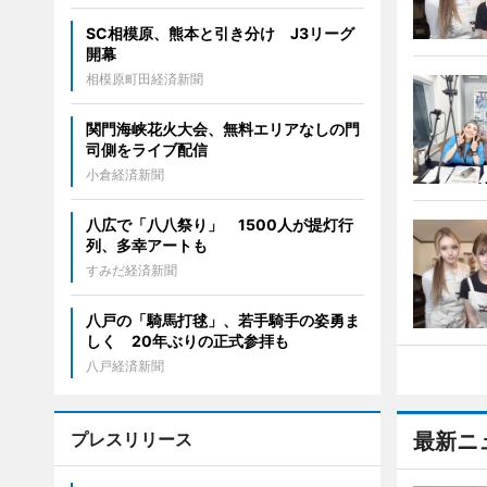
SC相模原、熊本と引き分け J3リーグ
開幕
相模原町田経済新聞
関門海峡花火大会、無料エリアなしの門
司側をライブ配信
小倉経済新聞
八広で「八八祭り」 1500人が提灯行
列、多幸アートも
すみだ経済新聞
八戸の「騎馬打毬」、若手騎手の姿勇ま
しく 20年ぶりの正式参拝も
八戸経済新聞
プレスリリース
最新ニ