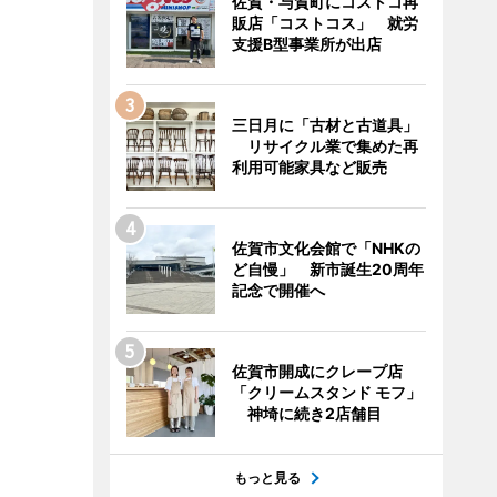
佐賀・与賀町にコストコ再
販店「コストコス」 就労
支援B型事業所が出店
三日月に「古材と古道具」
リサイクル業で集めた再
利用可能家具など販売
佐賀市文化会館で「NHKの
ど自慢」 新市誕生20周年
記念で開催へ
佐賀市開成にクレープ店
「クリームスタンド モフ」
神埼に続き2店舗目
もっと見る