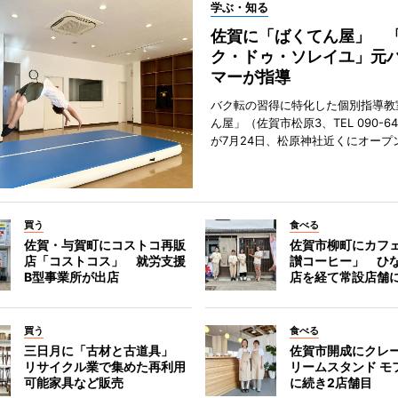
学ぶ・知る
佐賀に「ばくてん屋」 
ク・ドゥ・ソレイユ」元
マーが指導
バク転の習得に特化した個別指導教
ん屋」（佐賀市松原3、TEL 090-642
が7月24日、松原神社近くにオープ
買う
食べる
佐賀・与賀町にコストコ再販
佐賀市柳町にカフ
店「コストコス」 就労支援
讃コーヒー」 ひ
B型事業所が出店
店を経て常設店舗
買う
食べる
三日月に「古材と古道具」
佐賀市開成にクレ
リサイクル業で集めた再利用
リームスタンド モ
可能家具など販売
に続き2店舗目