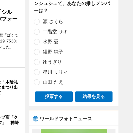
ンシュシュで、あなたの推しメンバ
ーは？
「シル
パフォー
源 さくら
二階堂 サキ
室「ばくて
9-7530）
水野 愛
ンした。
紺野 純子
ゆうぎり
星川 リリィ
山田 たえ
ェ「木陰礼
なまつり出
に
投票する
結果を見る
ープ店「ク
ワールドフォトニュース
フ」 神埼