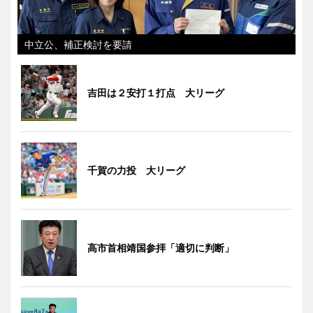
中立公、補正検討を要請
吉田は２安打１打点 大リーグ
千賀の力投 大リーグ
高市首相靖国参拝「適切に判断」