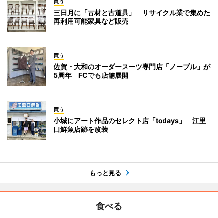
買う
三日月に「古材と古道具」 リサイクル業で集めた
再利用可能家具など販売
買う
佐賀・大和のオーダースーツ専門店「ノーブル」が
5周年 FCでも店舗展開
買う
小城にアート作品のセレクト店「todays」 江里
口鮮魚店跡を改装
もっと見る
食べる