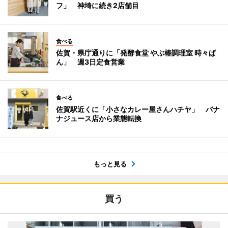
フ」 神埼に続き2店舗目
食べる
佐賀・県庁通りに「発酵食堂 やぶ椿調理室 時々ぱ
ん」 週3日定食営業
食べる
佐賀駅近くに「小さなカレー屋さんハチヤ」 バナ
ナジュース店から業態転換
もっと見る
買う