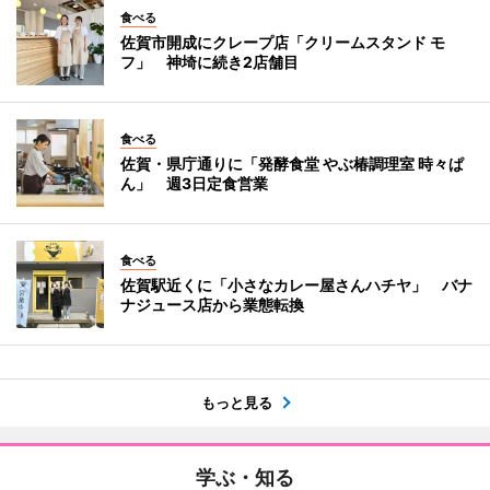
食べる
佐賀市開成にクレープ店「クリームスタンド モ
フ」 神埼に続き2店舗目
食べる
佐賀・県庁通りに「発酵食堂 やぶ椿調理室 時々ぱ
ん」 週3日定食営業
食べる
佐賀駅近くに「小さなカレー屋さんハチヤ」 バナ
ナジュース店から業態転換
もっと見る
学ぶ・知る