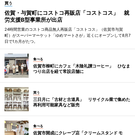
買う
佐賀・与賀町にコストコ再販店「コストコス」 就
労支援B型事業所が出店
24時間営業のコストコ商品無人再販店「コストコス」（佐賀市与賀
町）がスーパーマーケット「ゆめマートさが」近くにオープンして8月7
日で1カ月がたつ。
食べる
佐賀市柳町にカフェ「木陰礼讃コーヒー」 ひなま
つり出店を経て常設店舗に
買う
三日月に「古材と古道具」 リサイクル業で集めた
再利用可能家具など販売
食べる
佐賀市開成にクレープ店「クリームスタンド モ