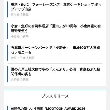
香港・ifcに「フォーシーズンズ」直営ケーキショップ ポッ
プアップ出店
香港経済新聞
小倉・魚町の台湾料理店「麗白」が10周年 小倉南産の台
湾野菜使う
小倉経済新聞
石廊崎オーシャンパークで「夕涼会」 来場100万人達成
セレモニーも
伊豆下田経済新聞
夏の八戸三社大祭で冬の「えんぶり」公演 青森ねぶた祭
関係者の姿も
八戸経済新聞
プレスリリース
AI時代の新しい漫画賞『MOOTOON AWARD 2026