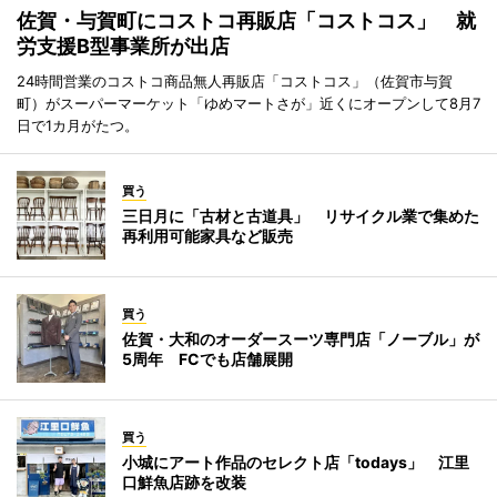
佐賀・与賀町にコストコ再販店「コストコス」 就
労支援B型事業所が出店
24時間営業のコストコ商品無人再販店「コストコス」（佐賀市与賀
町）がスーパーマーケット「ゆめマートさが」近くにオープンして8月7
日で1カ月がたつ。
買う
三日月に「古材と古道具」 リサイクル業で集めた
再利用可能家具など販売
買う
佐賀・大和のオーダースーツ専門店「ノーブル」が
5周年 FCでも店舗展開
買う
小城にアート作品のセレクト店「todays」 江里
口鮮魚店跡を改装