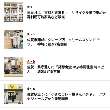
買う
三日月に「古材と古道具」 リサイクル業で集めた
再利用可能家具など販売
食べる
佐賀市開成にクレープ店「クリームスタンド モ
フ」 神埼に続き2店舗目
食べる
佐賀・県庁通りに「発酵食堂 やぶ椿調理室 時々ぱ
ん」 週3日定食営業
食べる
佐賀駅近くに「小さなカレー屋さんハチヤ」 バナ
ナジュース店から業態転換