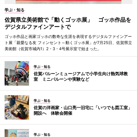
学ぶ・知る
佐賀県立美術館で「動くゴッホ展」 ゴッホ作品を
デジタルファインアートで
ゴッホ作品と画家ゴッホの数奇な生涯を表現するデジタルファインアー
ト展「親愛なる友 フィンセント～動くゴッホ展」が7月25日、佐賀県立
美術館（佐賀市城内1）2・3・4号展示室で始まった。
学ぶ・知る
佐賀バルーンミュージアムで小学生向け熱気球教
室 ミニバルーンや実験など
学ぶ・知る
佐賀の洋画家・山口亮一旧宅に「いつでも図工室」
開設へ 体験会開催
学ぶ・知る