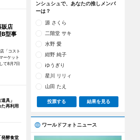
ンシュシュで、あなたの推しメンバ
ーは？
源 さくら
再販店
二階堂 サキ
B型事
水野 愛
販店「コスト
紺野 純子
マーケット
して8月7日
ゆうぎり
星川 リリィ
山田 たえ
古道具」
投票する
結果を見る
めた再利用
ワールドフォトニュース
「発酵食堂