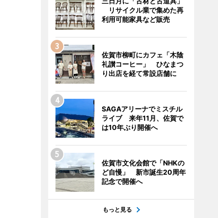
三日月に「古材と古道具」
リサイクル業で集めた再
利用可能家具など販売
佐賀市柳町にカフェ「木陰
礼讃コーヒー」 ひなまつ
り出店を経て常設店舗に
SAGAアリーナでミスチル
ライブ 来年11月、佐賀で
は10年ぶり開催へ
佐賀市文化会館で「NHKの
ど自慢」 新市誕生20周年
記念で開催へ
もっと見る