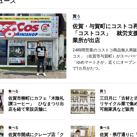
ュース
買う
佐賀・与賀町にコストコ
「コストコス」 就労支援
業所が出店
24時間営業のコストコ商品無人再
コス」（佐賀市与賀町）がスーパー
「ゆめマートさが」近くにオープン
で1カ月がたつ。
食べる
買う
佐賀市柳町にカフェ「木陰礼
三日月に「古材と
讃コーヒー」 ひなまつり出
リサイクル業で集
店を経て常設店舗に
可能家具など販売
食べる
食べる
佐賀市開成にクレープ店「ク
佐賀・県庁通りに