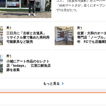
コス」（佐賀市与賀町）がスーパー
「ゆめマートさが」近くにオープン
で1カ月がたつ。
買う
買う
三日月に「古材と古道具」
佐賀・大和のオー
リサイクル業で集めた再利用
専門店「ノーブル
可能家具など販売
年 FCでも店舗展
買う
小城にアート作品のセレクト
店「todays」 江里口鮮魚店
跡を改装
もっと見る