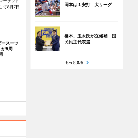
マーケット
岡本は１安打 大リーグ
して8月7日
橋本、玉木氏が立候補 国
民民主代表選
ダースーツ
」が5周
開
もっと見る