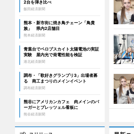
2台を弾き比べ
飯田経済新聞
熊本・新市街に焼き鳥チェーン「鳥貴
族」 県内2店舗目
熊本経済新聞
青葉台でペロブスカイト太陽電池の実証
実験 屋内光で発電性能を検証
港北経済新聞
調布・「歌好きグランプリ3」出場者募
る 商工まつりのメインイベント
調布経済新聞
熊谷にアメリカンカフェ 肉メインのバ
ーガーとプレッツェル看板に
熊谷経済新聞