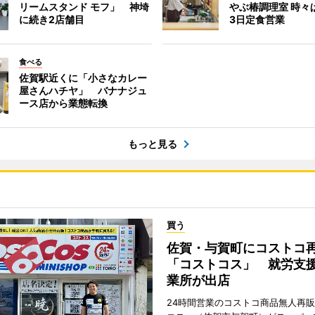
リームスタンド モフ」 神埼
やぶ椿調理室 時々
に続き2店舗目
3日定食営業
食べる
佐賀駅近くに「小さなカレー
屋さんハチヤ」 バナナジュ
ース店から業態転換
もっと見る
買う
佐賀・与賀町にコストコ
「コストコス」 就労支援
業所が出店
24時間営業のコストコ商品無人再