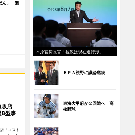
ぱん」 週
木原官房長官「拉致は現在進行形」
ＥＰＡ視野に議論継続
東海大甲府が２回戦へ 高
再販店
校野球
B型事
販店「コスト