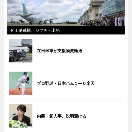
Ｐ１哨戒機、ジブチへ出発
在日米軍が支援物資輸送
プロ野球・日本ハム１―０楽天
内閣・党人事、説明避ける