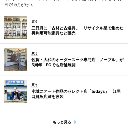
日で1カ月がたつ。
買う
三日月に「古材と古道具」 リサイクル業で集めた
再利用可能家具など販売
買う
佐賀・大和のオーダースーツ専門店「ノーブル」が
5周年 FCでも店舗展開
買う
小城にアート作品のセレクト店「todays」 江里
口鮮魚店跡を改装
もっと見る