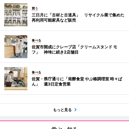
買う
三日月に「古材と古道具」 リサイクル業で集めた
再利用可能家具など販売
食べる
佐賀市開成にクレープ店「クリームスタンド モ
フ」 神埼に続き2店舗目
食べる
佐賀・県庁通りに「発酵食堂 やぶ椿調理室 時々ぱ
ん」 週3日定食営業
もっと見る