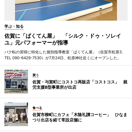
学ぶ・知る
佐賀に「ばくてん屋」 「シルク・ドゥ・ソレイ
ユ」元パフォーマーが指導
バク転の習得に特化した個別指導教室「ばくてん屋」（佐賀市松原3、
TEL 090-6429-7530）が7月24日、松原神社近くにオープンした。
買う
佐賀・与賀町にコストコ再販店「コストコス」 就
労支援B型事業所が出店
食べる
佐賀市柳町にカフェ「木陰礼讃コーヒー」 ひなま
つり出店を経て常設店舗に