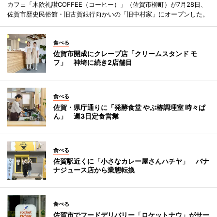
カフェ「木陰礼讃COFFEE（コーヒー）」（佐賀市柳町）が7月28日、
佐賀市歴史民俗館・旧古賀銀行向かいの「旧中村家」にオープンした。
食べる
佐賀市開成にクレープ店「クリームスタンド モ
フ」 神埼に続き2店舗目
食べる
佐賀・県庁通りに「発酵食堂 やぶ椿調理室 時々ぱ
ん」 週3日定食営業
食べる
佐賀駅近くに「小さなカレー屋さんハチヤ」 バナ
ナジュース店から業態転換
食べる
佐賀市でフードデリバリー「ロケットナウ」がサー