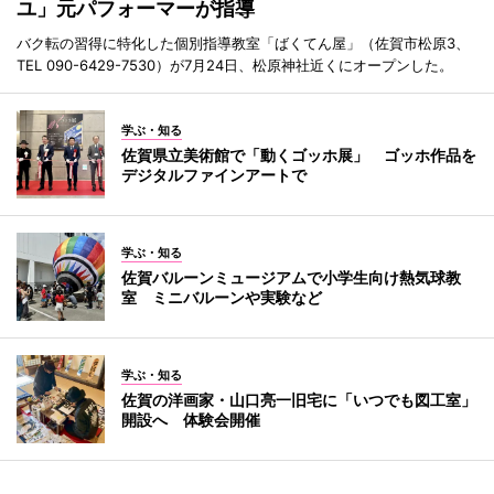
ユ」元パフォーマーが指導
バク転の習得に特化した個別指導教室「ばくてん屋」（佐賀市松原3、
TEL 090-6429-7530）が7月24日、松原神社近くにオープンした。
学ぶ・知る
佐賀県立美術館で「動くゴッホ展」 ゴッホ作品を
デジタルファインアートで
学ぶ・知る
佐賀バルーンミュージアムで小学生向け熱気球教
室 ミニバルーンや実験など
学ぶ・知る
佐賀の洋画家・山口亮一旧宅に「いつでも図工室」
開設へ 体験会開催