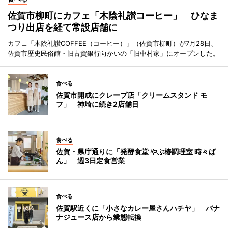
佐賀市柳町にカフェ「木陰礼讃コーヒー」 ひなま
つり出店を経て常設店舗に
カフェ「木陰礼讃COFFEE（コーヒー）」（佐賀市柳町）が7月28日、
佐賀市歴史民俗館・旧古賀銀行向かいの「旧中村家」にオープンした。
食べる
佐賀市開成にクレープ店「クリームスタンド モ
フ」 神埼に続き2店舗目
食べる
佐賀・県庁通りに「発酵食堂 やぶ椿調理室 時々ぱ
ん」 週3日定食営業
食べる
佐賀駅近くに「小さなカレー屋さんハチヤ」 バナ
ナジュース店から業態転換