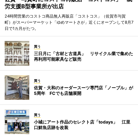
労支援B型事業所が出店
24時間営業のコストコ商品無人再販店「コストコス」（佐賀市与賀
町）がスーパーマーケット「ゆめマートさが」近くにオープンして8月7
日で1カ月がたつ。
買う
三日月に「古材と古道具」 リサイクル業で集めた
再利用可能家具など販売
買う
佐賀・大和のオーダースーツ専門店「ノーブル」が
5周年 FCでも店舗展開
買う
小城にアート作品のセレクト店「todays」 江里
口鮮魚店跡を改装