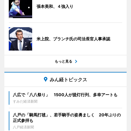
張本美和、４強入り
米上院、ブランチ氏の司法長官人事承認
もっと見る
みん経トピックス
八広で「八八祭り」 1500人が提灯行列、多幸アートも
すみだ経済新聞
八戸の「騎馬打毬」、若手騎手の姿勇ましく 20年ぶりの
正式参拝も
八戸経済新聞