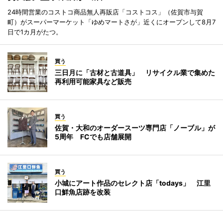
24時間営業のコストコ商品無人再販店「コストコス」（佐賀市与賀
町）がスーパーマーケット「ゆめマートさが」近くにオープンして8月7
日で1カ月がたつ。
買う
三日月に「古材と古道具」 リサイクル業で集めた
再利用可能家具など販売
買う
佐賀・大和のオーダースーツ専門店「ノーブル」が
5周年 FCでも店舗展開
買う
小城にアート作品のセレクト店「todays」 江里
口鮮魚店跡を改装