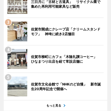
三日月に「古材と古道具」 リサイクル業で
集めた再利用可能家具など販売
佐賀市開成にクレープ店「クリームスタンド
モフ」 神埼に続き2店舗目
佐賀市柳町にカフェ「木陰礼讃コーヒー」
ひなまつり出店を経て常設店舗に
佐賀市文化会館で「NHKのど自慢」 新市誕
生20周年記念で開催へ
もっと見る