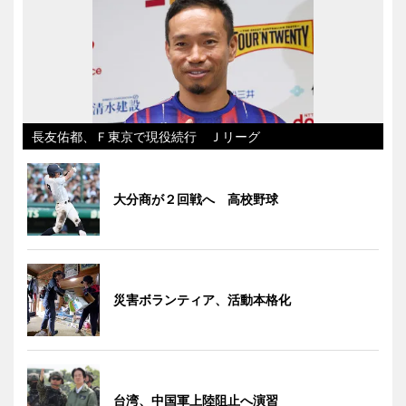
長友佑都、Ｆ東京で現役続行 Ｊリーグ
大分商が２回戦へ 高校野球
災害ボランティア、活動本格化
台湾、中国軍上陸阻止へ演習