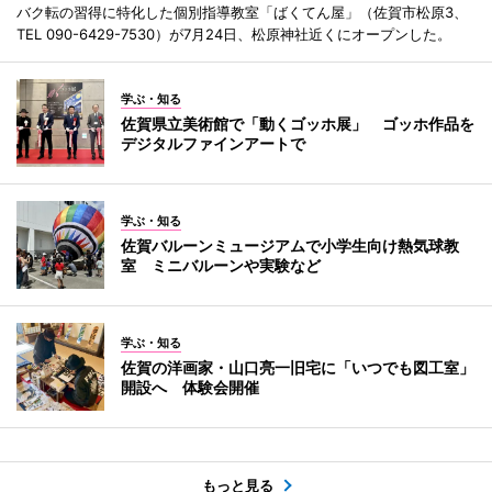
バク転の習得に特化した個別指導教室「ばくてん屋」（佐賀市松原3、
TEL 090-6429-7530）が7月24日、松原神社近くにオープンした。
学ぶ・知る
佐賀県立美術館で「動くゴッホ展」 ゴッホ作品を
デジタルファインアートで
学ぶ・知る
佐賀バルーンミュージアムで小学生向け熱気球教
室 ミニバルーンや実験など
学ぶ・知る
佐賀の洋画家・山口亮一旧宅に「いつでも図工室」
開設へ 体験会開催
もっと見る