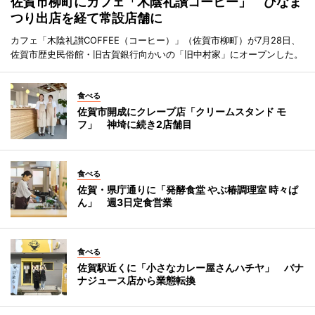
佐賀市柳町にカフェ「木陰礼讃コーヒー」 ひなま
つり出店を経て常設店舗に
カフェ「木陰礼讃COFFEE（コーヒー）」（佐賀市柳町）が7月28日、
佐賀市歴史民俗館・旧古賀銀行向かいの「旧中村家」にオープンした。
食べる
佐賀市開成にクレープ店「クリームスタンド モ
フ」 神埼に続き2店舗目
食べる
佐賀・県庁通りに「発酵食堂 やぶ椿調理室 時々ぱ
ん」 週3日定食営業
食べる
佐賀駅近くに「小さなカレー屋さんハチヤ」 バナ
ナジュース店から業態転換