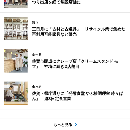
つり出店を経て常設店舗に
買う
三日月に「古材と古道具」 リサイクル業で集めた
再利用可能家具など販売
食べる
佐賀市開成にクレープ店「クリームスタンド モ
フ」 神埼に続き2店舗目
食べる
佐賀・県庁通りに「発酵食堂 やぶ椿調理室 時々ぱ
ん」 週3日定食営業
もっと見る