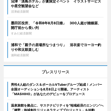
沼津「淡島ホテル」が夏限定イベント イラストサービス
や星空観望会など
沼津経済新聞
墨田区役所、「令和8年8月8日婚」 300人超が婚姻届、
開庁前から長い列
すみだ経済新聞
浦和で「親子の居場所なつまつり」 浴衣姿でヨーヨー釣
りや和太鼓楽しむ
浦和経済新聞
プレスリリース
男性4人組のダンス＆ボーカルVTuberグループ結成！メンバー
全国オーディションを8月8日より開催。アーティスト
「MASHIHO」があなたのデビューをプロデュース
温泉旅館を拠点に、サステナビリティを"地域経済のエンジン"へ
「嬉野・地域創生リジェネラティブプロジェクト」を始動