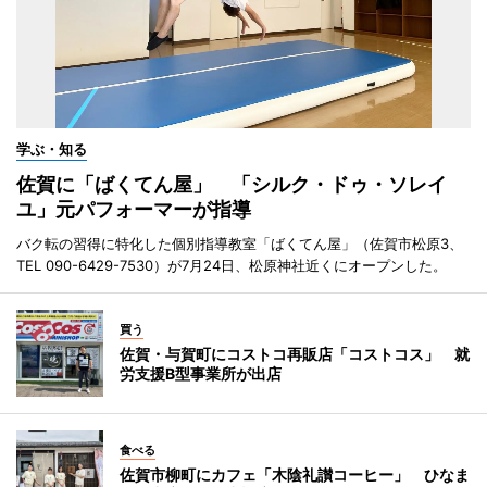
学ぶ・知る
佐賀に「ばくてん屋」 「シルク・ドゥ・ソレイ
ユ」元パフォーマーが指導
バク転の習得に特化した個別指導教室「ばくてん屋」（佐賀市松原3、
TEL 090-6429-7530）が7月24日、松原神社近くにオープンした。
買う
佐賀・与賀町にコストコ再販店「コストコス」 就
労支援B型事業所が出店
食べる
佐賀市柳町にカフェ「木陰礼讃コーヒー」 ひなま