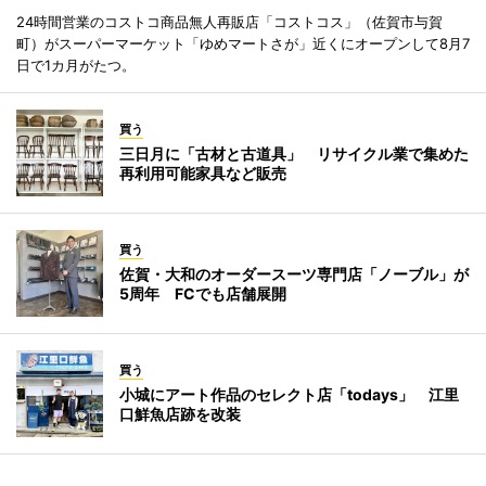
24時間営業のコストコ商品無人再販店「コストコス」（佐賀市与賀
町）がスーパーマーケット「ゆめマートさが」近くにオープンして8月7
日で1カ月がたつ。
買う
三日月に「古材と古道具」 リサイクル業で集めた
再利用可能家具など販売
買う
佐賀・大和のオーダースーツ専門店「ノーブル」が
5周年 FCでも店舗展開
買う
小城にアート作品のセレクト店「todays」 江里
口鮮魚店跡を改装