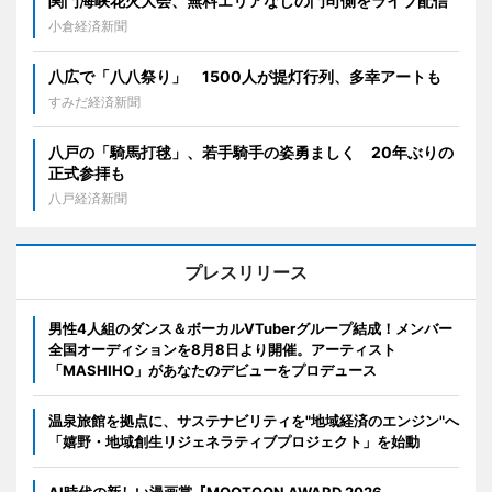
関門海峡花火大会、無料エリアなしの門司側をライブ配信
小倉経済新聞
八広で「八八祭り」 1500人が提灯行列、多幸アートも
すみだ経済新聞
八戸の「騎馬打毬」、若手騎手の姿勇ましく 20年ぶりの
正式参拝も
八戸経済新聞
プレスリリース
男性4人組のダンス＆ボーカルVTuberグループ結成！メンバー
全国オーディションを8月8日より開催。アーティスト
「MASHIHO」があなたのデビューをプロデュース
温泉旅館を拠点に、サステナビリティを"地域経済のエンジン"へ
「嬉野・地域創生リジェネラティブプロジェクト」を始動