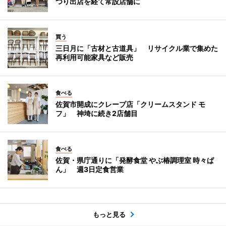
つり出店を経て常設店舗に
買う
三日月に「古材と古道具」 リサイクル業で集めた
再利用可能家具など販売
食べる
佐賀市開成にクレープ店「クリームスタンド モ
フ」 神埼に続き2店舗目
食べる
佐賀・県庁通りに「発酵食堂 やぶ椿調理室 時々ぱ
ん」 週3日定食営業
もっと見る