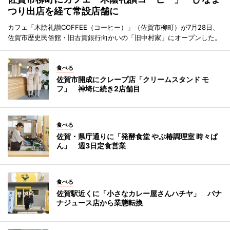
つり出店を経て常設店舗に
カフェ「木陰礼讃COFFEE（コーヒー）」（佐賀市柳町）が7月28日、
佐賀市歴史民俗館・旧古賀銀行向かいの「旧中村家」にオープンした。
食べる
佐賀市開成にクレープ店「クリームスタンド モ
フ」 神埼に続き2店舗目
食べる
佐賀・県庁通りに「発酵食堂 やぶ椿調理室 時々ぱ
ん」 週3日定食営業
食べる
佐賀駅近くに「小さなカレー屋さんハチヤ」 バナ
ナジュース店から業態転換