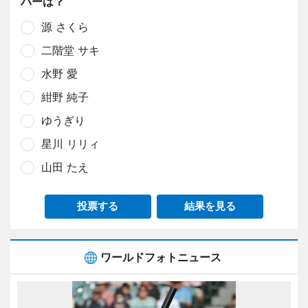
バーは？
源 さくら
二階堂 サキ
水野 愛
紺野 純子
ゆうぎり
星川 リリィ
山田 たえ
投票する
結果を見る
ワールドフォトニュース