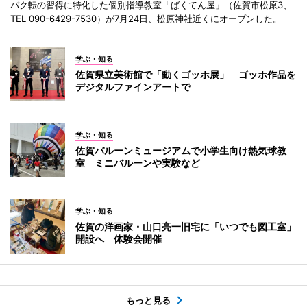
バク転の習得に特化した個別指導教室「ばくてん屋」（佐賀市松原3、
TEL 090-6429-7530）が7月24日、松原神社近くにオープンした。
学ぶ・知る
佐賀県立美術館で「動くゴッホ展」 ゴッホ作品を
デジタルファインアートで
学ぶ・知る
佐賀バルーンミュージアムで小学生向け熱気球教
室 ミニバルーンや実験など
学ぶ・知る
佐賀の洋画家・山口亮一旧宅に「いつでも図工室」
開設へ 体験会開催
もっと見る