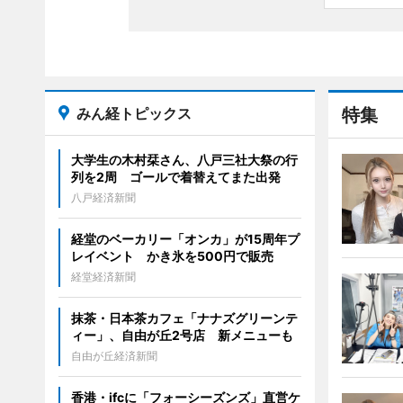
みん経トピックス
特集
大学生の木村栞さん、八戸三社大祭の行
列を2周 ゴールで着替えてまた出発
八戸経済新聞
経堂のベーカリー「オンカ」が15周年プ
レイベント かき氷を500円で販売
経堂経済新聞
抹茶・日本茶カフェ「ナナズグリーンテ
ィー」、自由が丘2号店 新メニューも
自由が丘経済新聞
香港・ifcに「フォーシーズンズ」直営ケ