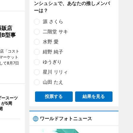
ンシュシュで、あなたの推しメンバ
ーは？
源 さくら
再販店
二階堂 サキ
B型事
水野 愛
紺野 純子
販店「コスト
マーケット
ゆうぎり
して8月7日
星川 リリィ
山田 たえ
投票する
結果を見る
ダースーツ
」が5周
開
ワールドフォトニュース