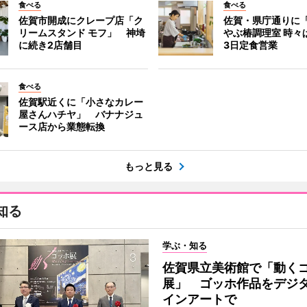
食べる
食べる
佐賀市開成にクレープ店「ク
佐賀・県庁通りに
リームスタンド モフ」 神埼
やぶ椿調理室 時々
に続き2店舗目
3日定食営業
食べる
佐賀駅近くに「小さなカレー
屋さんハチヤ」 バナナジュ
ース店から業態転換
もっと見る
知る
学ぶ・知る
佐賀県立美術館で「動く
展」 ゴッホ作品をデジ
インアートで