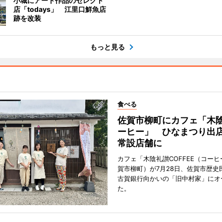
小城にアート作品のセレクト
店「todays」 江里口鮮魚店
跡を改装
もっと見る
食べる
佐賀市柳町にカフェ「木
ーヒー」 ひなまつり出
常設店舗に
カフェ「木陰礼讃COFFEE（コー
賀市柳町）が7月28日、佐賀市歴史
古賀銀行向かいの「旧中村家」にオ
た。