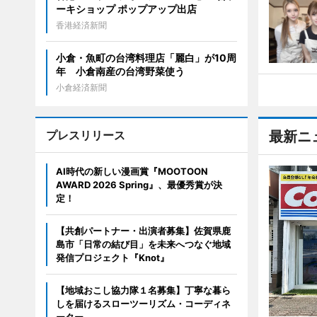
ーキショップ ポップアップ出店
香港経済新聞
小倉・魚町の台湾料理店「麗白」が10周
年 小倉南産の台湾野菜使う
小倉経済新聞
プレスリリース
最新ニ
AI時代の新しい漫画賞『MOOTOON
AWARD 2026 Spring』、最優秀賞が決
定！
【共創パートナー・出演者募集】佐賀県鹿
島市「日常の結び目」を未来へつなぐ地域
発信プロジェクト『Knot』
【地域おこし協力隊１名募集】丁寧な暮ら
しを届けるスローツーリズム・コーディネ