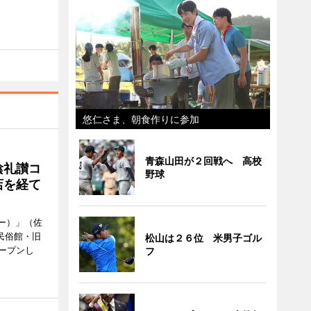
悠仁さま、朝食作りに参加
青森山田が２回戦へ 高校
陰礼讃コ
野球
店を経て
ヒー）」（佐
民俗館・旧
松山は２６位 米男子ゴル
ープンし
フ