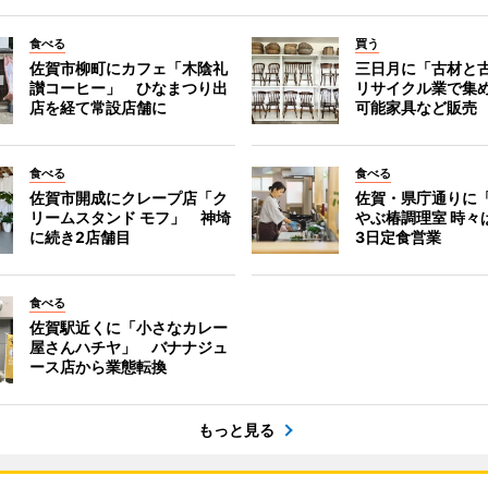
食べる
買う
佐賀市柳町にカフェ「木陰礼
三日月に「古材と
讃コーヒー」 ひなまつり出
リサイクル業で集
店を経て常設店舗に
可能家具など販売
食べる
食べる
佐賀市開成にクレープ店「ク
佐賀・県庁通りに
リームスタンド モフ」 神埼
やぶ椿調理室 時々
に続き2店舗目
3日定食営業
食べる
佐賀駅近くに「小さなカレー
屋さんハチヤ」 バナナジュ
ース店から業態転換
もっと見る