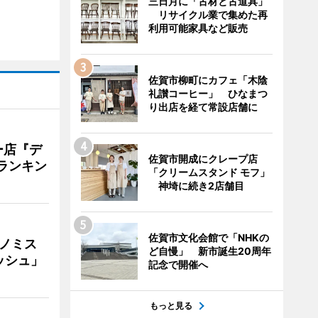
三日月に「古材と古道具」
リサイクル業で集めた再
利用可能家具など販売
佐賀市柳町にカフェ「木陰
礼讃コーヒー」 ひなまつ
り出店を経て常設店舗に
ー店『デ
佐賀市開成にクレープ店
Vランキン
「クリームスタンド モフ」
神埼に続き2店舗目
佐賀市文化会館で「NHKの
ナノミス
ど自慢」 新市誕生20周年
ッシュ」
記念で開催へ
もっと見る