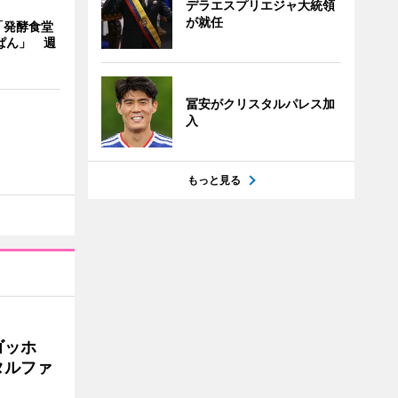
デラエスプリエジャ大統領
が就任
「発酵食堂
ぱん」 週
冨安がクリスタルパレス加
入
もっと見る
ゴッホ
タルファ