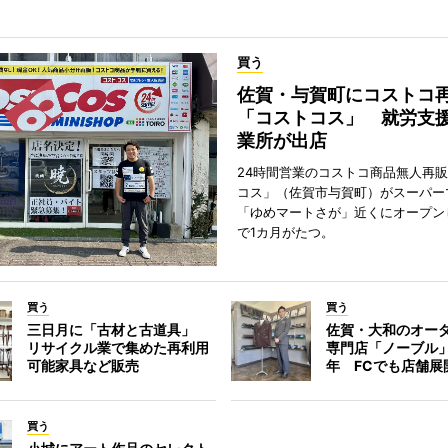
買う
佐賀・与賀町にコストコ
「コストコス」 就労支援
業所が出店
24時間営業のコストコ商品無人再
コス」（佐賀市与賀町）がスーパー
「ゆめマートさが」近くにオープン
で1カ月がたつ。
買う
買う
三日月に「古材と古道具」
佐賀・大和のオー
リサイクル業で集めた再利用
専門店「ノーブル
可能家具など販売
年 FCでも店舗展
買う