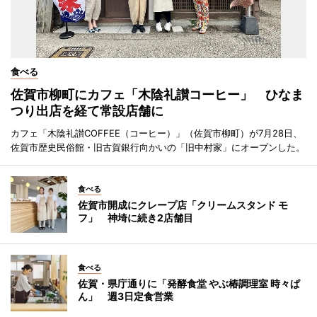
食べる
佐賀市柳町にカフェ「木陰礼讃コーヒー」 ひなま
つり出店を経て常設店舗に
カフェ「木陰礼讃COFFEE（コーヒー）」（佐賀市柳町）が7月28日、
佐賀市歴史民俗館・旧古賀銀行向かいの「旧中村家」にオープンした。
食べる
佐賀市開成にクレープ店「クリームスタンド モ
フ」 神埼に続き2店舗目
食べる
佐賀・県庁通りに「発酵食堂 やぶ椿調理室 時々ぱ
ん」 週3日定食営業