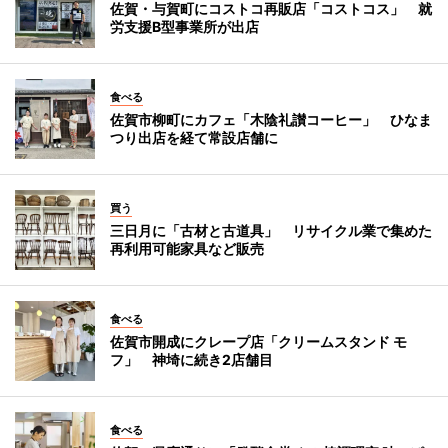
佐賀・与賀町にコストコ再販店「コストコス」 就
労支援B型事業所が出店
食べる
佐賀市柳町にカフェ「木陰礼讃コーヒー」 ひなま
つり出店を経て常設店舗に
買う
三日月に「古材と古道具」 リサイクル業で集めた
再利用可能家具など販売
食べる
佐賀市開成にクレープ店「クリームスタンド モ
フ」 神埼に続き2店舗目
食べる