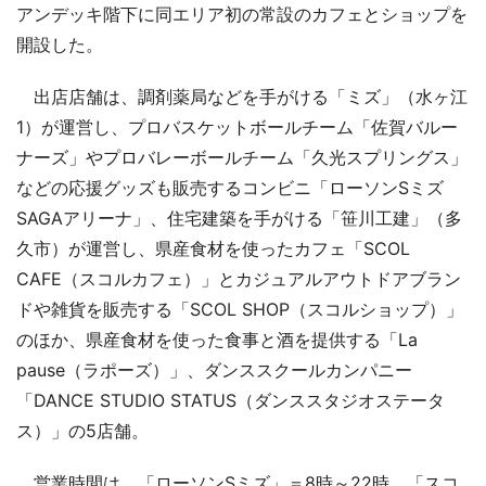
アンデッキ階下に同エリア初の常設のカフェとショップを
開設した。
出店店舗は、調剤薬局などを手がける「ミズ」（水ヶ江
1）が運営し、プロバスケットボールチーム「佐賀バルー
ナーズ」やプロバレーボールチーム「久光スプリングス」
などの応援グッズも販売するコンビニ「ローソンSミズ
SAGAアリーナ」、住宅建築を手がける「笹川工建」（多
久市）が運営し、県産食材を使ったカフェ「SCOL
CAFE（スコルカフェ）」とカジュアルアウトドアブラン
ドや雑貨を販売する「SCOL SHOP（スコルショップ）」
のほか、県産食材を使った食事と酒を提供する「La
pause（ラポーズ）」、ダンススクールカンパニー
「DANCE STUDIO STATUS（ダンススタジオステータ
ス）」の5店舗。
営業時間は、「ローソンSミズ」＝8時～22時、「スコ