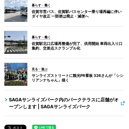
暮らす・働く
佐賀市営バス、佐賀駅バスセンター乗り場再編に伴い
ダイヤ改正 一部便は廃止・減便へ
暮らす・働く
佐賀駅北口広場再整備が完了、供用開始 車両出入り口
集約、交差点スクランブル化
見る・遊ぶ
サンライズストリートに観光PR看板 326さんが「シシ
リアンナちゃん」描く
SAGAサンライズパーク内のパークテラスに店舗がオ
ープンします | SAGAサンライズパーク