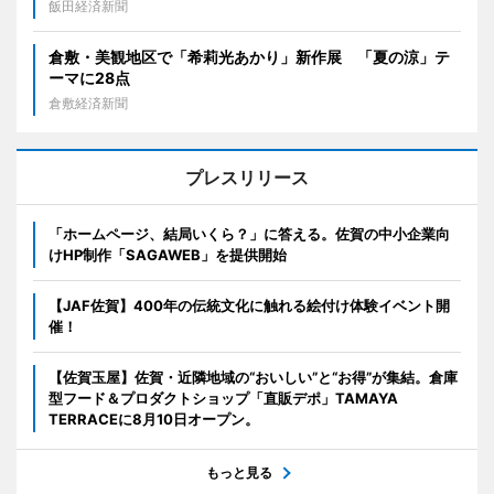
飯田経済新聞
倉敷・美観地区で「希莉光あかり」新作展 「夏の涼」テ
ーマに28点
倉敷経済新聞
プレスリリース
「ホームページ、結局いくら？」に答える。佐賀の中小企業向
けHP制作「SAGAWEB」を提供開始
【JAF佐賀】400年の伝統文化に触れる絵付け体験イベント開
催！
【佐賀玉屋】佐賀・近隣地域の“おいしい”と“お得”が集結。倉庫
型フード＆プロダクトショップ「直販デポ」TAMAYA
TERRACEに8月10日オープン。
もっと見る