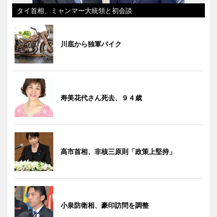
タイ首相、ミャンマー大統領と初会談
川底から独軍バイク
寿美花代さん死去、９４歳
高市首相、非核三原則「政策上堅持」
小泉防衛相、豪印訪問を調整