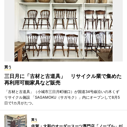
買う
三日月に「古材と古道具」 リサイクル業で集めた
再利用可能家具など販売
「古材と古道具」（小城市三日月町樋口）が国道34号線沿いの木くず
リサイクル施設 「SAGAMOKU（サガモク）」内にオープンして8月5
日で1カ月がたつ。
買う
佐賀・大和のオーダースーツ専門店「ノーブル」が