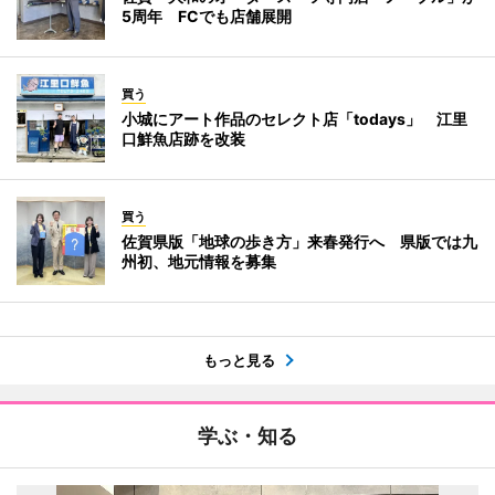
5周年 FCでも店舗展開
買う
小城にアート作品のセレクト店「todays」 江里
口鮮魚店跡を改装
買う
佐賀県版「地球の歩き方」来春発行へ 県版では九
州初、地元情報を募集
もっと見る
学ぶ・知る