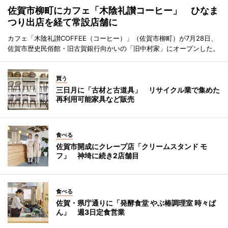
佐賀市柳町にカフェ「木陰礼讃コーヒー」 ひなま
つり出店を経て常設店舗に
カフェ「木陰礼讃COFFEE（コーヒー）」（佐賀市柳町）が7月28日、
佐賀市歴史民俗館・旧古賀銀行向かいの「旧中村家」にオープンした。
買う
三日月に「古材と古道具」 リサイクル業で集めた
再利用可能家具など販売
食べる
佐賀市開成にクレープ店「クリームスタンド モ
フ」 神埼に続き2店舗目
食べる
佐賀・県庁通りに「発酵食堂 やぶ椿調理室 時々ぱ
ん」 週3日定食営業