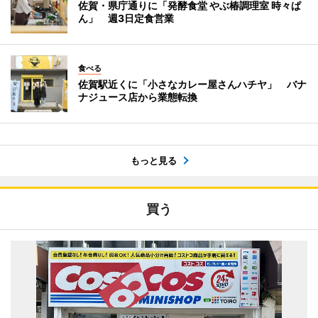
佐賀・県庁通りに「発酵食堂 やぶ椿調理室 時々ぱ
ん」 週3日定食営業
食べる
佐賀駅近くに「小さなカレー屋さんハチヤ」 バナ
ナジュース店から業態転換
もっと見る
買う