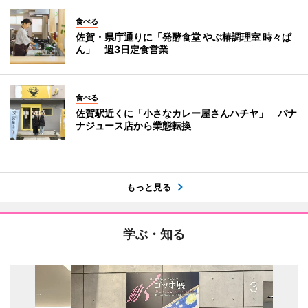
食べる
佐賀・県庁通りに「発酵食堂 やぶ椿調理室 時々ぱ
ん」 週3日定食営業
食べる
佐賀駅近くに「小さなカレー屋さんハチヤ」 バナ
ナジュース店から業態転換
もっと見る
学ぶ・知る