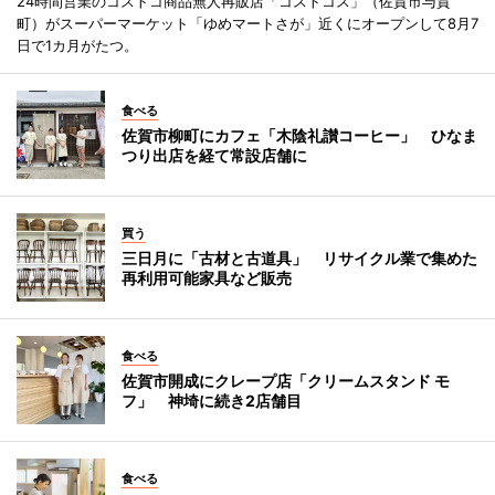
24時間営業のコストコ商品無人再販店「コストコス」（佐賀市与賀
町）がスーパーマーケット「ゆめマートさが」近くにオープンして8月7
日で1カ月がたつ。
食べる
佐賀市柳町にカフェ「木陰礼讃コーヒー」 ひなま
つり出店を経て常設店舗に
買う
三日月に「古材と古道具」 リサイクル業で集めた
再利用可能家具など販売
食べる
佐賀市開成にクレープ店「クリームスタンド モ
フ」 神埼に続き2店舗目
食べる