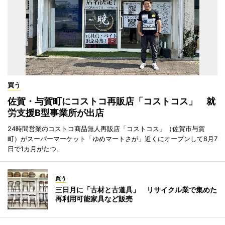
買う
佐賀・与賀町にコストコ再販店「コストコス」 就
労支援B型事業所が出店
24時間営業のコストコ商品無人再販店「コストコス」（佐賀市与賀
町）がスーパーマーケット「ゆめマートさが」近くにオープンして8月7
日で1カ月がたつ。
買う
三日月に「古材と古道具」 リサイクル業で集めた
再利用可能家具など販売